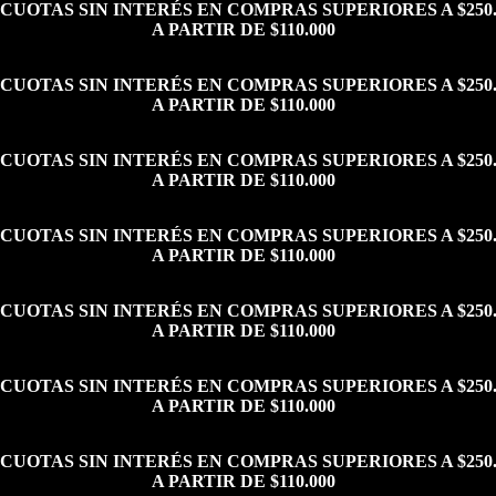
 CUOTAS SIN INTERÉS EN COMPRAS SUPERIORES A $250
A PARTIR DE $110.000
 CUOTAS SIN INTERÉS EN COMPRAS SUPERIORES A $250
A PARTIR DE $110.000
 CUOTAS SIN INTERÉS EN COMPRAS SUPERIORES A $250
A PARTIR DE $110.000
 CUOTAS SIN INTERÉS EN COMPRAS SUPERIORES A $250
A PARTIR DE $110.000
 CUOTAS SIN INTERÉS EN COMPRAS SUPERIORES A $250
A PARTIR DE $110.000
 CUOTAS SIN INTERÉS EN COMPRAS SUPERIORES A $250
A PARTIR DE $110.000
 CUOTAS SIN INTERÉS EN COMPRAS SUPERIORES A $250
A PARTIR DE $110.000