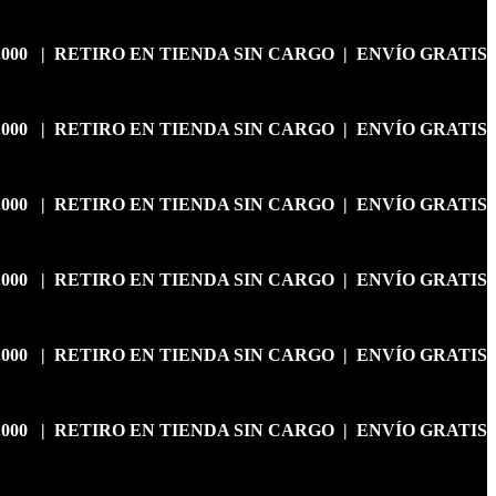
.000 | RETIRO EN TIENDA SIN CARGO | ENVÍO GRATIS
.000 | RETIRO EN TIENDA SIN CARGO | ENVÍO GRATIS
.000 | RETIRO EN TIENDA SIN CARGO | ENVÍO GRATIS
.000 | RETIRO EN TIENDA SIN CARGO | ENVÍO GRATIS
.000 | RETIRO EN TIENDA SIN CARGO | ENVÍO GRATIS
.000 | RETIRO EN TIENDA SIN CARGO | ENVÍO GRATIS