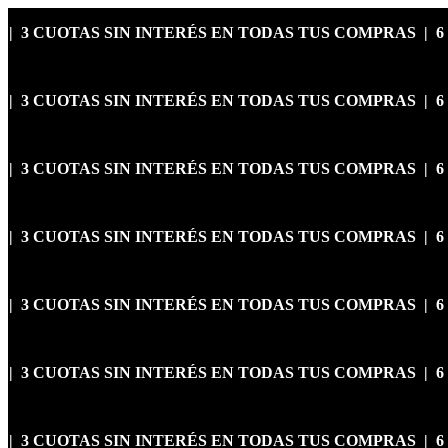
| 3 CUOTAS SIN INTERÉS EN TODAS TUS COMPRAS | 6
| 3 CUOTAS SIN INTERÉS EN TODAS TUS COMPRAS | 6
| 3 CUOTAS SIN INTERÉS EN TODAS TUS COMPRAS | 6
| 3 CUOTAS SIN INTERÉS EN TODAS TUS COMPRAS | 6
| 3 CUOTAS SIN INTERÉS EN TODAS TUS COMPRAS | 6
| 3 CUOTAS SIN INTERÉS EN TODAS TUS COMPRAS | 6
| 3 CUOTAS SIN INTERÉS EN TODAS TUS COMPRAS | 6