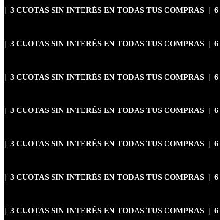
| 3 CUOTAS SIN INTERÉS EN TODAS TUS COMPRAS | 6
| 3 CUOTAS SIN INTERÉS EN TODAS TUS COMPRAS | 6
| 3 CUOTAS SIN INTERÉS EN TODAS TUS COMPRAS | 6
| 3 CUOTAS SIN INTERÉS EN TODAS TUS COMPRAS | 6
| 3 CUOTAS SIN INTERÉS EN TODAS TUS COMPRAS | 6
| 3 CUOTAS SIN INTERÉS EN TODAS TUS COMPRAS | 6
| 3 CUOTAS SIN INTERÉS EN TODAS TUS COMPRAS | 6