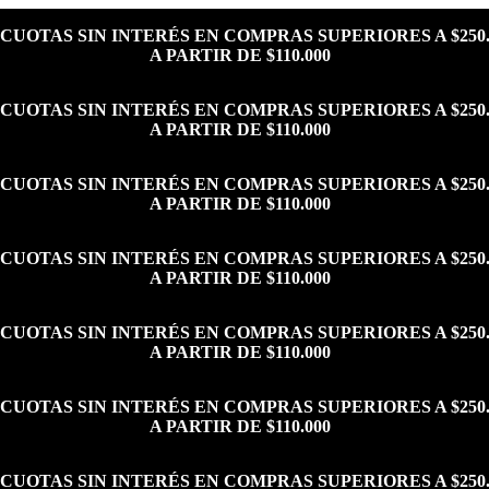
 CUOTAS SIN INTERÉS EN COMPRAS SUPERIORES A $250
A PARTIR DE $110.000
 CUOTAS SIN INTERÉS EN COMPRAS SUPERIORES A $250
A PARTIR DE $110.000
 CUOTAS SIN INTERÉS EN COMPRAS SUPERIORES A $250
A PARTIR DE $110.000
 CUOTAS SIN INTERÉS EN COMPRAS SUPERIORES A $250
A PARTIR DE $110.000
 CUOTAS SIN INTERÉS EN COMPRAS SUPERIORES A $250
A PARTIR DE $110.000
 CUOTAS SIN INTERÉS EN COMPRAS SUPERIORES A $250
A PARTIR DE $110.000
 CUOTAS SIN INTERÉS EN COMPRAS SUPERIORES A $250