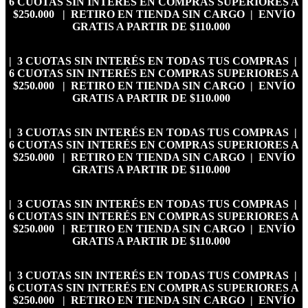
6 CUOTAS SIN INTERÉS EN COMPRAS SUPERIORES A
$250.000 | RETIRO EN TIENDA SIN CARGO | ENVÍO
GRATIS A PARTIR DE $110.000
| 3 CUOTAS SIN INTERÉS EN TODAS TUS COMPRAS |
6 CUOTAS SIN INTERÉS EN COMPRAS SUPERIORES A
$250.000 | RETIRO EN TIENDA SIN CARGO | ENVÍO
GRATIS A PARTIR DE $110.000
| 3 CUOTAS SIN INTERÉS EN TODAS TUS COMPRAS |
6 CUOTAS SIN INTERÉS EN COMPRAS SUPERIORES A
$250.000 | RETIRO EN TIENDA SIN CARGO | ENVÍO
GRATIS A PARTIR DE $110.000
| 3 CUOTAS SIN INTERÉS EN TODAS TUS COMPRAS |
6 CUOTAS SIN INTERÉS EN COMPRAS SUPERIORES A
$250.000 | RETIRO EN TIENDA SIN CARGO | ENVÍO
GRATIS A PARTIR DE $110.000
| 3 CUOTAS SIN INTERÉS EN TODAS TUS COMPRAS |
6 CUOTAS SIN INTERÉS EN COMPRAS SUPERIORES A
$250.000 | RETIRO EN TIENDA SIN CARGO | ENVÍO