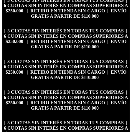
| 3 CUOTAS SIN INTERÉS EN TODAS TUS COMPRAS |
6 CUOTAS SIN INTERÉS EN COMPRAS SUPERIORES A
$250.000 | RETIRO EN TIENDA SIN CARGO | ENVÍO
GRATIS A PARTIR DE $110.000
| 3 CUOTAS SIN INTERÉS EN TODAS TUS COMPRAS |
6 CUOTAS SIN INTERÉS EN COMPRAS SUPERIORES A
$250.000 | RETIRO EN TIENDA SIN CARGO | ENVÍO
GRATIS A PARTIR DE $110.000
| 3 CUOTAS SIN INTERÉS EN TODAS TUS COMPRAS |
6 CUOTAS SIN INTERÉS EN COMPRAS SUPERIORES A
$250.000 | RETIRO EN TIENDA SIN CARGO | ENVÍO
GRATIS A PARTIR DE $110.000
| 3 CUOTAS SIN INTERÉS EN TODAS TUS COMPRAS |
6 CUOTAS SIN INTERÉS EN COMPRAS SUPERIORES A
$250.000 | RETIRO EN TIENDA SIN CARGO | ENVÍO
GRATIS A PARTIR DE $110.000
| 3 CUOTAS SIN INTERÉS EN TODAS TUS COMPRAS |
6 CUOTAS SIN INTERÉS EN COMPRAS SUPERIORES A