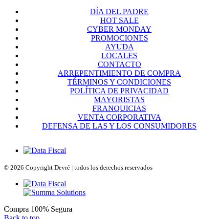
DÍA DEL PADRE
HOT SALE
CYBER MONDAY
PROMOCIONES
AYUDA
LOCALES
CONTACTO
ARREPENTIMIENTO DE COMPRA
TÉRMINOS Y CONDICIONES
POLÍTICA DE PRIVACIDAD
MAYORISTAS
FRANQUICIAS
VENTA CORPORATIVA
DEFENSA DE LAS Y LOS CONSUMIDORES
© 2026 Copyright Devré | todos los derechos reservados
Compra 100% Segura
Back to top