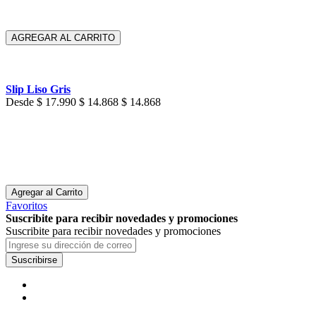
AGREGAR AL CARRITO
Azul Marino
Negro
Slip Liso Gris
Desde
$ 17.990
$ 14.868
$ 14.868
Azul Marino
Negro
Azul Marino
Negro
Agregar al Carrito
Favoritos
Suscribite para recibir novedades y promociones
Suscribite para recibir novedades y promociones
Suscribirse