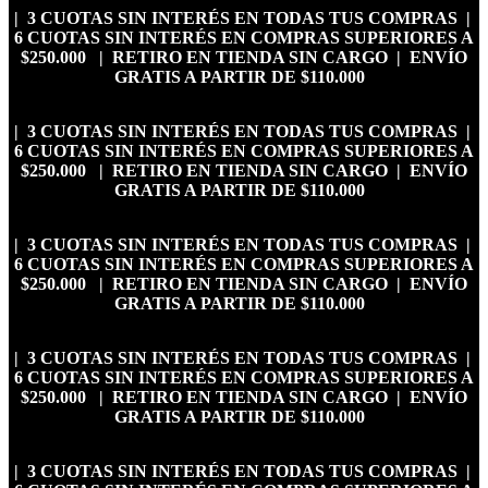
| 3 CUOTAS SIN INTERÉS EN TODAS TUS COMPRAS |
6 CUOTAS SIN INTERÉS EN COMPRAS SUPERIORES A
$250.000 | RETIRO EN TIENDA SIN CARGO | ENVÍO
GRATIS A PARTIR DE $110.000
| 3 CUOTAS SIN INTERÉS EN TODAS TUS COMPRAS |
6 CUOTAS SIN INTERÉS EN COMPRAS SUPERIORES A
$250.000 | RETIRO EN TIENDA SIN CARGO | ENVÍO
GRATIS A PARTIR DE $110.000
| 3 CUOTAS SIN INTERÉS EN TODAS TUS COMPRAS |
6 CUOTAS SIN INTERÉS EN COMPRAS SUPERIORES A
$250.000 | RETIRO EN TIENDA SIN CARGO | ENVÍO
GRATIS A PARTIR DE $110.000
| 3 CUOTAS SIN INTERÉS EN TODAS TUS COMPRAS |
6 CUOTAS SIN INTERÉS EN COMPRAS SUPERIORES A
$250.000 | RETIRO EN TIENDA SIN CARGO | ENVÍO
GRATIS A PARTIR DE $110.000
| 3 CUOTAS SIN INTERÉS EN TODAS TUS COMPRAS |