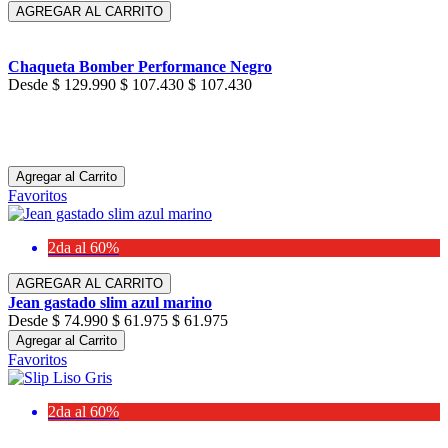
AGREGAR AL CARRITO
Cemento
Chaqueta Bomber Performance Negro
Desde
$ 129.990
$ 107.430
$ 107.430
Cemento
Cemento
Agregar al Carrito
Favoritos
2da al 60%
AGREGAR AL CARRITO
Jean gastado slim azul marino
Desde
$ 74.990
$ 61.975
$ 61.975
Agregar al Carrito
Favoritos
2da al 60%