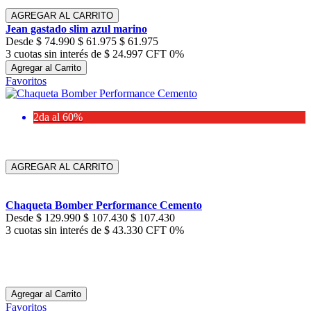
AGREGAR AL CARRITO
Jean gastado slim azul marino
Desde
$ 74.990
$ 61.975
$ 61.975
3 cuotas sin interés de
$ 24.997
CFT 0%
Agregar al Carrito
Favoritos
2da al 60%
AGREGAR AL CARRITO
Negro
Chaqueta Bomber Performance Cemento
Desde
$ 129.990
$ 107.430
$ 107.430
3 cuotas sin interés de
$ 43.330
CFT 0%
Negro
Negro
Agregar al Carrito
Favoritos