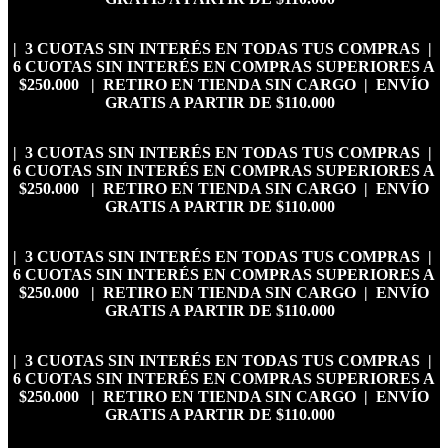
| 3 CUOTAS SIN INTERÉS EN TODAS TUS COMPRAS |
6 CUOTAS SIN INTERÉS EN COMPRAS SUPERIORES A
$250.000 | RETIRO EN TIENDA SIN CARGO | ENVÍO
GRATIS A PARTIR DE $110.000
| 3 CUOTAS SIN INTERÉS EN TODAS TUS COMPRAS |
6 CUOTAS SIN INTERÉS EN COMPRAS SUPERIORES A
$250.000 | RETIRO EN TIENDA SIN CARGO | ENVÍO
GRATIS A PARTIR DE $110.000
| 3 CUOTAS SIN INTERÉS EN TODAS TUS COMPRAS |
6 CUOTAS SIN INTERÉS EN COMPRAS SUPERIORES A
$250.000 | RETIRO EN TIENDA SIN CARGO | ENVÍO
GRATIS A PARTIR DE $110.000
| 3 CUOTAS SIN INTERÉS EN TODAS TUS COMPRAS |
6 CUOTAS SIN INTERÉS EN COMPRAS SUPERIORES A
$250.000 | RETIRO EN TIENDA SIN CARGO | ENVÍO
GRATIS A PARTIR DE $110.000