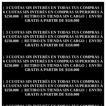
| 3 CUOTAS SIN INTERÉS EN TODAS TUS COMPRAS |
6 CUOTAS SIN INTERÉS EN COMPRAS SUPERIORES A
$250.000 | RETIRO EN TIENDA SIN CARGO | ENVÍO
GRATIS A PARTIR DE $110.000
| 3 CUOTAS SIN INTERÉS EN TODAS TUS COMPRAS |
6 CUOTAS SIN INTERÉS EN COMPRAS SUPERIORES A
$250.000 | RETIRO EN TIENDA SIN CARGO | ENVÍO
GRATIS A PARTIR DE $110.000
| 3 CUOTAS SIN INTERÉS EN TODAS TUS COMPRAS |
6 CUOTAS SIN INTERÉS EN COMPRAS SUPERIORES A
$250.000 | RETIRO EN TIENDA SIN CARGO | ENVÍO
GRATIS A PARTIR DE $110.000
| 3 CUOTAS SIN INTERÉS EN TODAS TUS COMPRAS |
6 CUOTAS SIN INTERÉS EN COMPRAS SUPERIORES A
$250.000 | RETIRO EN TIENDA SIN CARGO | ENVÍO
GRATIS A PARTIR DE $110.000