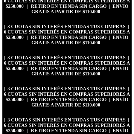
6 CUOTAS SIN INTERÉS EN COMPRAS SUPERIORES A
$250.000 | RETIRO EN TIENDA SIN CARGO | ENVÍO
GRATIS A PARTIR DE $110.000
| 3 CUOTAS SIN INTERÉS EN TODAS TUS COMPRAS |
6 CUOTAS SIN INTERÉS EN COMPRAS SUPERIORES A
$250.000 | RETIRO EN TIENDA SIN CARGO | ENVÍO
GRATIS A PARTIR DE $110.000
| 3 CUOTAS SIN INTERÉS EN TODAS TUS COMPRAS |
6 CUOTAS SIN INTERÉS EN COMPRAS SUPERIORES A
$250.000 | RETIRO EN TIENDA SIN CARGO | ENVÍO
GRATIS A PARTIR DE $110.000
| 3 CUOTAS SIN INTERÉS EN TODAS TUS COMPRAS |
6 CUOTAS SIN INTERÉS EN COMPRAS SUPERIORES A
$250.000 | RETIRO EN TIENDA SIN CARGO | ENVÍO
GRATIS A PARTIR DE $110.000
| 3 CUOTAS SIN INTERÉS EN TODAS TUS COMPRAS |
6 CUOTAS SIN INTERÉS EN COMPRAS SUPERIORES A
$250.000 | RETIRO EN TIENDA SIN CARGO | ENVÍO