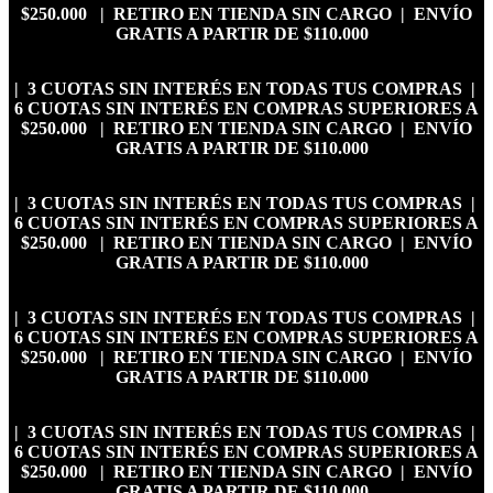
$250.000 | RETIRO EN TIENDA SIN CARGO | ENVÍO
GRATIS A PARTIR DE $110.000
| 3 CUOTAS SIN INTERÉS EN TODAS TUS COMPRAS |
6 CUOTAS SIN INTERÉS EN COMPRAS SUPERIORES A
$250.000 | RETIRO EN TIENDA SIN CARGO | ENVÍO
GRATIS A PARTIR DE $110.000
| 3 CUOTAS SIN INTERÉS EN TODAS TUS COMPRAS |
6 CUOTAS SIN INTERÉS EN COMPRAS SUPERIORES A
$250.000 | RETIRO EN TIENDA SIN CARGO | ENVÍO
GRATIS A PARTIR DE $110.000
| 3 CUOTAS SIN INTERÉS EN TODAS TUS COMPRAS |
6 CUOTAS SIN INTERÉS EN COMPRAS SUPERIORES A
$250.000 | RETIRO EN TIENDA SIN CARGO | ENVÍO
GRATIS A PARTIR DE $110.000
| 3 CUOTAS SIN INTERÉS EN TODAS TUS COMPRAS |
6 CUOTAS SIN INTERÉS EN COMPRAS SUPERIORES A
$250.000 | RETIRO EN TIENDA SIN CARGO | ENVÍO
GRATIS A PARTIR DE $110.000