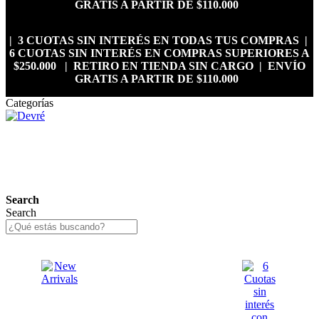
GRATIS A PARTIR DE $110.000
| 3 CUOTAS SIN INTERÉS EN TODAS TUS COMPRAS |
6 CUOTAS SIN INTERÉS EN COMPRAS SUPERIORES A
$250.000 | RETIRO EN TIENDA SIN CARGO | ENVÍO
GRATIS A PARTIR DE $110.000
Categorías
Search
Search