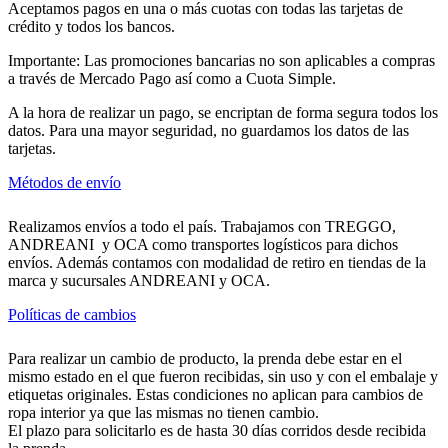
Aceptamos pagos en una o más cuotas con todas las tarjetas de
crédito y todos los bancos.
Importante: Las promociones bancarias no son aplicables a compras
a través de Mercado Pago así como a Cuota Simple.
A la hora de realizar un pago, se encriptan de forma segura todos los
datos. Para una mayor seguridad, no guardamos los datos de las
tarjetas.
Métodos de envío
Realizamos envíos a todo el país. Trabajamos con TREGGO,
ANDREANI y OCA como transportes logísticos para dichos
envíos. Además contamos con modalidad de retiro en tiendas de la
marca y sucursales ANDREANI y OCA.
Políticas de cambios
Para realizar un cambio de producto, la prenda debe estar en el
mismo estado en el que fueron recibidas, sin uso y con el embalaje y
etiquetas originales. Estas condiciones no aplican para cambios de
ropa interior ya que las mismas no tienen cambio.
El plazo para solicitarlo es de hasta 30 días corridos desde recibida