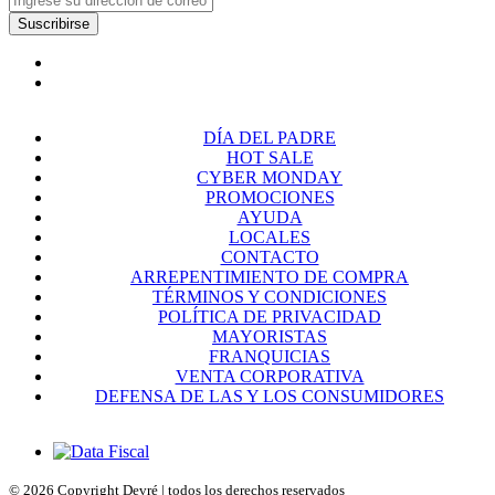
Suscribirse
DÍA DEL PADRE
HOT SALE
CYBER MONDAY
PROMOCIONES
AYUDA
LOCALES
CONTACTO
ARREPENTIMIENTO DE COMPRA
TÉRMINOS Y CONDICIONES
POLÍTICA DE PRIVACIDAD
MAYORISTAS
FRANQUICIAS
VENTA CORPORATIVA
DEFENSA DE LAS Y LOS CONSUMIDORES
© 2026 Copyright Devré | todos los derechos reservados