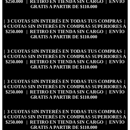
$250.000 | RETIRO EN TIENDA SIN CARGO | ENVÍO
GRATIS A PARTIR DE $110.000
| 3 CUOTAS SIN INTERÉS EN TODAS TUS COMPRAS |
6 CUOTAS SIN INTERÉS EN COMPRAS SUPERIORES A
$250.000 | RETIRO EN TIENDA SIN CARGO | ENVÍO
GRATIS A PARTIR DE $110.000
| 3 CUOTAS SIN INTERÉS EN TODAS TUS COMPRAS |
6 CUOTAS SIN INTERÉS EN COMPRAS SUPERIORES A
$250.000 | RETIRO EN TIENDA SIN CARGO | ENVÍO
GRATIS A PARTIR DE $110.000
| 3 CUOTAS SIN INTERÉS EN TODAS TUS COMPRAS |
6 CUOTAS SIN INTERÉS EN COMPRAS SUPERIORES A
$250.000 | RETIRO EN TIENDA SIN CARGO | ENVÍO
GRATIS A PARTIR DE $110.000
| 3 CUOTAS SIN INTERÉS EN TODAS TUS COMPRAS |
6 CUOTAS SIN INTERÉS EN COMPRAS SUPERIORES A
$250.000 | RETIRO EN TIENDA SIN CARGO | ENVÍO
GRATIS A PARTIR DE $110.000