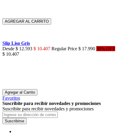
AGREGAR AL CARRITO
Azul Marino
Negro
Slip Liso Gris
Desde
$ 12.593
$ 10.407
Regular Price
$ 17.990
30% OFF
$ 10.407
Azul Marino
Negro
Azul Marino
Negro
Agregar al Carrito
Favoritos
Suscribite para recibir novedades y promociones
Suscribite para recibir novedades y promociones
Suscribirse