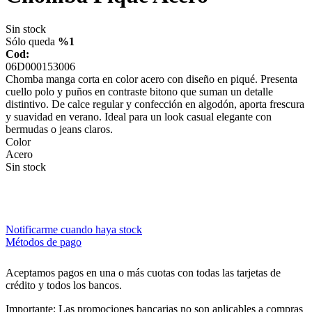
Sin stock
Sólo queda
%1
Cod:
06D000153006
Chomba manga corta en color acero con diseño en piqué. Presenta
cuello polo y puños en contraste bitono que suman un detalle
distintivo. De calce regular y confección en algodón, aporta frescura
y suavidad en verano. Ideal para un look casual elegante con
bermudas o jeans claros.
Color
Acero
Sin stock
Notificarme cuando haya stock
Métodos de pago
Aceptamos pagos en una o más cuotas con todas las tarjetas de
crédito y todos los bancos.
Importante: Las promociones bancarias no son aplicables a compras