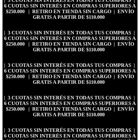
| 3 CUOTAS SIN INTERÉS EN TODAS TUS COMPRAS |
6 CUOTAS SIN INTERÉS EN COMPRAS SUPERIORES A
$250.000 | RETIRO EN TIENDA SIN CARGO | ENVÍO
GRATIS A PARTIR DE $110.000
| 3 CUOTAS SIN INTERÉS EN TODAS TUS COMPRAS |
6 CUOTAS SIN INTERÉS EN COMPRAS SUPERIORES A
$250.000 | RETIRO EN TIENDA SIN CARGO | ENVÍO
GRATIS A PARTIR DE $110.000
| 3 CUOTAS SIN INTERÉS EN TODAS TUS COMPRAS |
6 CUOTAS SIN INTERÉS EN COMPRAS SUPERIORES A
$250.000 | RETIRO EN TIENDA SIN CARGO | ENVÍO
GRATIS A PARTIR DE $110.000
| 3 CUOTAS SIN INTERÉS EN TODAS TUS COMPRAS |
6 CUOTAS SIN INTERÉS EN COMPRAS SUPERIORES A
$250.000 | RETIRO EN TIENDA SIN CARGO | ENVÍO
GRATIS A PARTIR DE $110.000
| 3 CUOTAS SIN INTERÉS EN TODAS TUS COMPRAS |
6 CUOTAS SIN INTERÉS EN COMPRAS SUPERIORES A