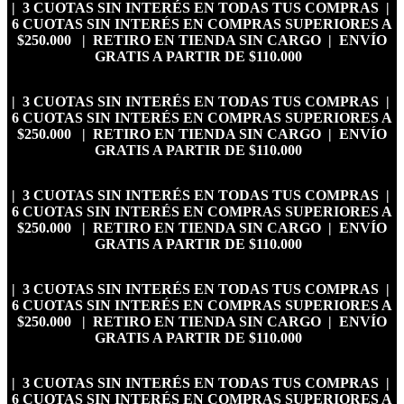
| 3 CUOTAS SIN INTERÉS EN TODAS TUS COMPRAS |
6 CUOTAS SIN INTERÉS EN COMPRAS SUPERIORES A
$250.000 | RETIRO EN TIENDA SIN CARGO | ENVÍO
GRATIS A PARTIR DE $110.000
| 3 CUOTAS SIN INTERÉS EN TODAS TUS COMPRAS |
6 CUOTAS SIN INTERÉS EN COMPRAS SUPERIORES A
$250.000 | RETIRO EN TIENDA SIN CARGO | ENVÍO
GRATIS A PARTIR DE $110.000
| 3 CUOTAS SIN INTERÉS EN TODAS TUS COMPRAS |
6 CUOTAS SIN INTERÉS EN COMPRAS SUPERIORES A
$250.000 | RETIRO EN TIENDA SIN CARGO | ENVÍO
GRATIS A PARTIR DE $110.000
| 3 CUOTAS SIN INTERÉS EN TODAS TUS COMPRAS |
6 CUOTAS SIN INTERÉS EN COMPRAS SUPERIORES A
$250.000 | RETIRO EN TIENDA SIN CARGO | ENVÍO
GRATIS A PARTIR DE $110.000
| 3 CUOTAS SIN INTERÉS EN TODAS TUS COMPRAS |
6 CUOTAS SIN INTERÉS EN COMPRAS SUPERIORES A