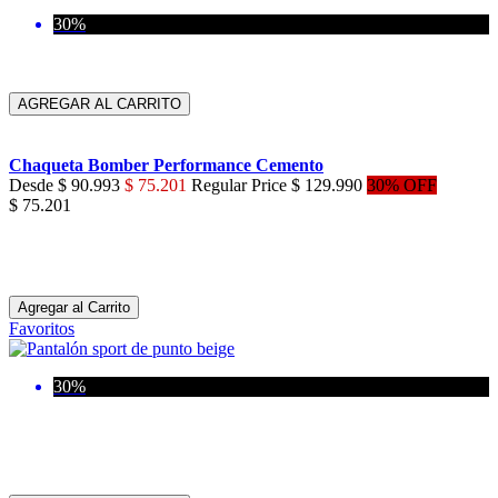
30%
AGREGAR AL CARRITO
Negro
Chaqueta Bomber Performance Cemento
Desde
$ 90.993
$ 75.201
Regular Price
$ 129.990
30% OFF
$ 75.201
Negro
Negro
Agregar al Carrito
Favoritos
30%