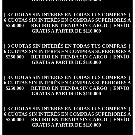
| 3 CUOTAS SIN INTERÉS EN TODAS TUS COMPRAS |
6 CUOTAS SIN INTERÉS EN COMPRAS SUPERIORES A
$250.000 | RETIRO EN TIENDA SIN CARGO | ENVÍO
GRATIS A PARTIR DE $110.000
| 3 CUOTAS SIN INTERÉS EN TODAS TUS COMPRAS |
6 CUOTAS SIN INTERÉS EN COMPRAS SUPERIORES A
$250.000 | RETIRO EN TIENDA SIN CARGO | ENVÍO
GRATIS A PARTIR DE $110.000
| 3 CUOTAS SIN INTERÉS EN TODAS TUS COMPRAS |
6 CUOTAS SIN INTERÉS EN COMPRAS SUPERIORES A
$250.000 | RETIRO EN TIENDA SIN CARGO | ENVÍO
GRATIS A PARTIR DE $110.000
| 3 CUOTAS SIN INTERÉS EN TODAS TUS COMPRAS |
6 CUOTAS SIN INTERÉS EN COMPRAS SUPERIORES A
$250.000 | RETIRO EN TIENDA SIN CARGO | ENVÍO
GRATIS A PARTIR DE $110.000