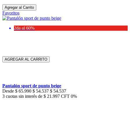
Negro
Agregar al Carrito
Favoritos
2da al 60%
AGREGAR AL CARRITO
Azul Marino
Gris Claro
Azulino
Pantalón sport de punto beige
Desde
$ 65.990
$ 54.537
$ 54.537
3 cuotas sin interés de
$ 21.997
CFT 0%
Azul Marino
Gris Claro
Azulino
Azul Marino