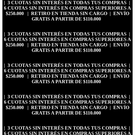
| 3 CUOTAS SIN INTERÉS EN TODAS TUS COMPRAS |
6 CUOTAS SIN INTERÉS EN COMPRAS SUPERIORES A
$250.000 | RETIRO EN TIENDA SIN CARGO | ENVÍO
GRATIS A PARTIR DE $110.000
| 3 CUOTAS SIN INTERÉS EN TODAS TUS COMPRAS |
6 CUOTAS SIN INTERÉS EN COMPRAS SUPERIORES A
$250.000 | RETIRO EN TIENDA SIN CARGO | ENVÍO
GRATIS A PARTIR DE $110.000
| 3 CUOTAS SIN INTERÉS EN TODAS TUS COMPRAS |
6 CUOTAS SIN INTERÉS EN COMPRAS SUPERIORES A
$250.000 | RETIRO EN TIENDA SIN CARGO | ENVÍO
GRATIS A PARTIR DE $110.000
| 3 CUOTAS SIN INTERÉS EN TODAS TUS COMPRAS |
6 CUOTAS SIN INTERÉS EN COMPRAS SUPERIORES A
$250.000 | RETIRO EN TIENDA SIN CARGO | ENVÍO
GRATIS A PARTIR DE $110.000
| 3 CUOTAS SIN INTERÉS EN TODAS TUS COMPRAS |
6 CUOTAS SIN INTERÉS EN COMPRAS SUPERIORES A