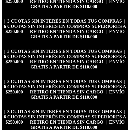
$250.000 | RETIRO EN TIENDA SIN CARGO | ENVÍO
GRATIS A PARTIR DE $110.000
| 3 CUOTAS SIN INTERÉS EN TODAS TUS COMPRAS |
6 CUOTAS SIN INTERÉS EN COMPRAS SUPERIORES A
$250.000 | RETIRO EN TIENDA SIN CARGO | ENVÍO
GRATIS A PARTIR DE $110.000
| 3 CUOTAS SIN INTERÉS EN TODAS TUS COMPRAS |
6 CUOTAS SIN INTERÉS EN COMPRAS SUPERIORES A
$250.000 | RETIRO EN TIENDA SIN CARGO | ENVÍO
GRATIS A PARTIR DE $110.000
| 3 CUOTAS SIN INTERÉS EN TODAS TUS COMPRAS |
6 CUOTAS SIN INTERÉS EN COMPRAS SUPERIORES A
$250.000 | RETIRO EN TIENDA SIN CARGO | ENVÍO
GRATIS A PARTIR DE $110.000
| 3 CUOTAS SIN INTERÉS EN TODAS TUS COMPRAS |
6 CUOTAS SIN INTERÉS EN COMPRAS SUPERIORES A
$250.000 | RETIRO EN TIENDA SIN CARGO | ENVÍO
GRATIS A PARTIR DE $110.000