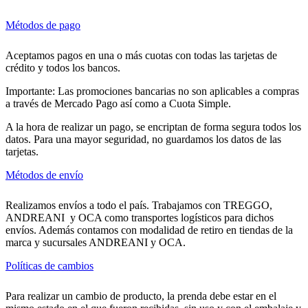
Métodos de pago
Aceptamos pagos en una o más cuotas con todas las tarjetas de
crédito y todos los bancos.
Importante: Las promociones bancarias no son aplicables a compras
a través de Mercado Pago así como a Cuota Simple.
A la hora de realizar un pago, se encriptan de forma segura todos los
datos. Para una mayor seguridad, no guardamos los datos de las
tarjetas.
Métodos de envío
Realizamos envíos a todo el país. Trabajamos con TREGGO,
ANDREANI y OCA como transportes logísticos para dichos
envíos. Además contamos con modalidad de retiro en tiendas de la
marca y sucursales ANDREANI y OCA.
Políticas de cambios
Para realizar un cambio de producto, la prenda debe estar en el