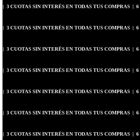
| 3 CUOTAS SIN INTERÉS EN TODAS TUS COMPRAS | 6
| 3 CUOTAS SIN INTERÉS EN TODAS TUS COMPRAS | 6
| 3 CUOTAS SIN INTERÉS EN TODAS TUS COMPRAS | 6
| 3 CUOTAS SIN INTERÉS EN TODAS TUS COMPRAS | 6
| 3 CUOTAS SIN INTERÉS EN TODAS TUS COMPRAS | 6
| 3 CUOTAS SIN INTERÉS EN TODAS TUS COMPRAS | 6
| 3 CUOTAS SIN INTERÉS EN TODAS TUS COMPRAS | 6