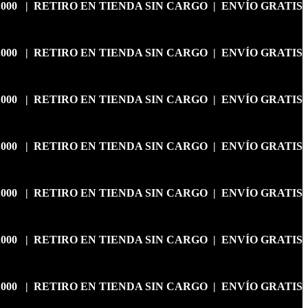
.000 | RETIRO EN TIENDA SIN CARGO | ENVÍO GRATIS
.000 | RETIRO EN TIENDA SIN CARGO | ENVÍO GRATIS
.000 | RETIRO EN TIENDA SIN CARGO | ENVÍO GRATIS
.000 | RETIRO EN TIENDA SIN CARGO | ENVÍO GRATIS
.000 | RETIRO EN TIENDA SIN CARGO | ENVÍO GRATIS
.000 | RETIRO EN TIENDA SIN CARGO | ENVÍO GRATIS
.000 | RETIRO EN TIENDA SIN CARGO | ENVÍO GRATIS