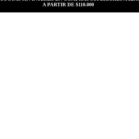
A PARTIR DE $110.000