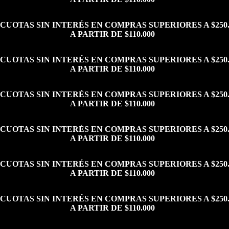
 CUOTAS SIN INTERÉS EN COMPRAS SUPERIORES A $250
A PARTIR DE $110.000
 CUOTAS SIN INTERÉS EN COMPRAS SUPERIORES A $250
A PARTIR DE $110.000
 CUOTAS SIN INTERÉS EN COMPRAS SUPERIORES A $250
A PARTIR DE $110.000
 CUOTAS SIN INTERÉS EN COMPRAS SUPERIORES A $250
A PARTIR DE $110.000
 CUOTAS SIN INTERÉS EN COMPRAS SUPERIORES A $250
A PARTIR DE $110.000
 CUOTAS SIN INTERÉS EN COMPRAS SUPERIORES A $250
A PARTIR DE $110.000