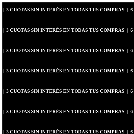
| 3 CUOTAS SIN INTERÉS EN TODAS TUS COMPRAS | 6
| 3 CUOTAS SIN INTERÉS EN TODAS TUS COMPRAS | 6
| 3 CUOTAS SIN INTERÉS EN TODAS TUS COMPRAS | 6
| 3 CUOTAS SIN INTERÉS EN TODAS TUS COMPRAS | 6
| 3 CUOTAS SIN INTERÉS EN TODAS TUS COMPRAS | 6
| 3 CUOTAS SIN INTERÉS EN TODAS TUS COMPRAS | 6
| 3 CUOTAS SIN INTERÉS EN TODAS TUS COMPRAS | 6