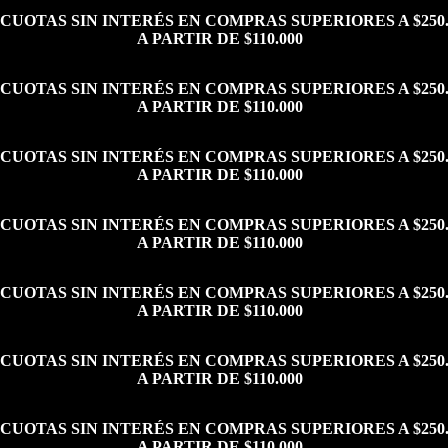
 CUOTAS SIN INTERÉS EN COMPRAS SUPERIORES A $250
A PARTIR DE $110.000
 CUOTAS SIN INTERÉS EN COMPRAS SUPERIORES A $250
A PARTIR DE $110.000
 CUOTAS SIN INTERÉS EN COMPRAS SUPERIORES A $250
A PARTIR DE $110.000
 CUOTAS SIN INTERÉS EN COMPRAS SUPERIORES A $250
A PARTIR DE $110.000
 CUOTAS SIN INTERÉS EN COMPRAS SUPERIORES A $250
A PARTIR DE $110.000
 CUOTAS SIN INTERÉS EN COMPRAS SUPERIORES A $250
A PARTIR DE $110.000
 CUOTAS SIN INTERÉS EN COMPRAS SUPERIORES A $250
A PARTIR DE $110.000