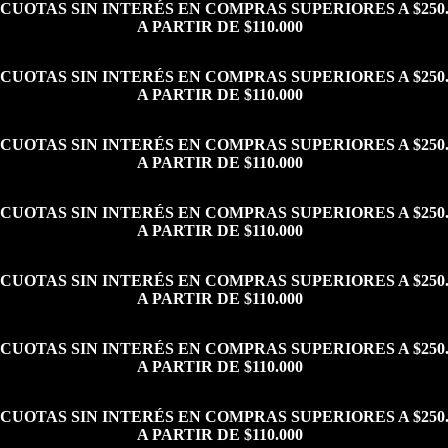
 CUOTAS SIN INTERÉS EN COMPRAS SUPERIORES A $250
A PARTIR DE $110.000
 CUOTAS SIN INTERÉS EN COMPRAS SUPERIORES A $250
A PARTIR DE $110.000
 CUOTAS SIN INTERÉS EN COMPRAS SUPERIORES A $250
A PARTIR DE $110.000
 CUOTAS SIN INTERÉS EN COMPRAS SUPERIORES A $250
A PARTIR DE $110.000
 CUOTAS SIN INTERÉS EN COMPRAS SUPERIORES A $250
A PARTIR DE $110.000
 CUOTAS SIN INTERÉS EN COMPRAS SUPERIORES A $250
A PARTIR DE $110.000
 CUOTAS SIN INTERÉS EN COMPRAS SUPERIORES A $250
A PARTIR DE $110.000