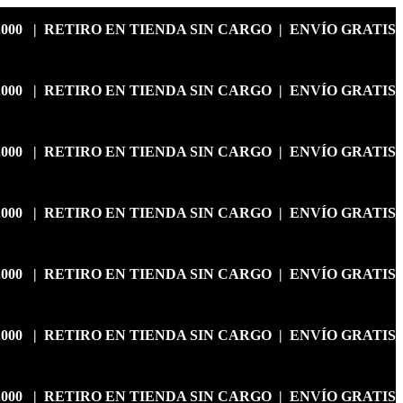
.000 | RETIRO EN TIENDA SIN CARGO | ENVÍO GRATIS
.000 | RETIRO EN TIENDA SIN CARGO | ENVÍO GRATIS
.000 | RETIRO EN TIENDA SIN CARGO | ENVÍO GRATIS
.000 | RETIRO EN TIENDA SIN CARGO | ENVÍO GRATIS
.000 | RETIRO EN TIENDA SIN CARGO | ENVÍO GRATIS
.000 | RETIRO EN TIENDA SIN CARGO | ENVÍO GRATIS
.000 | RETIRO EN TIENDA SIN CARGO | ENVÍO GRATIS