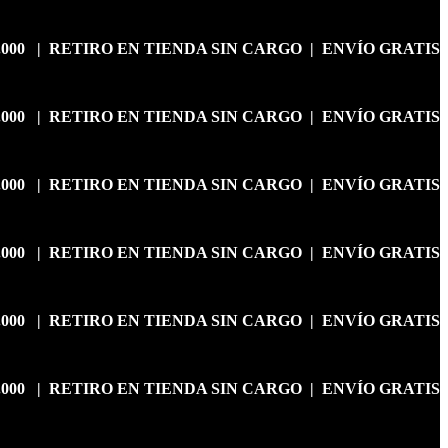
.000 | RETIRO EN TIENDA SIN CARGO | ENVÍO GRATIS
.000 | RETIRO EN TIENDA SIN CARGO | ENVÍO GRATIS
.000 | RETIRO EN TIENDA SIN CARGO | ENVÍO GRATIS
.000 | RETIRO EN TIENDA SIN CARGO | ENVÍO GRATIS
.000 | RETIRO EN TIENDA SIN CARGO | ENVÍO GRATIS
.000 | RETIRO EN TIENDA SIN CARGO | ENVÍO GRATIS