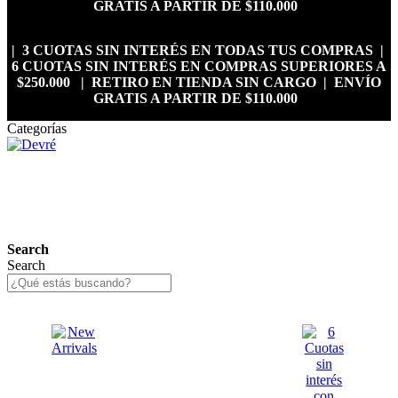
GRATIS A PARTIR DE $110.000
| 3 CUOTAS SIN INTERÉS EN TODAS TUS COMPRAS |
6 CUOTAS SIN INTERÉS EN COMPRAS SUPERIORES A
$250.000 | RETIRO EN TIENDA SIN CARGO | ENVÍO
GRATIS A PARTIR DE $110.000
Categorías
Search
Search