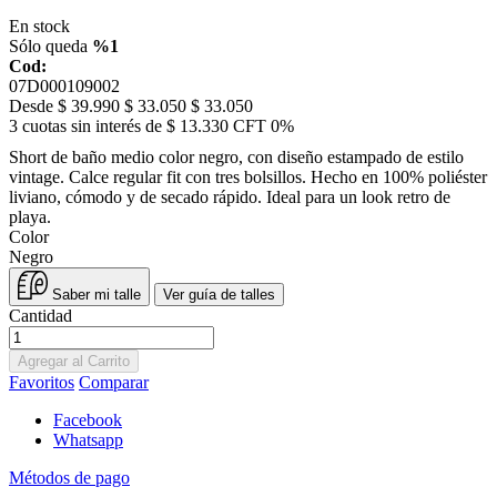
En stock
Sólo queda
%1
Cod:
07D000109002
Desde
$ 39.990
$ 33.050
$ 33.050
3 cuotas sin interés de
$ 13.330
CFT 0%
Short de baño medio color negro, con diseño estampado de estilo
vintage. Calce regular fit con tres bolsillos. Hecho en 100% poliéster
liviano, cómodo y de secado rápido. Ideal para un look retro de
playa.
Color
Negro
Saber mi talle
Ver guía de talles
Cantidad
Agregar al Carrito
Favoritos
Comparar
Facebook
Whatsapp
Métodos de pago