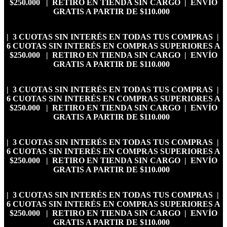
$250.000 | RETIRO EN TIENDA SIN CARGO | ENVÍO
GRATIS A PARTIR DE $110.000
| 3 CUOTAS SIN INTERÉS EN TODAS TUS COMPRAS |
6 CUOTAS SIN INTERÉS EN COMPRAS SUPERIORES A
$250.000 | RETIRO EN TIENDA SIN CARGO | ENVÍO
GRATIS A PARTIR DE $110.000
| 3 CUOTAS SIN INTERÉS EN TODAS TUS COMPRAS |
6 CUOTAS SIN INTERÉS EN COMPRAS SUPERIORES A
$250.000 | RETIRO EN TIENDA SIN CARGO | ENVÍO
GRATIS A PARTIR DE $110.000
| 3 CUOTAS SIN INTERÉS EN TODAS TUS COMPRAS |
6 CUOTAS SIN INTERÉS EN COMPRAS SUPERIORES A
$250.000 | RETIRO EN TIENDA SIN CARGO | ENVÍO
GRATIS A PARTIR DE $110.000
| 3 CUOTAS SIN INTERÉS EN TODAS TUS COMPRAS |
6 CUOTAS SIN INTERÉS EN COMPRAS SUPERIORES A
$250.000 | RETIRO EN TIENDA SIN CARGO | ENVÍO
GRATIS A PARTIR DE $110.000