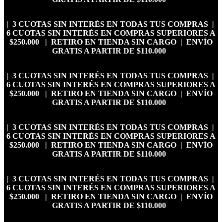
| 3 CUOTAS SIN INTERÉS EN TODAS TUS COMPRAS |
6 CUOTAS SIN INTERÉS EN COMPRAS SUPERIORES A
$250.000 | RETIRO EN TIENDA SIN CARGO | ENVÍO
GRATIS A PARTIR DE $110.000
| 3 CUOTAS SIN INTERÉS EN TODAS TUS COMPRAS |
6 CUOTAS SIN INTERÉS EN COMPRAS SUPERIORES A
$250.000 | RETIRO EN TIENDA SIN CARGO | ENVÍO
GRATIS A PARTIR DE $110.000
| 3 CUOTAS SIN INTERÉS EN TODAS TUS COMPRAS |
6 CUOTAS SIN INTERÉS EN COMPRAS SUPERIORES A
$250.000 | RETIRO EN TIENDA SIN CARGO | ENVÍO
GRATIS A PARTIR DE $110.000
| 3 CUOTAS SIN INTERÉS EN TODAS TUS COMPRAS |
6 CUOTAS SIN INTERÉS EN COMPRAS SUPERIORES A
$250.000 | RETIRO EN TIENDA SIN CARGO | ENVÍO
GRATIS A PARTIR DE $110.000