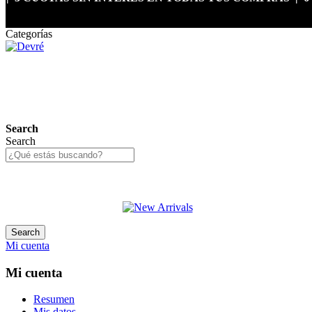
Categorías
Search
Search
Search
Mi cuenta
Mi cuenta
Resumen
Mis datos