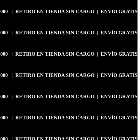
.000 | RETIRO EN TIENDA SIN CARGO | ENVÍO GRATIS
.000 | RETIRO EN TIENDA SIN CARGO | ENVÍO GRATIS
.000 | RETIRO EN TIENDA SIN CARGO | ENVÍO GRATIS
.000 | RETIRO EN TIENDA SIN CARGO | ENVÍO GRATIS
.000 | RETIRO EN TIENDA SIN CARGO | ENVÍO GRATIS
.000 | RETIRO EN TIENDA SIN CARGO | ENVÍO GRATIS
.000 | RETIRO EN TIENDA SIN CARGO | ENVÍO GRATIS