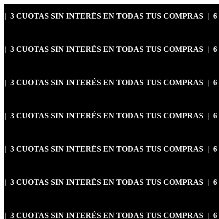
| 3 CUOTAS SIN INTERÉS EN TODAS TUS COMPRAS | 6
| 3 CUOTAS SIN INTERÉS EN TODAS TUS COMPRAS | 6
| 3 CUOTAS SIN INTERÉS EN TODAS TUS COMPRAS | 6
| 3 CUOTAS SIN INTERÉS EN TODAS TUS COMPRAS | 6
| 3 CUOTAS SIN INTERÉS EN TODAS TUS COMPRAS | 6
| 3 CUOTAS SIN INTERÉS EN TODAS TUS COMPRAS | 6
| 3 CUOTAS SIN INTERÉS EN TODAS TUS COMPRAS | 6