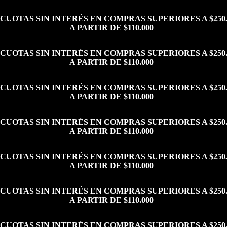
 CUOTAS SIN INTERÉS EN COMPRAS SUPERIORES A $250
A PARTIR DE $110.000
 CUOTAS SIN INTERÉS EN COMPRAS SUPERIORES A $250
A PARTIR DE $110.000
 CUOTAS SIN INTERÉS EN COMPRAS SUPERIORES A $250
A PARTIR DE $110.000
 CUOTAS SIN INTERÉS EN COMPRAS SUPERIORES A $250
A PARTIR DE $110.000
 CUOTAS SIN INTERÉS EN COMPRAS SUPERIORES A $250
A PARTIR DE $110.000
 CUOTAS SIN INTERÉS EN COMPRAS SUPERIORES A $250
A PARTIR DE $110.000
 CUOTAS SIN INTERÉS EN COMPRAS SUPERIORES A $250