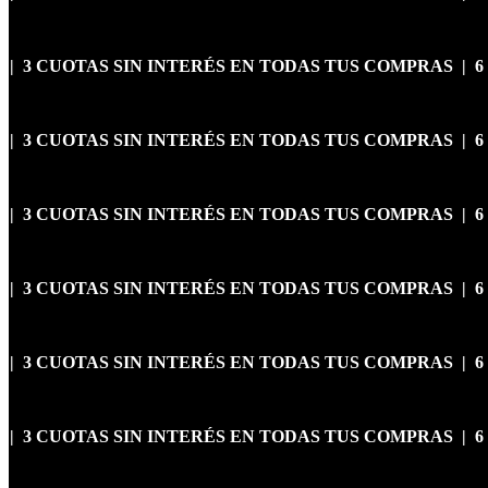
| 3 CUOTAS SIN INTERÉS EN TODAS TUS COMPRAS | 6
| 3 CUOTAS SIN INTERÉS EN TODAS TUS COMPRAS | 6
| 3 CUOTAS SIN INTERÉS EN TODAS TUS COMPRAS | 6
| 3 CUOTAS SIN INTERÉS EN TODAS TUS COMPRAS | 6
| 3 CUOTAS SIN INTERÉS EN TODAS TUS COMPRAS | 6
| 3 CUOTAS SIN INTERÉS EN TODAS TUS COMPRAS | 6