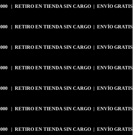
.000 | RETIRO EN TIENDA SIN CARGO | ENVÍO GRATIS
.000 | RETIRO EN TIENDA SIN CARGO | ENVÍO GRATIS
.000 | RETIRO EN TIENDA SIN CARGO | ENVÍO GRATIS
.000 | RETIRO EN TIENDA SIN CARGO | ENVÍO GRATIS
.000 | RETIRO EN TIENDA SIN CARGO | ENVÍO GRATIS
.000 | RETIRO EN TIENDA SIN CARGO | ENVÍO GRATIS
.000 | RETIRO EN TIENDA SIN CARGO | ENVÍO GRATIS