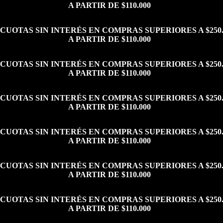
A PARTIR DE $110.000
 CUOTAS SIN INTERÉS EN COMPRAS SUPERIORES A $250
A PARTIR DE $110.000
 CUOTAS SIN INTERÉS EN COMPRAS SUPERIORES A $250
A PARTIR DE $110.000
 CUOTAS SIN INTERÉS EN COMPRAS SUPERIORES A $250
A PARTIR DE $110.000
 CUOTAS SIN INTERÉS EN COMPRAS SUPERIORES A $250
A PARTIR DE $110.000
 CUOTAS SIN INTERÉS EN COMPRAS SUPERIORES A $250
A PARTIR DE $110.000
 CUOTAS SIN INTERÉS EN COMPRAS SUPERIORES A $250
A PARTIR DE $110.000