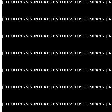
| 3 CUOTAS SIN INTERÉS EN TODAS TUS COMPRAS | 6
| 3 CUOTAS SIN INTERÉS EN TODAS TUS COMPRAS | 6
| 3 CUOTAS SIN INTERÉS EN TODAS TUS COMPRAS | 6
| 3 CUOTAS SIN INTERÉS EN TODAS TUS COMPRAS | 6
| 3 CUOTAS SIN INTERÉS EN TODAS TUS COMPRAS | 6
| 3 CUOTAS SIN INTERÉS EN TODAS TUS COMPRAS | 6
| 3 CUOTAS SIN INTERÉS EN TODAS TUS COMPRAS | 6