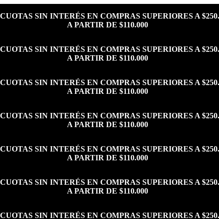
 CUOTAS SIN INTERÉS EN COMPRAS SUPERIORES A $250
A PARTIR DE $110.000
 CUOTAS SIN INTERÉS EN COMPRAS SUPERIORES A $250
A PARTIR DE $110.000
 CUOTAS SIN INTERÉS EN COMPRAS SUPERIORES A $250
A PARTIR DE $110.000
 CUOTAS SIN INTERÉS EN COMPRAS SUPERIORES A $250
A PARTIR DE $110.000
 CUOTAS SIN INTERÉS EN COMPRAS SUPERIORES A $250
A PARTIR DE $110.000
 CUOTAS SIN INTERÉS EN COMPRAS SUPERIORES A $250
A PARTIR DE $110.000
 CUOTAS SIN INTERÉS EN COMPRAS SUPERIORES A $250