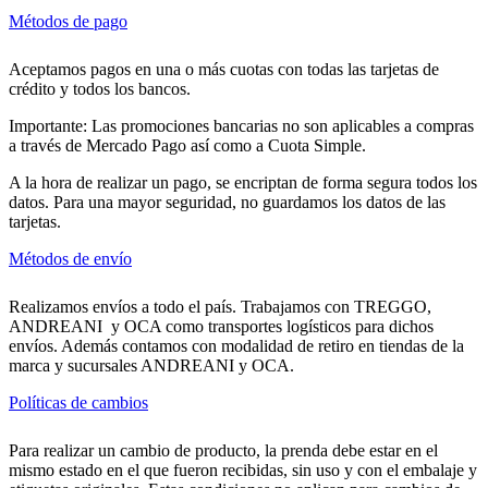
Métodos de pago
Aceptamos pagos en una o más cuotas con todas las tarjetas de
crédito y todos los bancos.
Importante: Las promociones bancarias no son aplicables a compras
a través de Mercado Pago así como a Cuota Simple.
A la hora de realizar un pago, se encriptan de forma segura todos los
datos. Para una mayor seguridad, no guardamos los datos de las
tarjetas.
Métodos de envío
Realizamos envíos a todo el país. Trabajamos con TREGGO,
ANDREANI y OCA como transportes logísticos para dichos
envíos. Además contamos con modalidad de retiro en tiendas de la
marca y sucursales ANDREANI y OCA.
Políticas de cambios
Para realizar un cambio de producto, la prenda debe estar en el
mismo estado en el que fueron recibidas, sin uso y con el embalaje y