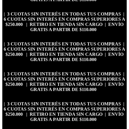
| 3 CUOTAS SIN INTERÉS EN TODAS TUS COMPRAS |
6 CUOTAS SIN INTERÉS EN COMPRAS SUPERIORES A
$250.000 | RETIRO EN TIENDA SIN CARGO | ENVÍO
GRATIS A PARTIR DE $110.000
| 3 CUOTAS SIN INTERÉS EN TODAS TUS COMPRAS |
6 CUOTAS SIN INTERÉS EN COMPRAS SUPERIORES A
$250.000 | RETIRO EN TIENDA SIN CARGO | ENVÍO
GRATIS A PARTIR DE $110.000
| 3 CUOTAS SIN INTERÉS EN TODAS TUS COMPRAS |
6 CUOTAS SIN INTERÉS EN COMPRAS SUPERIORES A
$250.000 | RETIRO EN TIENDA SIN CARGO | ENVÍO
GRATIS A PARTIR DE $110.000
| 3 CUOTAS SIN INTERÉS EN TODAS TUS COMPRAS |
6 CUOTAS SIN INTERÉS EN COMPRAS SUPERIORES A
$250.000 | RETIRO EN TIENDA SIN CARGO | ENVÍO
GRATIS A PARTIR DE $110.000