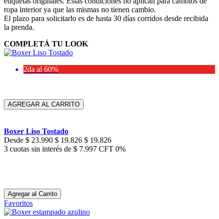
etiquetas originales. Estas condiciones no aplican para cambios de
ropa interior ya que las mismas no tienen cambio.
El plazo para solicitarlo es de hasta 30 días corridos desde recibida
la prenda.
COMPLETÁ TU LOOK
2da al 60%
AGREGAR AL CARRITO
Azulino
Boxer Liso Tostado
Desde
$ 23.990
$ 19.826
$ 19.826
3 cuotas sin interés de
$ 7.997
CFT 0%
Azulino
Azulino
Agregar al Carrito
Favoritos