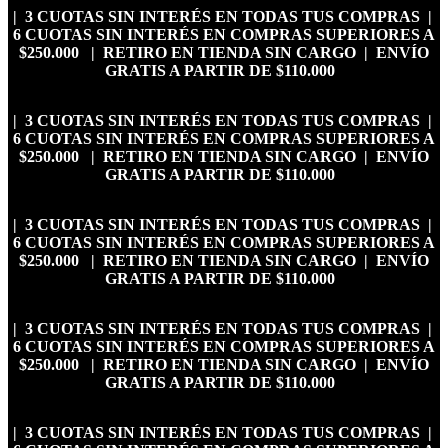
| 3 CUOTAS SIN INTERÉS EN TODAS TUS COMPRAS |
6 CUOTAS SIN INTERÉS EN COMPRAS SUPERIORES A
$250.000 | RETIRO EN TIENDA SIN CARGO | ENVÍO
GRATIS A PARTIR DE $110.000
| 3 CUOTAS SIN INTERÉS EN TODAS TUS COMPRAS |
6 CUOTAS SIN INTERÉS EN COMPRAS SUPERIORES A
$250.000 | RETIRO EN TIENDA SIN CARGO | ENVÍO
GRATIS A PARTIR DE $110.000
| 3 CUOTAS SIN INTERÉS EN TODAS TUS COMPRAS |
6 CUOTAS SIN INTERÉS EN COMPRAS SUPERIORES A
$250.000 | RETIRO EN TIENDA SIN CARGO | ENVÍO
GRATIS A PARTIR DE $110.000
| 3 CUOTAS SIN INTERÉS EN TODAS TUS COMPRAS |
6 CUOTAS SIN INTERÉS EN COMPRAS SUPERIORES A
$250.000 | RETIRO EN TIENDA SIN CARGO | ENVÍO
GRATIS A PARTIR DE $110.000
| 3 CUOTAS SIN INTERÉS EN TODAS TUS COMPRAS |