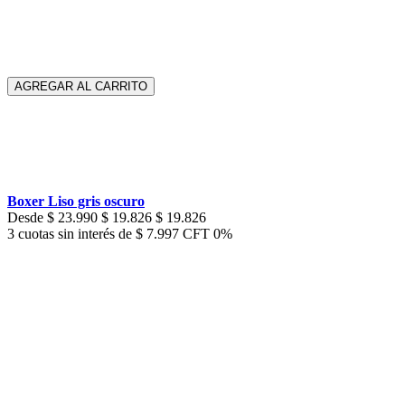
AGREGAR AL CARRITO
Azul Marino
Negro
Verde
Blanco
Crudo
Boxer Liso gris oscuro
Desde
$ 23.990
$ 19.826
$ 19.826
3 cuotas sin interés de
$ 7.997
CFT 0%
Azul Marino
Negro
Verde
Blanco
Crudo
Azul Marino
Negro
Verde