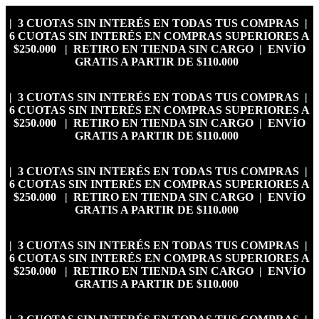
| 3 CUOTAS SIN INTERÉS EN TODAS TUS COMPRAS |
6 CUOTAS SIN INTERÉS EN COMPRAS SUPERIORES A
$250.000 | RETIRO EN TIENDA SIN CARGO | ENVÍO
GRATIS A PARTIR DE $110.000
| 3 CUOTAS SIN INTERÉS EN TODAS TUS COMPRAS |
6 CUOTAS SIN INTERÉS EN COMPRAS SUPERIORES A
$250.000 | RETIRO EN TIENDA SIN CARGO | ENVÍO
GRATIS A PARTIR DE $110.000
| 3 CUOTAS SIN INTERÉS EN TODAS TUS COMPRAS |
6 CUOTAS SIN INTERÉS EN COMPRAS SUPERIORES A
$250.000 | RETIRO EN TIENDA SIN CARGO | ENVÍO
GRATIS A PARTIR DE $110.000
| 3 CUOTAS SIN INTERÉS EN TODAS TUS COMPRAS |
6 CUOTAS SIN INTERÉS EN COMPRAS SUPERIORES A
$250.000 | RETIRO EN TIENDA SIN CARGO | ENVÍO
GRATIS A PARTIR DE $110.000