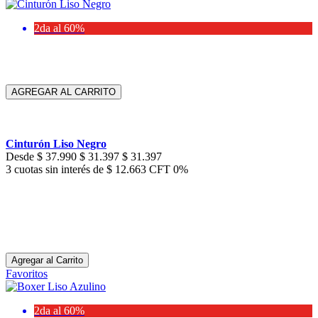
2da al 60%
AGREGAR AL CARRITO
Marron Oscuro
Marrón
Cinturón Liso Negro
Desde
$ 37.990
$ 31.397
$ 31.397
3 cuotas sin interés de
$ 12.663
CFT 0%
Marron Oscuro
Marrón
Marron Oscuro
Marrón
Agregar al Carrito
Favoritos
2da al 60%