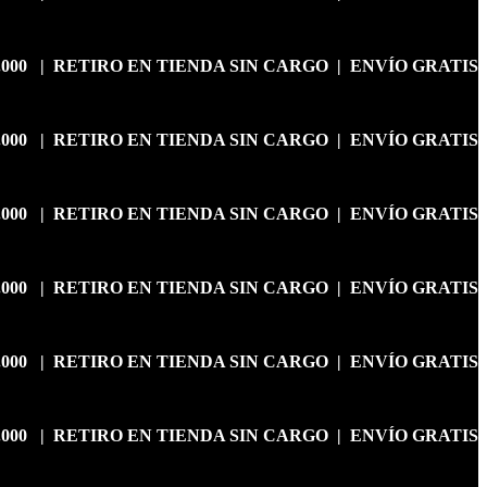
.000 | RETIRO EN TIENDA SIN CARGO | ENVÍO GRATIS
.000 | RETIRO EN TIENDA SIN CARGO | ENVÍO GRATIS
.000 | RETIRO EN TIENDA SIN CARGO | ENVÍO GRATIS
.000 | RETIRO EN TIENDA SIN CARGO | ENVÍO GRATIS
.000 | RETIRO EN TIENDA SIN CARGO | ENVÍO GRATIS
.000 | RETIRO EN TIENDA SIN CARGO | ENVÍO GRATIS