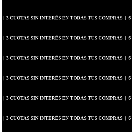
| 3 CUOTAS SIN INTERÉS EN TODAS TUS COMPRAS | 6
| 3 CUOTAS SIN INTERÉS EN TODAS TUS COMPRAS | 6
| 3 CUOTAS SIN INTERÉS EN TODAS TUS COMPRAS | 6
| 3 CUOTAS SIN INTERÉS EN TODAS TUS COMPRAS | 6
| 3 CUOTAS SIN INTERÉS EN TODAS TUS COMPRAS | 6
| 3 CUOTAS SIN INTERÉS EN TODAS TUS COMPRAS | 6