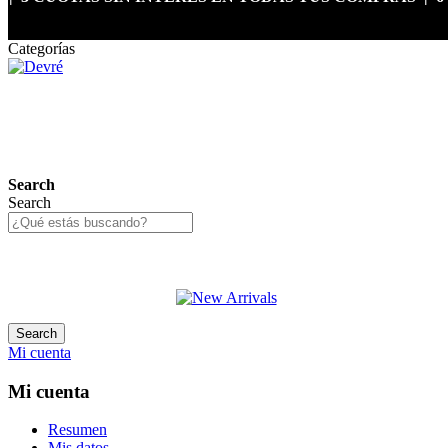
Categorías
Search
Search
Search
Mi cuenta
Mi cuenta
Resumen
Mis datos