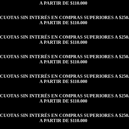
A PARTIR DE $110.000
 CUOTAS SIN INTERÉS EN COMPRAS SUPERIORES A $250
A PARTIR DE $110.000
 CUOTAS SIN INTERÉS EN COMPRAS SUPERIORES A $250
A PARTIR DE $110.000
 CUOTAS SIN INTERÉS EN COMPRAS SUPERIORES A $250
A PARTIR DE $110.000
 CUOTAS SIN INTERÉS EN COMPRAS SUPERIORES A $250
A PARTIR DE $110.000
 CUOTAS SIN INTERÉS EN COMPRAS SUPERIORES A $250
A PARTIR DE $110.000
 CUOTAS SIN INTERÉS EN COMPRAS SUPERIORES A $250
A PARTIR DE $110.000