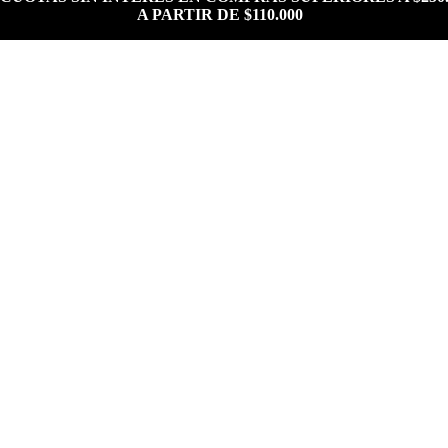
A PARTIR DE $110.000