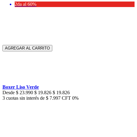
2da al 60%
AGREGAR AL CARRITO
Azul Marino
Negro
Gris Oscuro
Blanco
Crudo
Boxer Liso Verde
Desde
$ 23.990
$ 19.826
$ 19.826
3 cuotas sin interés de
$ 7.997
CFT 0%
Azul Marino
Negro
Gris Oscuro
Blanco
Crudo