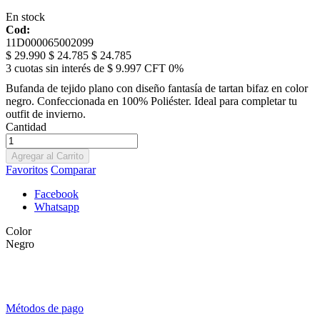
En stock
Cod:
11D000065002099
$ 29.990
$ 24.785
$ 24.785
3 cuotas sin interés de
$ 9.997
CFT 0%
Bufanda de tejido plano con diseño fantasía de tartan bifaz en color
negro. Confeccionada en 100% Poliéster. Ideal para completar tu
outfit de invierno.
Cantidad
Agregar al Carrito
Favoritos
Comparar
Facebook
Whatsapp
Color
Negro
Métodos de pago