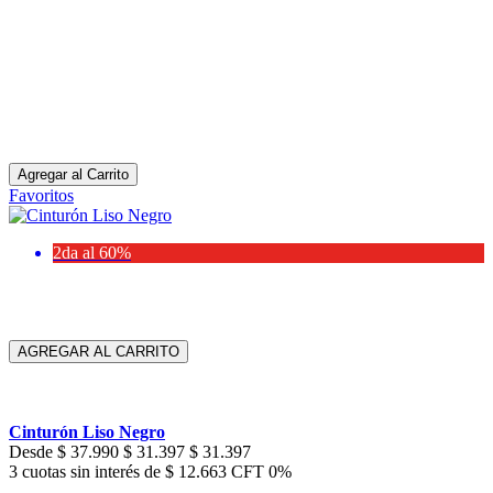
Verde
Blanco
Azul Marino
Negro
Gris Oscuro
Verde
Blanco
Agregar al Carrito
Favoritos
2da al 60%
AGREGAR AL CARRITO
Marron Oscuro
Marrón
Cinturón Liso Negro
Desde
$ 37.990
$ 31.397
$ 31.397
3 cuotas sin interés de
$ 12.663
CFT 0%