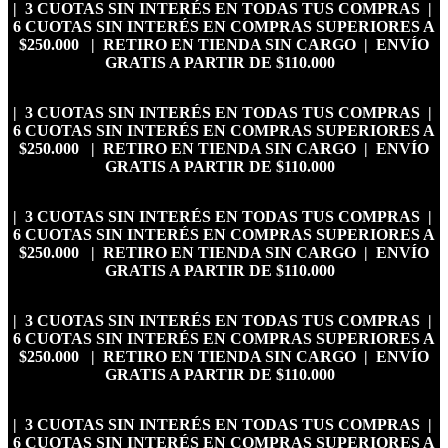
| 3 CUOTAS SIN INTERÉS EN TODAS TUS COMPRAS |
6 CUOTAS SIN INTERÉS EN COMPRAS SUPERIORES A
$250.000 | RETIRO EN TIENDA SIN CARGO | ENVÍO
GRATIS A PARTIR DE $110.000
| 3 CUOTAS SIN INTERÉS EN TODAS TUS COMPRAS |
6 CUOTAS SIN INTERÉS EN COMPRAS SUPERIORES A
$250.000 | RETIRO EN TIENDA SIN CARGO | ENVÍO
GRATIS A PARTIR DE $110.000
| 3 CUOTAS SIN INTERÉS EN TODAS TUS COMPRAS |
6 CUOTAS SIN INTERÉS EN COMPRAS SUPERIORES A
$250.000 | RETIRO EN TIENDA SIN CARGO | ENVÍO
GRATIS A PARTIR DE $110.000
| 3 CUOTAS SIN INTERÉS EN TODAS TUS COMPRAS |
6 CUOTAS SIN INTERÉS EN COMPRAS SUPERIORES A
$250.000 | RETIRO EN TIENDA SIN CARGO | ENVÍO
GRATIS A PARTIR DE $110.000
| 3 CUOTAS SIN INTERÉS EN TODAS TUS COMPRAS |
6 CUOTAS SIN INTERÉS EN COMPRAS SUPERIORES A