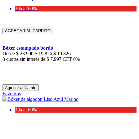
2da al 60%
AGREGAR AL CARRITO
Azul Marino
Bóxer estampado bordó
Desde
$ 23.990
$ 19.826
$ 19.826
3 cuotas sin interés de
$ 7.997
CFT 0%
Azul Marino
Azul Marino
Agregar al Carrito
Favoritos
2da al 60%