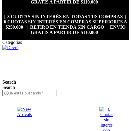
GRATIS A PARTIR DE $110.000
| 3 CUOTAS SIN INTERÉS EN TODAS TUS COMPRAS |
6 CUOTAS SIN INTERÉS EN COMPRAS SUPERIORES A
$250.000 | RETIRO EN TIENDA SIN CARGO | ENVÍO
GRATIS A PARTIR DE $110.000
Categorías
Search
Search