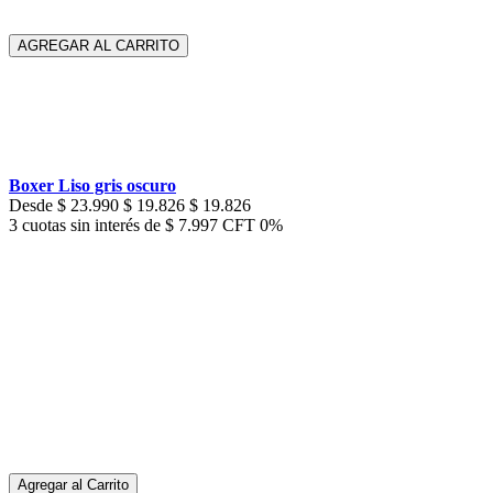
AGREGAR AL CARRITO
Azul Marino
Negro
Verde
Blanco
Crudo
Boxer Liso gris oscuro
Desde
$ 23.990
$ 19.826
$ 19.826
3 cuotas sin interés de
$ 7.997
CFT 0%
Azul Marino
Negro
Verde
Blanco
Crudo
Azul Marino
Negro
Verde
Blanco
Crudo
Agregar al Carrito