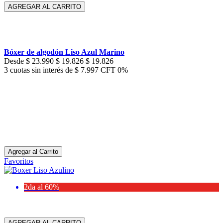
AGREGAR AL CARRITO
Negro
Blanco
Gris Melange
Bóxer de algodón Liso Azul Marino
Desde
$ 23.990
$ 19.826
$ 19.826
3 cuotas sin interés de
$ 7.997
CFT 0%
Negro
Blanco
Gris Melange
Negro
Blanco
Gris Melange
Agregar al Carrito
Favoritos
2da al 60%
AGREGAR AL CARRITO