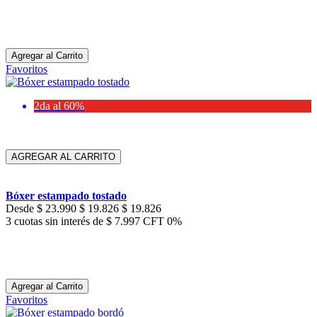
Gris Oscuro
Verde
Blanco
Crudo
Agregar al Carrito
Favoritos
2da al 60%
AGREGAR AL CARRITO
Gris Oscuro
Bóxer estampado tostado
Desde
$ 23.990
$ 19.826
$ 19.826
3 cuotas sin interés de
$ 7.997
CFT 0%
Gris Oscuro
Gris Oscuro
Agregar al Carrito
Favoritos