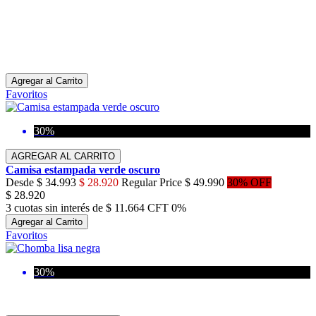
Negro
Gris Melange
Azul Marino
Negro
Gris Melange
Agregar al Carrito
Favoritos
30%
AGREGAR AL CARRITO
Camisa estampada verde oscuro
Desde
$ 34.993
$ 28.920
Regular Price
$ 49.990
30% OFF
$ 28.920
3 cuotas sin interés de
$ 11.664
CFT 0%
Agregar al Carrito
Favoritos
30%