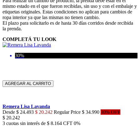
Para realizar un cambio de producto, la prenda debe estar en el
mismo estado en el que fueron recibidas, sin uso y con el embalaje y
etiquetas originales. Estas condiciones no aplican para cambios de
ropa interior ya que las mismas no tienen cambio.
El plazo para solicitarlo es de hasta 30 días corridos desde recibida
la prenda.
COMPLETÁ TU LOOK
30%
AGREGAR AL CARRITO
Negro
Azul Claro
Remera Lisa Lavanda
Desde
$ 24.493
$ 20.242
Regular Price
$ 34.990
30% OFF
$ 20.242
3 cuotas sin interés de
$ 8.164
CFT 0%
Negro