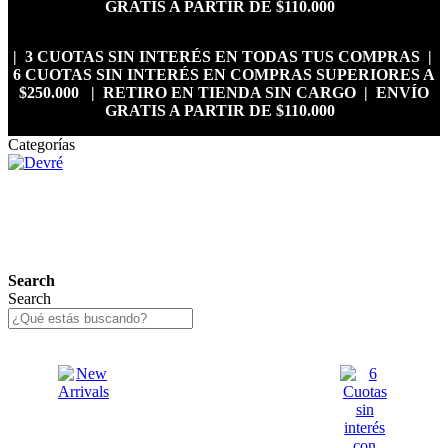
GRATIS A PARTIR DE $110.000
| 3 CUOTAS SIN INTERÉS EN TODAS TUS COMPRAS |
6 CUOTAS SIN INTERÉS EN COMPRAS SUPERIORES A
$250.000 | RETIRO EN TIENDA SIN CARGO | ENVÍO
GRATIS A PARTIR DE $110.000
Categorías
Search
Search