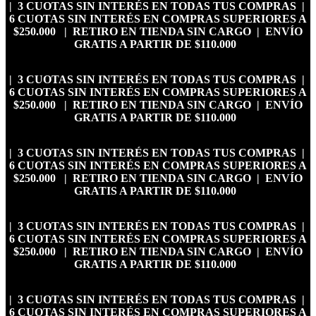
| 3 CUOTAS SIN INTERÉS EN TODAS TUS COMPRAS |
6 CUOTAS SIN INTERÉS EN COMPRAS SUPERIORES A
$250.000 | RETIRO EN TIENDA SIN CARGO | ENVÍO
GRATIS A PARTIR DE $110.000
| 3 CUOTAS SIN INTERÉS EN TODAS TUS COMPRAS |
6 CUOTAS SIN INTERÉS EN COMPRAS SUPERIORES A
$250.000 | RETIRO EN TIENDA SIN CARGO | ENVÍO
GRATIS A PARTIR DE $110.000
| 3 CUOTAS SIN INTERÉS EN TODAS TUS COMPRAS |
6 CUOTAS SIN INTERÉS EN COMPRAS SUPERIORES A
$250.000 | RETIRO EN TIENDA SIN CARGO | ENVÍO
GRATIS A PARTIR DE $110.000
| 3 CUOTAS SIN INTERÉS EN TODAS TUS COMPRAS |
6 CUOTAS SIN INTERÉS EN COMPRAS SUPERIORES A
$250.000 | RETIRO EN TIENDA SIN CARGO | ENVÍO
GRATIS A PARTIR DE $110.000
| 3 CUOTAS SIN INTERÉS EN TODAS TUS COMPRAS |
6 CUOTAS SIN INTERÉS EN COMPRAS SUPERIORES A