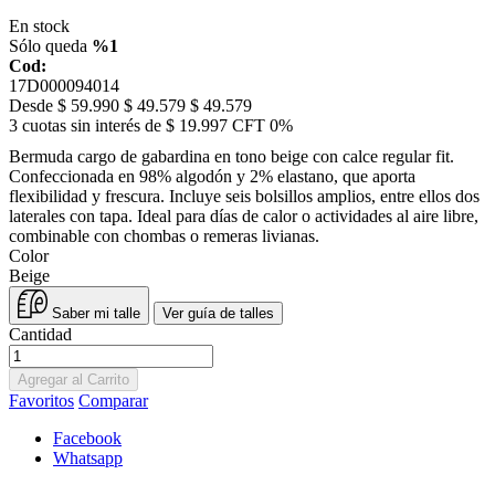
En stock
Sólo queda
%1
Cod:
17D000094014
Desde
$ 59.990
$ 49.579
$ 49.579
3 cuotas sin interés de
$ 19.997
CFT 0%
Bermuda cargo de gabardina en tono beige con calce regular fit.
Confeccionada en 98% algodón y 2% elastano, que aporta
flexibilidad y frescura. Incluye seis bolsillos amplios, entre ellos dos
laterales con tapa. Ideal para días de calor o actividades al aire libre,
combinable con chombas o remeras livianas.
Color
Beige
Saber mi talle
Ver guía de talles
Cantidad
Agregar al Carrito
Favoritos
Comparar
Facebook
Whatsapp