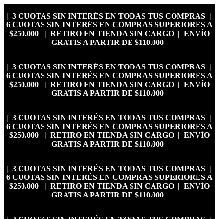
| 3 CUOTAS SIN INTERÉS EN TODAS TUS COMPRAS |
6 CUOTAS SIN INTERÉS EN COMPRAS SUPERIORES A
$250.000 | RETIRO EN TIENDA SIN CARGO | ENVÍO
GRATIS A PARTIR DE $110.000
| 3 CUOTAS SIN INTERÉS EN TODAS TUS COMPRAS |
6 CUOTAS SIN INTERÉS EN COMPRAS SUPERIORES A
$250.000 | RETIRO EN TIENDA SIN CARGO | ENVÍO
GRATIS A PARTIR DE $110.000
| 3 CUOTAS SIN INTERÉS EN TODAS TUS COMPRAS |
6 CUOTAS SIN INTERÉS EN COMPRAS SUPERIORES A
$250.000 | RETIRO EN TIENDA SIN CARGO | ENVÍO
GRATIS A PARTIR DE $110.000
| 3 CUOTAS SIN INTERÉS EN TODAS TUS COMPRAS |
6 CUOTAS SIN INTERÉS EN COMPRAS SUPERIORES A
$250.000 | RETIRO EN TIENDA SIN CARGO | ENVÍO
GRATIS A PARTIR DE $110.000