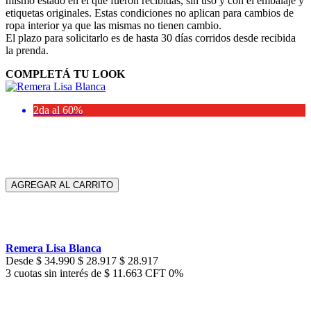
mismo estado en el que fueron recibidas, sin uso y con el embalaje y
etiquetas originales. Estas condiciones no aplican para cambios de
ropa interior ya que las mismas no tienen cambio.
El plazo para solicitarlo es de hasta 30 días corridos desde recibida
la prenda.
COMPLETÁ TU LOOK
2da al 60%
AGREGAR AL CARRITO
Azul Marino
Negro
Gris Melange
Remera Lisa Blanca
Desde
$ 34.990
$ 28.917
$ 28.917
3 cuotas sin interés de
$ 11.663
CFT 0%
Azul Marino
Negro