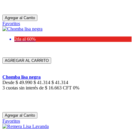
Azul Marino
Gris Claro
Agregar al Carrito
Favoritos
2da al 60%
AGREGAR AL CARRITO
Verde Malva
Chomba lisa negra
Desde
$ 49.990
$ 41.314
$ 41.314
3 cuotas sin interés de
$ 16.663
CFT 0%
Verde Malva
Verde Malva
Agregar al Carrito
Favoritos