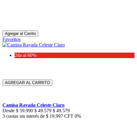
Gris Melange
Azul Marino
Negro
Gris Melange
Agregar al Carrito
Favoritos
2da al 60%
AGREGAR AL CARRITO
Azul Marino
Gris Claro
Camisa Rayada Celeste Claro
Desde
$ 59.990
$ 49.579
$ 49.579
3 cuotas sin interés de
$ 19.997
CFT 0%
Azul Marino
Gris Claro