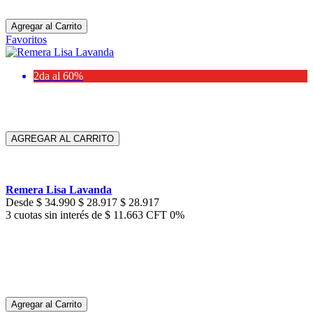
Gris Claro
Agregar al Carrito
Favoritos
2da al 60%
AGREGAR AL CARRITO
Negro
Azul Claro
Remera Lisa Lavanda
Desde
$ 34.990
$ 28.917
$ 28.917
3 cuotas sin interés de
$ 11.663
CFT 0%
Negro
Azul Claro
Negro
Azul Claro
Agregar al Carrito