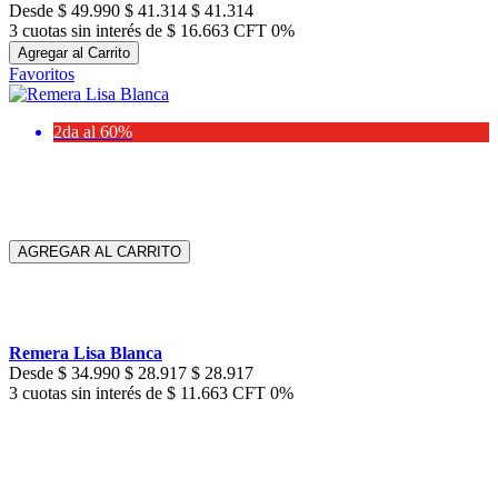
Desde
$ 49.990
$ 41.314
$ 41.314
3 cuotas sin interés de
$ 16.663
CFT 0%
Agregar al Carrito
Favoritos
2da al 60%
AGREGAR AL CARRITO
Azul Marino
Negro
Gris Melange
Remera Lisa Blanca
Desde
$ 34.990
$ 28.917
$ 28.917
3 cuotas sin interés de
$ 11.663
CFT 0%
Azul Marino
Negro
Gris Melange