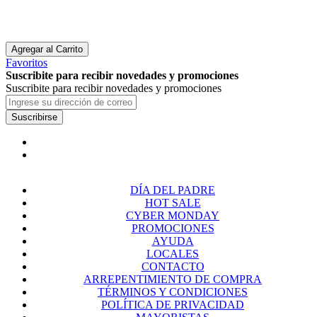
Azul Marino
Negro
Gris Melange
Agregar al Carrito
Favoritos
Suscribite para recibir novedades y promociones
Suscribite para recibir novedades y promociones
Suscribirse
DÍA DEL PADRE
HOT SALE
CYBER MONDAY
PROMOCIONES
AYUDA
LOCALES
CONTACTO
ARREPENTIMIENTO DE COMPRA
TÉRMINOS Y CONDICIONES
POLÍTICA DE PRIVACIDAD