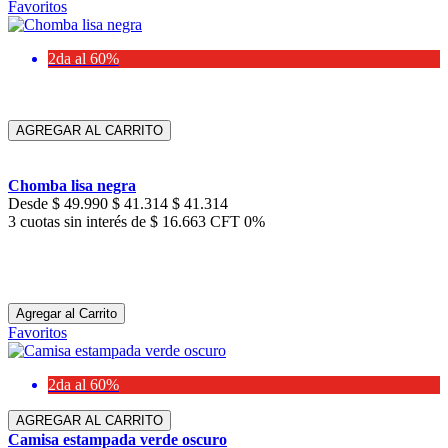
Favoritos
2da al 60%
AGREGAR AL CARRITO
Verde Malva
Chomba lisa negra
Desde
$ 49.990
$ 41.314
$ 41.314
3 cuotas sin interés de
$ 16.663
CFT 0%
Verde Malva
Verde Malva
Agregar al Carrito
Favoritos
2da al 60%
AGREGAR AL CARRITO
Camisa estampada verde oscuro