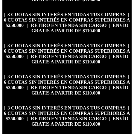
| 3 CUOTAS SIN INTERÉS EN TODAS TUS COMPRAS |
6 CUOTAS SIN INTERÉS EN COMPRAS SUPERIORES A
$250.000 | RETIRO EN TIENDA SIN CARGO | ENVÍO
GRATIS A PARTIR DE $110.000
| 3 CUOTAS SIN INTERÉS EN TODAS TUS COMPRAS |
6 CUOTAS SIN INTERÉS EN COMPRAS SUPERIORES A
$250.000 | RETIRO EN TIENDA SIN CARGO | ENVÍO
GRATIS A PARTIR DE $110.000
| 3 CUOTAS SIN INTERÉS EN TODAS TUS COMPRAS |
6 CUOTAS SIN INTERÉS EN COMPRAS SUPERIORES A
$250.000 | RETIRO EN TIENDA SIN CARGO | ENVÍO
GRATIS A PARTIR DE $110.000
| 3 CUOTAS SIN INTERÉS EN TODAS TUS COMPRAS |
6 CUOTAS SIN INTERÉS EN COMPRAS SUPERIORES A
$250.000 | RETIRO EN TIENDA SIN CARGO | ENVÍO
GRATIS A PARTIR DE $110.000