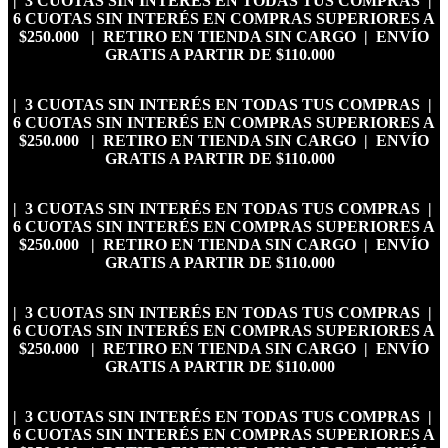
| 3 CUOTAS SIN INTERÉS EN TODAS TUS COMPRAS |
6 CUOTAS SIN INTERÉS EN COMPRAS SUPERIORES A
$250.000 | RETIRO EN TIENDA SIN CARGO | ENVÍO
GRATIS A PARTIR DE $110.000
| 3 CUOTAS SIN INTERÉS EN TODAS TUS COMPRAS |
6 CUOTAS SIN INTERÉS EN COMPRAS SUPERIORES A
$250.000 | RETIRO EN TIENDA SIN CARGO | ENVÍO
GRATIS A PARTIR DE $110.000
| 3 CUOTAS SIN INTERÉS EN TODAS TUS COMPRAS |
6 CUOTAS SIN INTERÉS EN COMPRAS SUPERIORES A
$250.000 | RETIRO EN TIENDA SIN CARGO | ENVÍO
GRATIS A PARTIR DE $110.000
| 3 CUOTAS SIN INTERÉS EN TODAS TUS COMPRAS |
6 CUOTAS SIN INTERÉS EN COMPRAS SUPERIORES A
$250.000 | RETIRO EN TIENDA SIN CARGO | ENVÍO
GRATIS A PARTIR DE $110.000
| 3 CUOTAS SIN INTERÉS EN TODAS TUS COMPRAS |
6 CUOTAS SIN INTERÉS EN COMPRAS SUPERIORES A