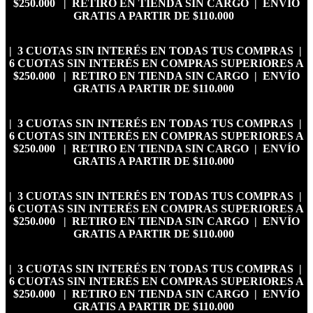
$250.000 | RETIRO EN TIENDA SIN CARGO | ENVÍO
GRATIS A PARTIR DE $110.000
| 3 CUOTAS SIN INTERÉS EN TODAS TUS COMPRAS |
6 CUOTAS SIN INTERÉS EN COMPRAS SUPERIORES A
$250.000 | RETIRO EN TIENDA SIN CARGO | ENVÍO
GRATIS A PARTIR DE $110.000
| 3 CUOTAS SIN INTERÉS EN TODAS TUS COMPRAS |
6 CUOTAS SIN INTERÉS EN COMPRAS SUPERIORES A
$250.000 | RETIRO EN TIENDA SIN CARGO | ENVÍO
GRATIS A PARTIR DE $110.000
| 3 CUOTAS SIN INTERÉS EN TODAS TUS COMPRAS |
6 CUOTAS SIN INTERÉS EN COMPRAS SUPERIORES A
$250.000 | RETIRO EN TIENDA SIN CARGO | ENVÍO
GRATIS A PARTIR DE $110.000
| 3 CUOTAS SIN INTERÉS EN TODAS TUS COMPRAS |
6 CUOTAS SIN INTERÉS EN COMPRAS SUPERIORES A
$250.000 | RETIRO EN TIENDA SIN CARGO | ENVÍO
GRATIS A PARTIR DE $110.000