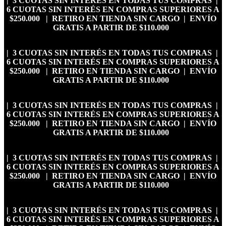
| 3 CUOTAS SIN INTERÉS EN TODAS TUS COMPRAS |
6 CUOTAS SIN INTERÉS EN COMPRAS SUPERIORES A
$250.000 | RETIRO EN TIENDA SIN CARGO | ENVÍO
GRATIS A PARTIR DE $110.000
| 3 CUOTAS SIN INTERÉS EN TODAS TUS COMPRAS |
6 CUOTAS SIN INTERÉS EN COMPRAS SUPERIORES A
$250.000 | RETIRO EN TIENDA SIN CARGO | ENVÍO
GRATIS A PARTIR DE $110.000
| 3 CUOTAS SIN INTERÉS EN TODAS TUS COMPRAS |
6 CUOTAS SIN INTERÉS EN COMPRAS SUPERIORES A
$250.000 | RETIRO EN TIENDA SIN CARGO | ENVÍO
GRATIS A PARTIR DE $110.000
| 3 CUOTAS SIN INTERÉS EN TODAS TUS COMPRAS |
6 CUOTAS SIN INTERÉS EN COMPRAS SUPERIORES A
$250.000 | RETIRO EN TIENDA SIN CARGO | ENVÍO
GRATIS A PARTIR DE $110.000
| 3 CUOTAS SIN INTERÉS EN TODAS TUS COMPRAS |
6 CUOTAS SIN INTERÉS EN COMPRAS SUPERIORES A