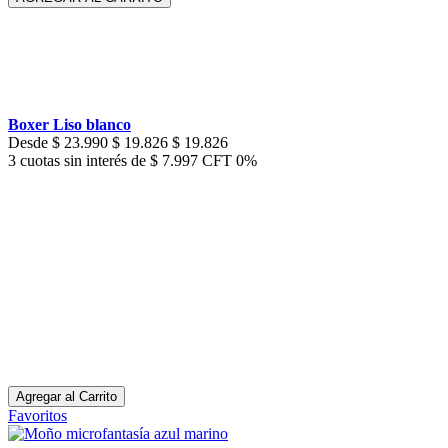
Azul Marino
Negro
Gris Oscuro
Verde
Crudo
Boxer Liso blanco
Desde
$ 23.990
$ 19.826
$ 19.826
3 cuotas sin interés de
$ 7.997
CFT 0%
Azul Marino
Negro
Gris Oscuro
Verde
Crudo
Azul Marino
Negro
Gris Oscuro
Verde
Crudo
Agregar al Carrito
Favoritos