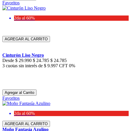
Favoritos
2da al 60%
AGREGAR AL CARRITO
Marrón
Cinturón Liso Negro
Desde
$ 29.990
$ 24.785
$ 24.785
3 cuotas sin interés de
$ 9.997
CFT 0%
Marrón
Marrón
Agregar al Carrito
Favoritos
2da al 60%
AGREGAR AL CARRITO
Moño Fantasía Azulino