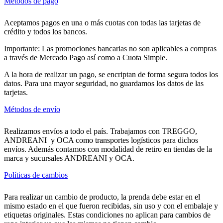
Métodos de pago
Aceptamos pagos en una o más cuotas con todas las tarjetas de
crédito y todos los bancos.
Importante: Las promociones bancarias no son aplicables a compras
a través de Mercado Pago así como a Cuota Simple.
A la hora de realizar un pago, se encriptan de forma segura todos los
datos. Para una mayor seguridad, no guardamos los datos de las
tarjetas.
Métodos de envío
Realizamos envíos a todo el país. Trabajamos con TREGGO,
ANDREANI y OCA como transportes logísticos para dichos
envíos. Además contamos con modalidad de retiro en tiendas de la
marca y sucursales ANDREANI y OCA.
Políticas de cambios
Para realizar un cambio de producto, la prenda debe estar en el
mismo estado en el que fueron recibidas, sin uso y con el embalaje y
etiquetas originales. Estas condiciones no aplican para cambios de