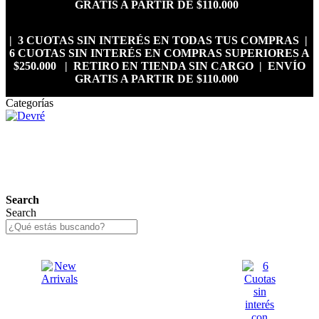
GRATIS A PARTIR DE $110.000
| 3 CUOTAS SIN INTERÉS EN TODAS TUS COMPRAS |
6 CUOTAS SIN INTERÉS EN COMPRAS SUPERIORES A
$250.000 | RETIRO EN TIENDA SIN CARGO | ENVÍO
GRATIS A PARTIR DE $110.000
Categorías
Search
Search