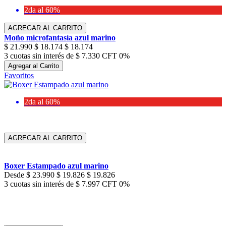
2da al 60%
AGREGAR AL CARRITO
Moño microfantasía azul marino
$ 21.990
$ 18.174
$ 18.174
3 cuotas sin interés de
$ 7.330
CFT 0%
Agregar al Carrito
Favoritos
2da al 60%
AGREGAR AL CARRITO
Crudo
Boxer Estampado azul marino
Desde
$ 23.990
$ 19.826
$ 19.826
3 cuotas sin interés de
$ 7.997
CFT 0%
Crudo
Crudo