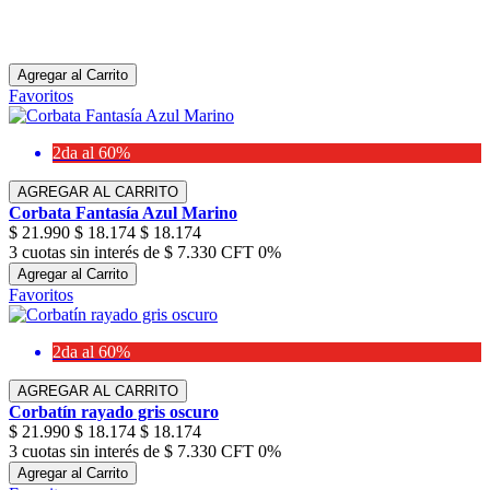
Tostado
Tostado
Agregar al Carrito
Favoritos
2da al 60%
AGREGAR AL CARRITO
Corbata Fantasía Azul Marino
$ 21.990
$ 18.174
$ 18.174
3 cuotas sin interés de
$ 7.330
CFT 0%
Agregar al Carrito
Favoritos
2da al 60%
AGREGAR AL CARRITO
Corbatín rayado gris oscuro
$ 21.990
$ 18.174
$ 18.174
3 cuotas sin interés de
$ 7.330
CFT 0%
Agregar al Carrito