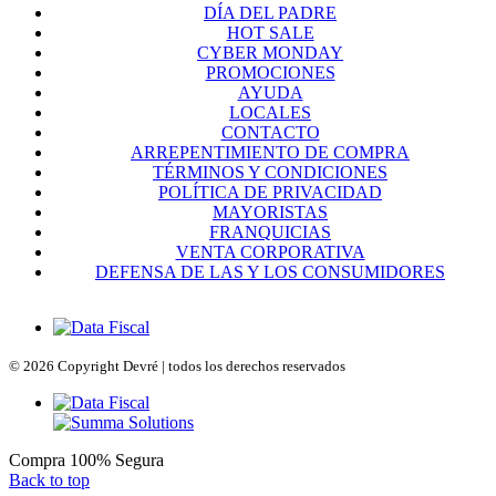
DÍA DEL PADRE
HOT SALE
CYBER MONDAY
PROMOCIONES
AYUDA
LOCALES
CONTACTO
ARREPENTIMIENTO DE COMPRA
TÉRMINOS Y CONDICIONES
POLÍTICA DE PRIVACIDAD
MAYORISTAS
FRANQUICIAS
VENTA CORPORATIVA
DEFENSA DE LAS Y LOS CONSUMIDORES
© 2026 Copyright Devré | todos los derechos reservados
Compra 100% Segura
Back to top