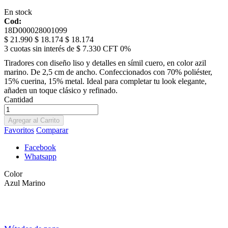
En stock
Cod:
18D000028001099
$ 21.990
$ 18.174
$ 18.174
3 cuotas sin interés de
$ 7.330
CFT 0%
Tiradores con diseño liso y detalles en símil cuero, en color azil
marino. De 2,5 cm de ancho. Confeccionados con 70% poliéster,
15% cuerina, 15% metal. Ideal para completar tu look elegante,
añaden un toque clásico y refinado.
Cantidad
Agregar al Carrito
Favoritos
Comparar
Facebook
Whatsapp
Color
Azul Marino