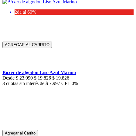
2da al 60%
AGREGAR AL CARRITO
Negro
Blanco
Gris Melange
Bóxer de algodón Liso Azul Marino
Desde
$ 23.990
$ 19.826
$ 19.826
3 cuotas sin interés de
$ 7.997
CFT 0%
Negro
Blanco
Gris Melange
Negro
Blanco
Gris Melange
Agregar al Carrito