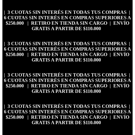
| 3 CUOTAS SIN INTERÉS EN TODAS TUS COMPRAS |
6 CUOTAS SIN INTERÉS EN COMPRAS SUPERIORES A
$250.000 | RETIRO EN TIENDA SIN CARGO | ENVÍO
GRATIS A PARTIR DE $110.000
| 3 CUOTAS SIN INTERÉS EN TODAS TUS COMPRAS |
6 CUOTAS SIN INTERÉS EN COMPRAS SUPERIORES A
$250.000 | RETIRO EN TIENDA SIN CARGO | ENVÍO
GRATIS A PARTIR DE $110.000
| 3 CUOTAS SIN INTERÉS EN TODAS TUS COMPRAS |
6 CUOTAS SIN INTERÉS EN COMPRAS SUPERIORES A
$250.000 | RETIRO EN TIENDA SIN CARGO | ENVÍO
GRATIS A PARTIR DE $110.000
| 3 CUOTAS SIN INTERÉS EN TODAS TUS COMPRAS |
6 CUOTAS SIN INTERÉS EN COMPRAS SUPERIORES A
$250.000 | RETIRO EN TIENDA SIN CARGO | ENVÍO
GRATIS A PARTIR DE $110.000