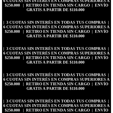
6 CUOTAS SIN INTERÉS EN COMPRAS SUPERIORES A
$250.000 | RETIRO EN TIENDA SIN CARGO | ENVÍO
GRATIS A PARTIR DE $110.000
| 3 CUOTAS SIN INTERÉS EN TODAS TUS COMPRAS |
6 CUOTAS SIN INTERÉS EN COMPRAS SUPERIORES A
$250.000 | RETIRO EN TIENDA SIN CARGO | ENVÍO
GRATIS A PARTIR DE $110.000
| 3 CUOTAS SIN INTERÉS EN TODAS TUS COMPRAS |
6 CUOTAS SIN INTERÉS EN COMPRAS SUPERIORES A
$250.000 | RETIRO EN TIENDA SIN CARGO | ENVÍO
GRATIS A PARTIR DE $110.000
| 3 CUOTAS SIN INTERÉS EN TODAS TUS COMPRAS |
6 CUOTAS SIN INTERÉS EN COMPRAS SUPERIORES A
$250.000 | RETIRO EN TIENDA SIN CARGO | ENVÍO
GRATIS A PARTIR DE $110.000
| 3 CUOTAS SIN INTERÉS EN TODAS TUS COMPRAS |
6 CUOTAS SIN INTERÉS EN COMPRAS SUPERIORES A
$250.000 | RETIRO EN TIENDA SIN CARGO | ENVÍO