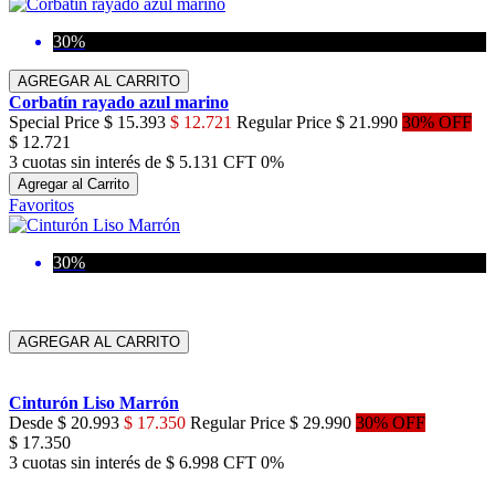
30%
AGREGAR AL CARRITO
Corbatín rayado azul marino
Special Price
$ 15.393
$ 12.721
Regular Price
$ 21.990
30% OFF
$ 12.721
3 cuotas sin interés de
$ 5.131
CFT 0%
Agregar al Carrito
Favoritos
30%
AGREGAR AL CARRITO
Negro
Cinturón Liso Marrón
Desde
$ 20.993
$ 17.350
Regular Price
$ 29.990
30% OFF
$ 17.350
3 cuotas sin interés de
$ 6.998
CFT 0%