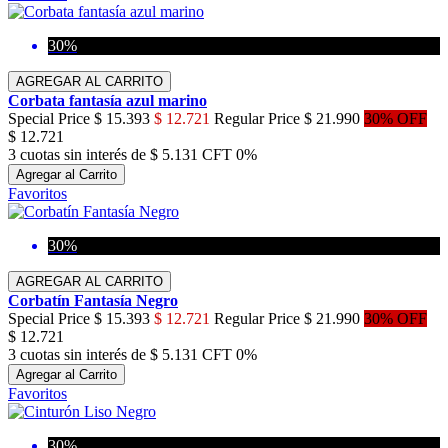
30%
AGREGAR AL CARRITO
Corbata fantasía azul marino
Special Price
$ 15.393
$ 12.721
Regular Price
$ 21.990
30% OFF
$ 12.721
3 cuotas sin interés de
$ 5.131
CFT 0%
Agregar al Carrito
Favoritos
30%
AGREGAR AL CARRITO
Corbatín Fantasía Negro
Special Price
$ 15.393
$ 12.721
Regular Price
$ 21.990
30% OFF
$ 12.721
3 cuotas sin interés de
$ 5.131
CFT 0%
Agregar al Carrito
Favoritos
30%