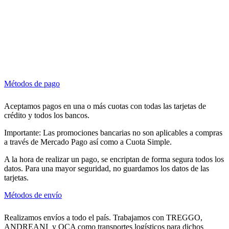
Métodos de pago
Aceptamos pagos en una o más cuotas con todas las tarjetas de
crédito y todos los bancos.
Importante: Las promociones bancarias no son aplicables a compras
a través de Mercado Pago así como a Cuota Simple.
A la hora de realizar un pago, se encriptan de forma segura todos los
datos. Para una mayor seguridad, no guardamos los datos de las
tarjetas.
Métodos de envío
Realizamos envíos a todo el país. Trabajamos con TREGGO,
ANDREANI y OCA como transportes logísticos para dichos