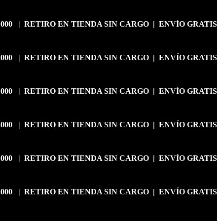
.000 | RETIRO EN TIENDA SIN CARGO | ENVÍO GRATIS
.000 | RETIRO EN TIENDA SIN CARGO | ENVÍO GRATIS
.000 | RETIRO EN TIENDA SIN CARGO | ENVÍO GRATIS
.000 | RETIRO EN TIENDA SIN CARGO | ENVÍO GRATIS
.000 | RETIRO EN TIENDA SIN CARGO | ENVÍO GRATIS
.000 | RETIRO EN TIENDA SIN CARGO | ENVÍO GRATIS