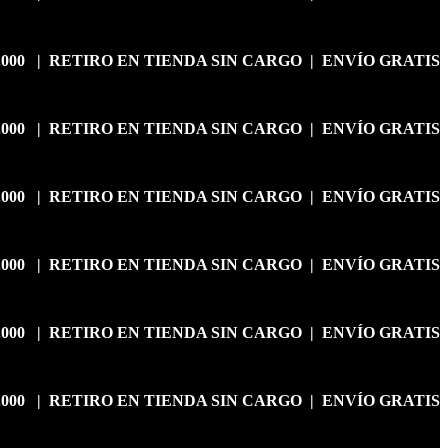
.000 | RETIRO EN TIENDA SIN CARGO | ENVÍO GRATIS
.000 | RETIRO EN TIENDA SIN CARGO | ENVÍO GRATIS
.000 | RETIRO EN TIENDA SIN CARGO | ENVÍO GRATIS
.000 | RETIRO EN TIENDA SIN CARGO | ENVÍO GRATIS
.000 | RETIRO EN TIENDA SIN CARGO | ENVÍO GRATIS
.000 | RETIRO EN TIENDA SIN CARGO | ENVÍO GRATIS