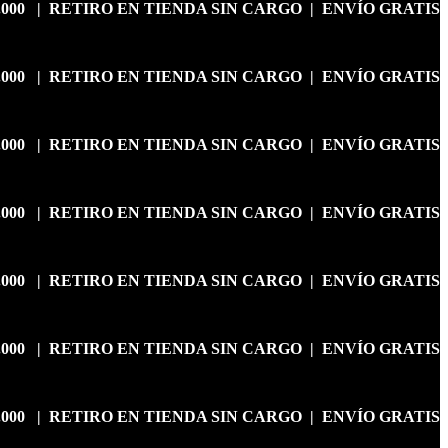
.000 | RETIRO EN TIENDA SIN CARGO | ENVÍO GRATIS
.000 | RETIRO EN TIENDA SIN CARGO | ENVÍO GRATIS
.000 | RETIRO EN TIENDA SIN CARGO | ENVÍO GRATIS
.000 | RETIRO EN TIENDA SIN CARGO | ENVÍO GRATIS
.000 | RETIRO EN TIENDA SIN CARGO | ENVÍO GRATIS
.000 | RETIRO EN TIENDA SIN CARGO | ENVÍO GRATIS
.000 | RETIRO EN TIENDA SIN CARGO | ENVÍO GRATIS