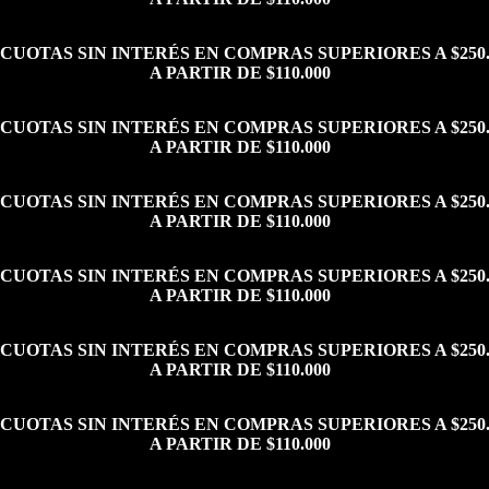
 CUOTAS SIN INTERÉS EN COMPRAS SUPERIORES A $250
A PARTIR DE $110.000
 CUOTAS SIN INTERÉS EN COMPRAS SUPERIORES A $250
A PARTIR DE $110.000
 CUOTAS SIN INTERÉS EN COMPRAS SUPERIORES A $250
A PARTIR DE $110.000
 CUOTAS SIN INTERÉS EN COMPRAS SUPERIORES A $250
A PARTIR DE $110.000
 CUOTAS SIN INTERÉS EN COMPRAS SUPERIORES A $250
A PARTIR DE $110.000
 CUOTAS SIN INTERÉS EN COMPRAS SUPERIORES A $250
A PARTIR DE $110.000