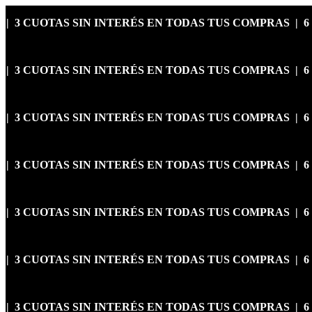
| 3 CUOTAS SIN INTERÉS EN TODAS TUS COMPRAS | 6
| 3 CUOTAS SIN INTERÉS EN TODAS TUS COMPRAS | 6
| 3 CUOTAS SIN INTERÉS EN TODAS TUS COMPRAS | 6
| 3 CUOTAS SIN INTERÉS EN TODAS TUS COMPRAS | 6
| 3 CUOTAS SIN INTERÉS EN TODAS TUS COMPRAS | 6
| 3 CUOTAS SIN INTERÉS EN TODAS TUS COMPRAS | 6
| 3 CUOTAS SIN INTERÉS EN TODAS TUS COMPRAS | 6