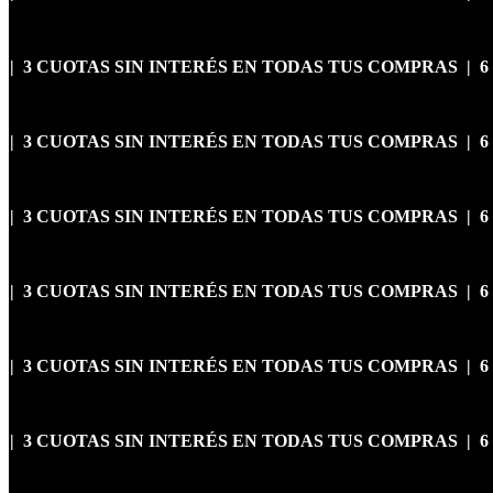
| 3 CUOTAS SIN INTERÉS EN TODAS TUS COMPRAS | 6
| 3 CUOTAS SIN INTERÉS EN TODAS TUS COMPRAS | 6
| 3 CUOTAS SIN INTERÉS EN TODAS TUS COMPRAS | 6
| 3 CUOTAS SIN INTERÉS EN TODAS TUS COMPRAS | 6
| 3 CUOTAS SIN INTERÉS EN TODAS TUS COMPRAS | 6
| 3 CUOTAS SIN INTERÉS EN TODAS TUS COMPRAS | 6