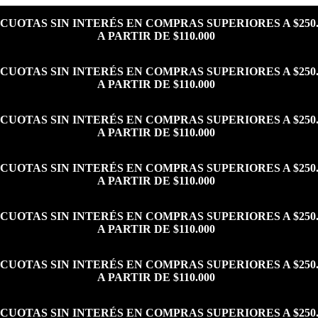
 CUOTAS SIN INTERÉS EN COMPRAS SUPERIORES A $250
A PARTIR DE $110.000
 CUOTAS SIN INTERÉS EN COMPRAS SUPERIORES A $250
A PARTIR DE $110.000
 CUOTAS SIN INTERÉS EN COMPRAS SUPERIORES A $250
A PARTIR DE $110.000
 CUOTAS SIN INTERÉS EN COMPRAS SUPERIORES A $250
A PARTIR DE $110.000
 CUOTAS SIN INTERÉS EN COMPRAS SUPERIORES A $250
A PARTIR DE $110.000
 CUOTAS SIN INTERÉS EN COMPRAS SUPERIORES A $250
A PARTIR DE $110.000
 CUOTAS SIN INTERÉS EN COMPRAS SUPERIORES A $250