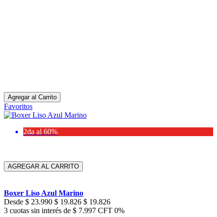
Azul Marino
Negro
Gris Oscuro
Verde
Crudo
Azul Marino
Negro
Gris Oscuro
Verde
Crudo
Agregar al Carrito
Favoritos
2da al 60%
AGREGAR AL CARRITO
Negro
Boxer Liso Azul Marino
Desde
$ 23.990
$ 19.826
$ 19.826
3 cuotas sin interés de
$ 7.997
CFT 0%