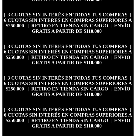
| 3 CUOTAS SIN INTERÉS EN TODAS TUS COMPRAS |
6 CUOTAS SIN INTERÉS EN COMPRAS SUPERIORES A
$250.000 | RETIRO EN TIENDA SIN CARGO | ENVÍO
GRATIS A PARTIR DE $110.000
| 3 CUOTAS SIN INTERÉS EN TODAS TUS COMPRAS |
6 CUOTAS SIN INTERÉS EN COMPRAS SUPERIORES A
$250.000 | RETIRO EN TIENDA SIN CARGO | ENVÍO
GRATIS A PARTIR DE $110.000
| 3 CUOTAS SIN INTERÉS EN TODAS TUS COMPRAS |
6 CUOTAS SIN INTERÉS EN COMPRAS SUPERIORES A
$250.000 | RETIRO EN TIENDA SIN CARGO | ENVÍO
GRATIS A PARTIR DE $110.000
| 3 CUOTAS SIN INTERÉS EN TODAS TUS COMPRAS |
6 CUOTAS SIN INTERÉS EN COMPRAS SUPERIORES A
$250.000 | RETIRO EN TIENDA SIN CARGO | ENVÍO
GRATIS A PARTIR DE $110.000