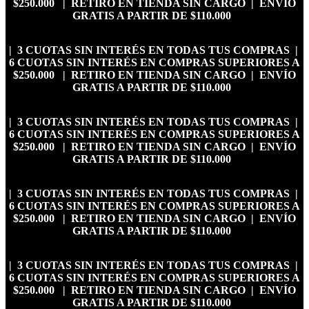
$250.000 | RETIRO EN TIENDA SIN CARGO | ENVÍO
GRATIS A PARTIR DE $110.000
| 3 CUOTAS SIN INTERÉS EN TODAS TUS COMPRAS |
6 CUOTAS SIN INTERÉS EN COMPRAS SUPERIORES A
$250.000 | RETIRO EN TIENDA SIN CARGO | ENVÍO
GRATIS A PARTIR DE $110.000
| 3 CUOTAS SIN INTERÉS EN TODAS TUS COMPRAS |
6 CUOTAS SIN INTERÉS EN COMPRAS SUPERIORES A
$250.000 | RETIRO EN TIENDA SIN CARGO | ENVÍO
GRATIS A PARTIR DE $110.000
| 3 CUOTAS SIN INTERÉS EN TODAS TUS COMPRAS |
6 CUOTAS SIN INTERÉS EN COMPRAS SUPERIORES A
$250.000 | RETIRO EN TIENDA SIN CARGO | ENVÍO
GRATIS A PARTIR DE $110.000
| 3 CUOTAS SIN INTERÉS EN TODAS TUS COMPRAS |
6 CUOTAS SIN INTERÉS EN COMPRAS SUPERIORES A
$250.000 | RETIRO EN TIENDA SIN CARGO | ENVÍO
GRATIS A PARTIR DE $110.000