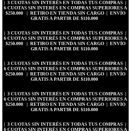
| 3 CUOTAS SIN INTERÉS EN TODAS TUS COMPRAS |
6 CUOTAS SIN INTERÉS EN COMPRAS SUPERIORES A
$250.000 | RETIRO EN TIENDA SIN CARGO | ENVÍO
GRATIS A PARTIR DE $110.000
| 3 CUOTAS SIN INTERÉS EN TODAS TUS COMPRAS |
6 CUOTAS SIN INTERÉS EN COMPRAS SUPERIORES A
$250.000 | RETIRO EN TIENDA SIN CARGO | ENVÍO
GRATIS A PARTIR DE $110.000
| 3 CUOTAS SIN INTERÉS EN TODAS TUS COMPRAS |
6 CUOTAS SIN INTERÉS EN COMPRAS SUPERIORES A
$250.000 | RETIRO EN TIENDA SIN CARGO | ENVÍO
GRATIS A PARTIR DE $110.000
| 3 CUOTAS SIN INTERÉS EN TODAS TUS COMPRAS |
6 CUOTAS SIN INTERÉS EN COMPRAS SUPERIORES A
$250.000 | RETIRO EN TIENDA SIN CARGO | ENVÍO
GRATIS A PARTIR DE $110.000
| 3 CUOTAS SIN INTERÉS EN TODAS TUS COMPRAS |
6 CUOTAS SIN INTERÉS EN COMPRAS SUPERIORES A