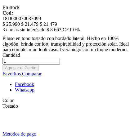
En stock
Cod:
18D000070037099
$ 25.990
$ 21.479
$ 21.479
3 cuotas sin interés de
$ 8.663
CFT 0%
Piluso en tono tostado con bordado lateral. Hecho en 100%
algodón, brinda confort, transpirabilidad y protección solar. Ideal
para completar un look casual veraniego con un toque moderno.
Cantidad
Agregar al Carrito
Favoritos
Comparar
Facebook
Whatsapp
Color
Tostado
Métodos de pago