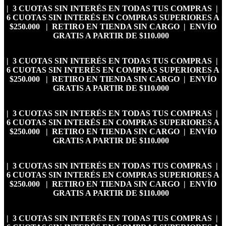
| 3 CUOTAS SIN INTERÉS EN TODAS TUS COMPRAS |
6 CUOTAS SIN INTERÉS EN COMPRAS SUPERIORES A
$250.000 | RETIRO EN TIENDA SIN CARGO | ENVÍO
GRATIS A PARTIR DE $110.000
| 3 CUOTAS SIN INTERÉS EN TODAS TUS COMPRAS |
6 CUOTAS SIN INTERÉS EN COMPRAS SUPERIORES A
$250.000 | RETIRO EN TIENDA SIN CARGO | ENVÍO
GRATIS A PARTIR DE $110.000
| 3 CUOTAS SIN INTERÉS EN TODAS TUS COMPRAS |
6 CUOTAS SIN INTERÉS EN COMPRAS SUPERIORES A
$250.000 | RETIRO EN TIENDA SIN CARGO | ENVÍO
GRATIS A PARTIR DE $110.000
| 3 CUOTAS SIN INTERÉS EN TODAS TUS COMPRAS |
6 CUOTAS SIN INTERÉS EN COMPRAS SUPERIORES A
$250.000 | RETIRO EN TIENDA SIN CARGO | ENVÍO
GRATIS A PARTIR DE $110.000
| 3 CUOTAS SIN INTERÉS EN TODAS TUS COMPRAS |