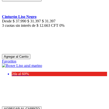
Marron Oscuro
Marrón
Cinturón Liso Negro
Desde
$ 37.990
$ 31.397
$ 31.397
3 cuotas sin interés de
$ 12.663
CFT 0%
Marron Oscuro
Marrón
Marron Oscuro
Marrón
Agregar al Carrito
Favoritos
2da al 60%
AGREGAR AL CARRITO