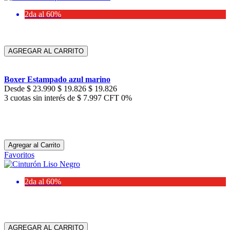
2da al 60%
AGREGAR AL CARRITO
Crudo
Boxer Estampado azul marino
Desde
$ 23.990
$ 19.826
$ 19.826
3 cuotas sin interés de
$ 7.997
CFT 0%
Crudo
Crudo
Agregar al Carrito
Favoritos
2da al 60%
AGREGAR AL CARRITO