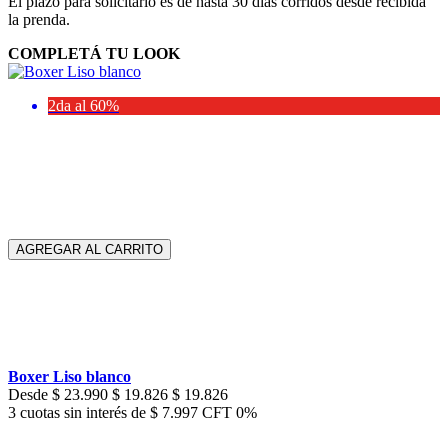
El plazo para solicitarlo es de hasta 30 días corridos desde recibida
la prenda.
COMPLETÁ TU LOOK
2da al 60%
AGREGAR AL CARRITO
Azul Marino
Negro
Gris Oscuro
Verde
Crudo
Boxer Liso blanco
Desde
$ 23.990
$ 19.826
$ 19.826
3 cuotas sin interés de
$ 7.997
CFT 0%