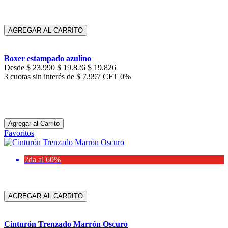
AGREGAR AL CARRITO
Verde
Boxer estampado azulino
Desde
$ 23.990
$ 19.826
$ 19.826
3 cuotas sin interés de
$ 7.997
CFT 0%
Verde
Verde
Agregar al Carrito
Favoritos
2da al 60%
AGREGAR AL CARRITO
Negro
Cinturón Trenzado Marrón Oscuro