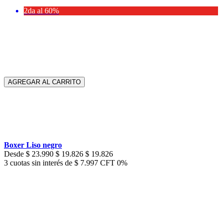
2da al 60%
AGREGAR AL CARRITO
Azul Marino
Gris Oscuro
Verde
Blanco
Crudo
Boxer Liso negro
Desde
$ 23.990
$ 19.826
$ 19.826
3 cuotas sin interés de
$ 7.997
CFT 0%
Azul Marino
Gris Oscuro
Verde
Blanco
Crudo