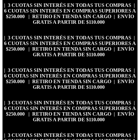
| 3 CUOTAS SIN INTERÉS EN TODAS TUS COMPRAS |
6 CUOTAS SIN INTERÉS EN COMPRAS SUPERIORES A
$250.000 | RETIRO EN TIENDA SIN CARGO | ENVÍO
GRATIS A PARTIR DE $110.000
| 3 CUOTAS SIN INTERÉS EN TODAS TUS COMPRAS |
6 CUOTAS SIN INTERÉS EN COMPRAS SUPERIORES A
$250.000 | RETIRO EN TIENDA SIN CARGO | ENVÍO
GRATIS A PARTIR DE $110.000
| 3 CUOTAS SIN INTERÉS EN TODAS TUS COMPRAS |
6 CUOTAS SIN INTERÉS EN COMPRAS SUPERIORES A
$250.000 | RETIRO EN TIENDA SIN CARGO | ENVÍO
GRATIS A PARTIR DE $110.000
| 3 CUOTAS SIN INTERÉS EN TODAS TUS COMPRAS |
6 CUOTAS SIN INTERÉS EN COMPRAS SUPERIORES A
$250.000 | RETIRO EN TIENDA SIN CARGO | ENVÍO
GRATIS A PARTIR DE $110.000
| 3 CUOTAS SIN INTERÉS EN TODAS TUS COMPRAS |