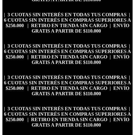
| 3 CUOTAS SIN INTERÉS EN TODAS TUS COMPRAS |
6 CUOTAS SIN INTERÉS EN COMPRAS SUPERIORES A
$250.000 | RETIRO EN TIENDA SIN CARGO | ENVÍO
GRATIS A PARTIR DE $110.000
| 3 CUOTAS SIN INTERÉS EN TODAS TUS COMPRAS |
6 CUOTAS SIN INTERÉS EN COMPRAS SUPERIORES A
$250.000 | RETIRO EN TIENDA SIN CARGO | ENVÍO
GRATIS A PARTIR DE $110.000
| 3 CUOTAS SIN INTERÉS EN TODAS TUS COMPRAS |
6 CUOTAS SIN INTERÉS EN COMPRAS SUPERIORES A
$250.000 | RETIRO EN TIENDA SIN CARGO | ENVÍO
GRATIS A PARTIR DE $110.000
| 3 CUOTAS SIN INTERÉS EN TODAS TUS COMPRAS |
6 CUOTAS SIN INTERÉS EN COMPRAS SUPERIORES A
$250.000 | RETIRO EN TIENDA SIN CARGO | ENVÍO
GRATIS A PARTIR DE $110.000