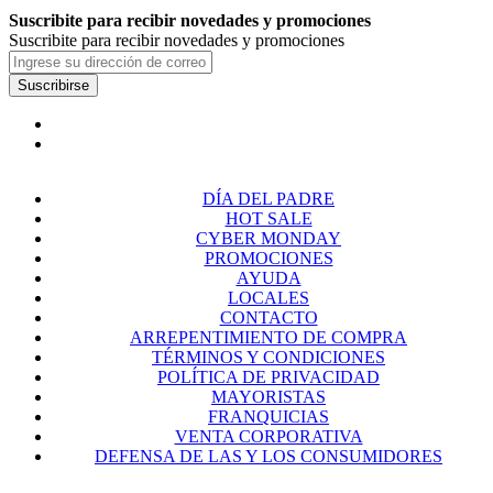
Suscribite para recibir novedades y promociones
Suscribite para recibir novedades y promociones
Suscribirse
DÍA DEL PADRE
HOT SALE
CYBER MONDAY
PROMOCIONES
AYUDA
LOCALES
CONTACTO
ARREPENTIMIENTO DE COMPRA
TÉRMINOS Y CONDICIONES
POLÍTICA DE PRIVACIDAD
MAYORISTAS
FRANQUICIAS
VENTA CORPORATIVA
DEFENSA DE LAS Y LOS CONSUMIDORES