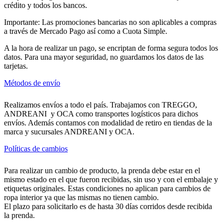
crédito y todos los bancos.
Importante: Las promociones bancarias no son aplicables a compras
a través de Mercado Pago así como a Cuota Simple.
A la hora de realizar un pago, se encriptan de forma segura todos los
datos. Para una mayor seguridad, no guardamos los datos de las
tarjetas.
Métodos de envío
Realizamos envíos a todo el país. Trabajamos con TREGGO,
ANDREANI y OCA como transportes logísticos para dichos
envíos. Además contamos con modalidad de retiro en tiendas de la
marca y sucursales ANDREANI y OCA.
Políticas de cambios
Para realizar un cambio de producto, la prenda debe estar en el
mismo estado en el que fueron recibidas, sin uso y con el embalaje y
etiquetas originales. Estas condiciones no aplican para cambios de
ropa interior ya que las mismas no tienen cambio.
El plazo para solicitarlo es de hasta 30 días corridos desde recibida
la prenda.