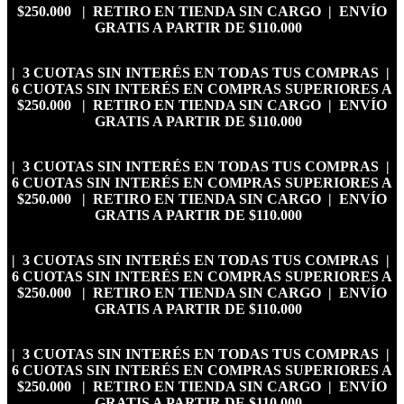
$250.000 | RETIRO EN TIENDA SIN CARGO | ENVÍO
GRATIS A PARTIR DE $110.000
| 3 CUOTAS SIN INTERÉS EN TODAS TUS COMPRAS |
6 CUOTAS SIN INTERÉS EN COMPRAS SUPERIORES A
$250.000 | RETIRO EN TIENDA SIN CARGO | ENVÍO
GRATIS A PARTIR DE $110.000
| 3 CUOTAS SIN INTERÉS EN TODAS TUS COMPRAS |
6 CUOTAS SIN INTERÉS EN COMPRAS SUPERIORES A
$250.000 | RETIRO EN TIENDA SIN CARGO | ENVÍO
GRATIS A PARTIR DE $110.000
| 3 CUOTAS SIN INTERÉS EN TODAS TUS COMPRAS |
6 CUOTAS SIN INTERÉS EN COMPRAS SUPERIORES A
$250.000 | RETIRO EN TIENDA SIN CARGO | ENVÍO
GRATIS A PARTIR DE $110.000
| 3 CUOTAS SIN INTERÉS EN TODAS TUS COMPRAS |
6 CUOTAS SIN INTERÉS EN COMPRAS SUPERIORES A
$250.000 | RETIRO EN TIENDA SIN CARGO | ENVÍO
GRATIS A PARTIR DE $110.000