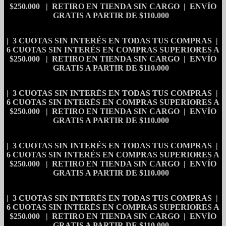
$250.000 | RETIRO EN TIENDA SIN CARGO | ENVÍO
GRATIS A PARTIR DE $110.000
| 3 CUOTAS SIN INTERÉS EN TODAS TUS COMPRAS |
6 CUOTAS SIN INTERÉS EN COMPRAS SUPERIORES A
$250.000 | RETIRO EN TIENDA SIN CARGO | ENVÍO
GRATIS A PARTIR DE $110.000
| 3 CUOTAS SIN INTERÉS EN TODAS TUS COMPRAS |
6 CUOTAS SIN INTERÉS EN COMPRAS SUPERIORES A
$250.000 | RETIRO EN TIENDA SIN CARGO | ENVÍO
GRATIS A PARTIR DE $110.000
| 3 CUOTAS SIN INTERÉS EN TODAS TUS COMPRAS |
6 CUOTAS SIN INTERÉS EN COMPRAS SUPERIORES A
$250.000 | RETIRO EN TIENDA SIN CARGO | ENVÍO
GRATIS A PARTIR DE $110.000
| 3 CUOTAS SIN INTERÉS EN TODAS TUS COMPRAS |
6 CUOTAS SIN INTERÉS EN COMPRAS SUPERIORES A
$250.000 | RETIRO EN TIENDA SIN CARGO | ENVÍO
GRATIS A PARTIR DE $110.000