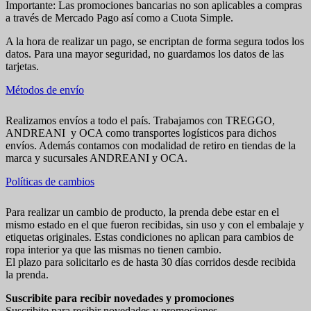
Importante: Las promociones bancarias no son aplicables a compras
a través de Mercado Pago así como a Cuota Simple.
A la hora de realizar un pago, se encriptan de forma segura todos los
datos. Para una mayor seguridad, no guardamos los datos de las
tarjetas.
Métodos de envío
Realizamos envíos a todo el país. Trabajamos con TREGGO,
ANDREANI y OCA como transportes logísticos para dichos
envíos. Además contamos con modalidad de retiro en tiendas de la
marca y sucursales ANDREANI y OCA.
Políticas de cambios
Para realizar un cambio de producto, la prenda debe estar en el
mismo estado en el que fueron recibidas, sin uso y con el embalaje y
etiquetas originales. Estas condiciones no aplican para cambios de
ropa interior ya que las mismas no tienen cambio.
El plazo para solicitarlo es de hasta 30 días corridos desde recibida
la prenda.
Suscribite para recibir novedades y promociones
Suscribite para recibir novedades y promociones