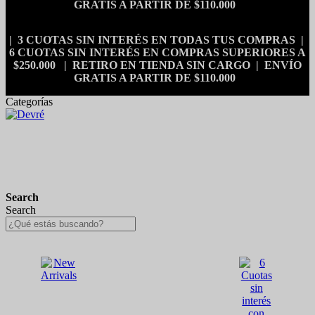
GRATIS A PARTIR DE $110.000
| 3 CUOTAS SIN INTERÉS EN TODAS TUS COMPRAS |
6 CUOTAS SIN INTERÉS EN COMPRAS SUPERIORES A
$250.000 | RETIRO EN TIENDA SIN CARGO | ENVÍO
GRATIS A PARTIR DE $110.000
Categorías
Search
Search