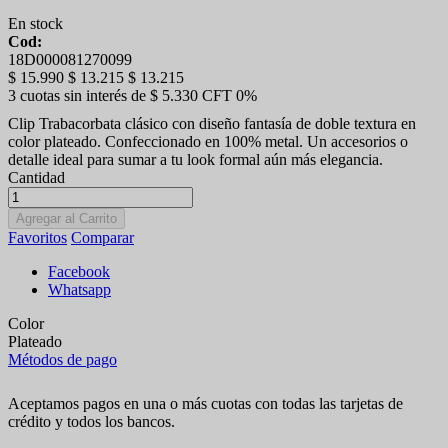
En stock
Cod:
18D000081270099
$ 15.990
$ 13.215
$ 13.215
3 cuotas sin interés de
$ 5.330
CFT 0%
Clip Trabacorbata clásico con diseño fantasía de doble textura en
color plateado. Confeccionado en 100% metal. Un accesorios o
detalle ideal para sumar a tu look formal aún más elegancia.
Cantidad
Agregar al Carrito
Favoritos
Comparar
Facebook
Whatsapp
Color
Plateado
Métodos de pago
Aceptamos pagos en una o más cuotas con todas las tarjetas de
crédito y todos los bancos.