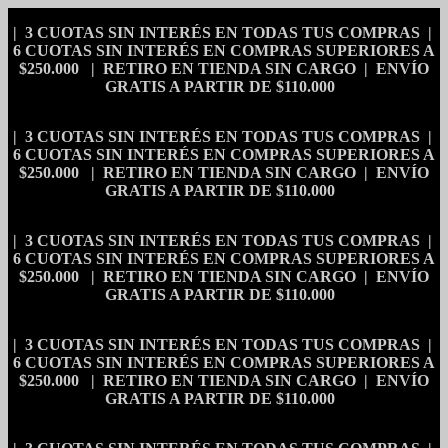
| 3 CUOTAS SIN INTERÉS EN TODAS TUS COMPRAS |
6 CUOTAS SIN INTERÉS EN COMPRAS SUPERIORES A
$250.000 | RETIRO EN TIENDA SIN CARGO | ENVÍO
GRATIS A PARTIR DE $110.000
| 3 CUOTAS SIN INTERÉS EN TODAS TUS COMPRAS |
6 CUOTAS SIN INTERÉS EN COMPRAS SUPERIORES A
$250.000 | RETIRO EN TIENDA SIN CARGO | ENVÍO
GRATIS A PARTIR DE $110.000
| 3 CUOTAS SIN INTERÉS EN TODAS TUS COMPRAS |
6 CUOTAS SIN INTERÉS EN COMPRAS SUPERIORES A
$250.000 | RETIRO EN TIENDA SIN CARGO | ENVÍO
GRATIS A PARTIR DE $110.000
| 3 CUOTAS SIN INTERÉS EN TODAS TUS COMPRAS |
6 CUOTAS SIN INTERÉS EN COMPRAS SUPERIORES A
$250.000 | RETIRO EN TIENDA SIN CARGO | ENVÍO
GRATIS A PARTIR DE $110.000