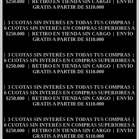
$250.000 | RETIRO EN TIENDA SIN CARGO | ENVÍO
GRATIS A PARTIR DE $110.000
| 3 CUOTAS SIN INTERÉS EN TODAS TUS COMPRAS |
6 CUOTAS SIN INTERÉS EN COMPRAS SUPERIORES A
$250.000 | RETIRO EN TIENDA SIN CARGO | ENVÍO
GRATIS A PARTIR DE $110.000
| 3 CUOTAS SIN INTERÉS EN TODAS TUS COMPRAS |
6 CUOTAS SIN INTERÉS EN COMPRAS SUPERIORES A
$250.000 | RETIRO EN TIENDA SIN CARGO | ENVÍO
GRATIS A PARTIR DE $110.000
| 3 CUOTAS SIN INTERÉS EN TODAS TUS COMPRAS |
6 CUOTAS SIN INTERÉS EN COMPRAS SUPERIORES A
$250.000 | RETIRO EN TIENDA SIN CARGO | ENVÍO
GRATIS A PARTIR DE $110.000
| 3 CUOTAS SIN INTERÉS EN TODAS TUS COMPRAS |
6 CUOTAS SIN INTERÉS EN COMPRAS SUPERIORES A
$250.000 | RETIRO EN TIENDA SIN CARGO | ENVÍO
GRATIS A PARTIR DE $110.000