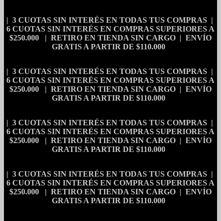
| 3 CUOTAS SIN INTERÉS EN TODAS TUS COMPRAS |
6 CUOTAS SIN INTERÉS EN COMPRAS SUPERIORES A
$250.000 | RETIRO EN TIENDA SIN CARGO | ENVÍO
GRATIS A PARTIR DE $110.000
| 3 CUOTAS SIN INTERÉS EN TODAS TUS COMPRAS |
6 CUOTAS SIN INTERÉS EN COMPRAS SUPERIORES A
$250.000 | RETIRO EN TIENDA SIN CARGO | ENVÍO
GRATIS A PARTIR DE $110.000
| 3 CUOTAS SIN INTERÉS EN TODAS TUS COMPRAS |
6 CUOTAS SIN INTERÉS EN COMPRAS SUPERIORES A
$250.000 | RETIRO EN TIENDA SIN CARGO | ENVÍO
GRATIS A PARTIR DE $110.000
| 3 CUOTAS SIN INTERÉS EN TODAS TUS COMPRAS |
6 CUOTAS SIN INTERÉS EN COMPRAS SUPERIORES A
$250.000 | RETIRO EN TIENDA SIN CARGO | ENVÍO
GRATIS A PARTIR DE $110.000