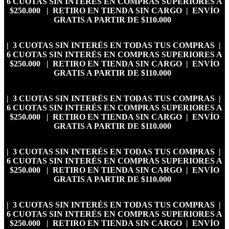
6 CUOTAS SIN INTERÉS EN COMPRAS SUPERIORES A
$250.000 | RETIRO EN TIENDA SIN CARGO | ENVÍO
GRATIS A PARTIR DE $110.000
| 3 CUOTAS SIN INTERÉS EN TODAS TUS COMPRAS |
6 CUOTAS SIN INTERÉS EN COMPRAS SUPERIORES A
$250.000 | RETIRO EN TIENDA SIN CARGO | ENVÍO
GRATIS A PARTIR DE $110.000
| 3 CUOTAS SIN INTERÉS EN TODAS TUS COMPRAS |
6 CUOTAS SIN INTERÉS EN COMPRAS SUPERIORES A
$250.000 | RETIRO EN TIENDA SIN CARGO | ENVÍO
GRATIS A PARTIR DE $110.000
| 3 CUOTAS SIN INTERÉS EN TODAS TUS COMPRAS |
6 CUOTAS SIN INTERÉS EN COMPRAS SUPERIORES A
$250.000 | RETIRO EN TIENDA SIN CARGO | ENVÍO
GRATIS A PARTIR DE $110.000
| 3 CUOTAS SIN INTERÉS EN TODAS TUS COMPRAS |
6 CUOTAS SIN INTERÉS EN COMPRAS SUPERIORES A
$250.000 | RETIRO EN TIENDA SIN CARGO | ENVÍO