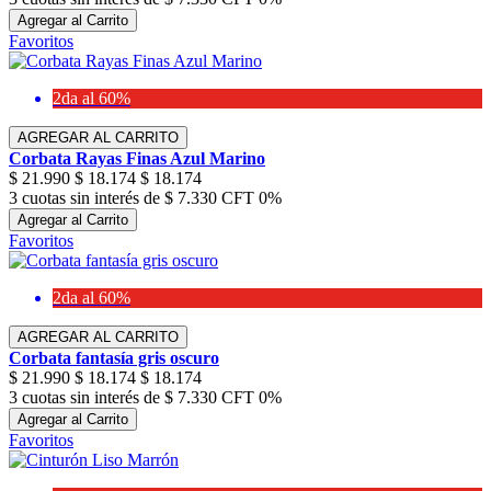
Agregar al Carrito
Favoritos
2da al 60%
AGREGAR AL CARRITO
Corbata Rayas Finas Azul Marino
$ 21.990
$ 18.174
$ 18.174
3 cuotas sin interés de
$ 7.330
CFT 0%
Agregar al Carrito
Favoritos
2da al 60%
AGREGAR AL CARRITO
Corbata fantasía gris oscuro
$ 21.990
$ 18.174
$ 18.174
3 cuotas sin interés de
$ 7.330
CFT 0%
Agregar al Carrito
Favoritos