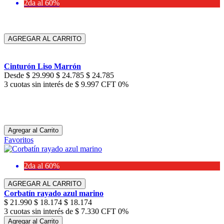
2da al 60%
AGREGAR AL CARRITO
Negro
Cinturón Liso Marrón
Desde
$ 29.990
$ 24.785
$ 24.785
3 cuotas sin interés de
$ 9.997
CFT 0%
Negro
Negro
Agregar al Carrito
Favoritos
2da al 60%
AGREGAR AL CARRITO
Corbatín rayado azul marino
$ 21.990
$ 18.174
$ 18.174
3 cuotas sin interés de
$ 7.330
CFT 0%
Agregar al Carrito