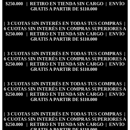
$250.000 | RETIRO EN TIENDA SIN CARGO | ENVÍO
GRATIS A PARTIR DE $110.000
| 3 CUOTAS SIN INTERÉS EN TODAS TUS COMPRAS |
6 CUOTAS SIN INTERÉS EN COMPRAS SUPERIORES A
$250.000 | RETIRO EN TIENDA SIN CARGO | ENVÍO
GRATIS A PARTIR DE $110.000
| 3 CUOTAS SIN INTERÉS EN TODAS TUS COMPRAS |
6 CUOTAS SIN INTERÉS EN COMPRAS SUPERIORES A
$250.000 | RETIRO EN TIENDA SIN CARGO | ENVÍO
GRATIS A PARTIR DE $110.000
| 3 CUOTAS SIN INTERÉS EN TODAS TUS COMPRAS |
6 CUOTAS SIN INTERÉS EN COMPRAS SUPERIORES A
$250.000 | RETIRO EN TIENDA SIN CARGO | ENVÍO
GRATIS A PARTIR DE $110.000
| 3 CUOTAS SIN INTERÉS EN TODAS TUS COMPRAS |
6 CUOTAS SIN INTERÉS EN COMPRAS SUPERIORES A
$250.000 | RETIRO EN TIENDA SIN CARGO | ENVÍO
GRATIS A PARTIR DE $110.000