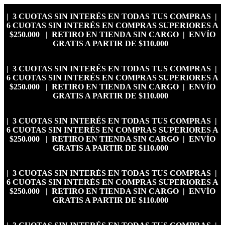
| 3 CUOTAS SIN INTERÉS EN TODAS TUS COMPRAS |
6 CUOTAS SIN INTERÉS EN COMPRAS SUPERIORES A
$250.000 | RETIRO EN TIENDA SIN CARGO | ENVÍO
GRATIS A PARTIR DE $110.000
| 3 CUOTAS SIN INTERÉS EN TODAS TUS COMPRAS |
6 CUOTAS SIN INTERÉS EN COMPRAS SUPERIORES A
$250.000 | RETIRO EN TIENDA SIN CARGO | ENVÍO
GRATIS A PARTIR DE $110.000
| 3 CUOTAS SIN INTERÉS EN TODAS TUS COMPRAS |
6 CUOTAS SIN INTERÉS EN COMPRAS SUPERIORES A
$250.000 | RETIRO EN TIENDA SIN CARGO | ENVÍO
GRATIS A PARTIR DE $110.000
| 3 CUOTAS SIN INTERÉS EN TODAS TUS COMPRAS |
6 CUOTAS SIN INTERÉS EN COMPRAS SUPERIORES A
$250.000 | RETIRO EN TIENDA SIN CARGO | ENVÍO
GRATIS A PARTIR DE $110.000