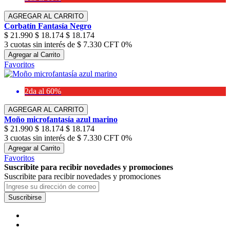
AGREGAR AL CARRITO
Corbatín Fantasía Negro
$ 21.990
$ 18.174
$ 18.174
3 cuotas sin interés de
$ 7.330
CFT 0%
Agregar al Carrito
Favoritos
2da al 60%
AGREGAR AL CARRITO
Moño microfantasía azul marino
$ 21.990
$ 18.174
$ 18.174
3 cuotas sin interés de
$ 7.330
CFT 0%
Agregar al Carrito
Favoritos
Suscribite para recibir novedades y promociones
Suscribite para recibir novedades y promociones
Suscribirse