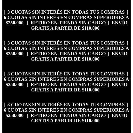
| 3 CUOTAS SIN INTERÉS EN TODAS TUS COMPRAS |
6 CUOTAS SIN INTERÉS EN COMPRAS SUPERIORES A
$250.000 | RETIRO EN TIENDA SIN CARGO | ENVÍO
GRATIS A PARTIR DE $110.000
| 3 CUOTAS SIN INTERÉS EN TODAS TUS COMPRAS |
6 CUOTAS SIN INTERÉS EN COMPRAS SUPERIORES A
$250.000 | RETIRO EN TIENDA SIN CARGO | ENVÍO
GRATIS A PARTIR DE $110.000
| 3 CUOTAS SIN INTERÉS EN TODAS TUS COMPRAS |
6 CUOTAS SIN INTERÉS EN COMPRAS SUPERIORES A
$250.000 | RETIRO EN TIENDA SIN CARGO | ENVÍO
GRATIS A PARTIR DE $110.000
| 3 CUOTAS SIN INTERÉS EN TODAS TUS COMPRAS |
6 CUOTAS SIN INTERÉS EN COMPRAS SUPERIORES A
$250.000 | RETIRO EN TIENDA SIN CARGO | ENVÍO
GRATIS A PARTIR DE $110.000