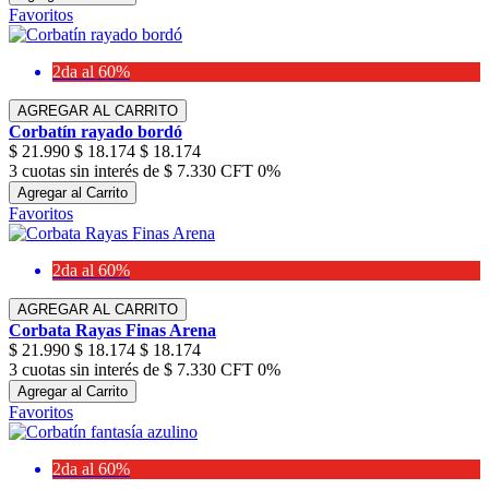
Favoritos
2da al 60%
AGREGAR AL CARRITO
Corbatín rayado bordó
$ 21.990
$ 18.174
$ 18.174
3 cuotas sin interés de
$ 7.330
CFT 0%
Agregar al Carrito
Favoritos
2da al 60%
AGREGAR AL CARRITO
Corbata Rayas Finas Arena
$ 21.990
$ 18.174
$ 18.174
3 cuotas sin interés de
$ 7.330
CFT 0%
Agregar al Carrito
Favoritos
2da al 60%