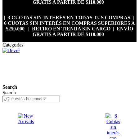
GRATIS A PARTIR DE $110.000
| 3 CUOTAS SIN INTERÉS EN TODAS TUS COMPRAS |
6 CUOTAS SIN INTERÉS EN COMPRAS SUPERIORES A
$250.000 | RETIRO EN TIENDA SIN CARGO | ENVÍO
GRATIS A PARTIR DE $110.000
Categorías
Search
Search