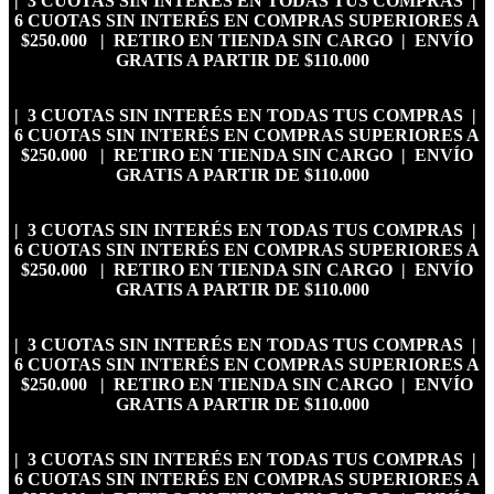
| 3 CUOTAS SIN INTERÉS EN TODAS TUS COMPRAS |
6 CUOTAS SIN INTERÉS EN COMPRAS SUPERIORES A
$250.000 | RETIRO EN TIENDA SIN CARGO | ENVÍO
GRATIS A PARTIR DE $110.000
| 3 CUOTAS SIN INTERÉS EN TODAS TUS COMPRAS |
6 CUOTAS SIN INTERÉS EN COMPRAS SUPERIORES A
$250.000 | RETIRO EN TIENDA SIN CARGO | ENVÍO
GRATIS A PARTIR DE $110.000
| 3 CUOTAS SIN INTERÉS EN TODAS TUS COMPRAS |
6 CUOTAS SIN INTERÉS EN COMPRAS SUPERIORES A
$250.000 | RETIRO EN TIENDA SIN CARGO | ENVÍO
GRATIS A PARTIR DE $110.000
| 3 CUOTAS SIN INTERÉS EN TODAS TUS COMPRAS |
6 CUOTAS SIN INTERÉS EN COMPRAS SUPERIORES A
$250.000 | RETIRO EN TIENDA SIN CARGO | ENVÍO
GRATIS A PARTIR DE $110.000
| 3 CUOTAS SIN INTERÉS EN TODAS TUS COMPRAS |
6 CUOTAS SIN INTERÉS EN COMPRAS SUPERIORES A