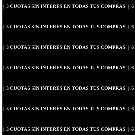
| 3 CUOTAS SIN INTERÉS EN TODAS TUS COMPRAS | 6
| 3 CUOTAS SIN INTERÉS EN TODAS TUS COMPRAS | 6
| 3 CUOTAS SIN INTERÉS EN TODAS TUS COMPRAS | 6
| 3 CUOTAS SIN INTERÉS EN TODAS TUS COMPRAS | 6
| 3 CUOTAS SIN INTERÉS EN TODAS TUS COMPRAS | 6
| 3 CUOTAS SIN INTERÉS EN TODAS TUS COMPRAS | 6
| 3 CUOTAS SIN INTERÉS EN TODAS TUS COMPRAS | 6