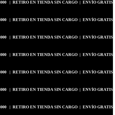
.000 | RETIRO EN TIENDA SIN CARGO | ENVÍO GRATIS
.000 | RETIRO EN TIENDA SIN CARGO | ENVÍO GRATIS
.000 | RETIRO EN TIENDA SIN CARGO | ENVÍO GRATIS
.000 | RETIRO EN TIENDA SIN CARGO | ENVÍO GRATIS
.000 | RETIRO EN TIENDA SIN CARGO | ENVÍO GRATIS
.000 | RETIRO EN TIENDA SIN CARGO | ENVÍO GRATIS
.000 | RETIRO EN TIENDA SIN CARGO | ENVÍO GRATIS