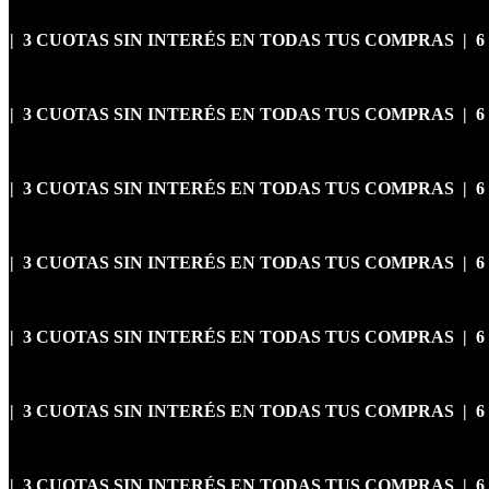
| 3 CUOTAS SIN INTERÉS EN TODAS TUS COMPRAS | 6
| 3 CUOTAS SIN INTERÉS EN TODAS TUS COMPRAS | 6
| 3 CUOTAS SIN INTERÉS EN TODAS TUS COMPRAS | 6
| 3 CUOTAS SIN INTERÉS EN TODAS TUS COMPRAS | 6
| 3 CUOTAS SIN INTERÉS EN TODAS TUS COMPRAS | 6
| 3 CUOTAS SIN INTERÉS EN TODAS TUS COMPRAS | 6
| 3 CUOTAS SIN INTERÉS EN TODAS TUS COMPRAS | 6