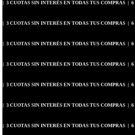
| 3 CUOTAS SIN INTERÉS EN TODAS TUS COMPRAS | 6
| 3 CUOTAS SIN INTERÉS EN TODAS TUS COMPRAS | 6
| 3 CUOTAS SIN INTERÉS EN TODAS TUS COMPRAS | 6
| 3 CUOTAS SIN INTERÉS EN TODAS TUS COMPRAS | 6
| 3 CUOTAS SIN INTERÉS EN TODAS TUS COMPRAS | 6
| 3 CUOTAS SIN INTERÉS EN TODAS TUS COMPRAS | 6
| 3 CUOTAS SIN INTERÉS EN TODAS TUS COMPRAS | 6