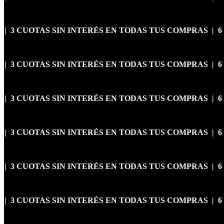
| 3 CUOTAS SIN INTERÉS EN TODAS TUS COMPRAS | 6
| 3 CUOTAS SIN INTERÉS EN TODAS TUS COMPRAS | 6
| 3 CUOTAS SIN INTERÉS EN TODAS TUS COMPRAS | 6
| 3 CUOTAS SIN INTERÉS EN TODAS TUS COMPRAS | 6
| 3 CUOTAS SIN INTERÉS EN TODAS TUS COMPRAS | 6
| 3 CUOTAS SIN INTERÉS EN TODAS TUS COMPRAS | 6