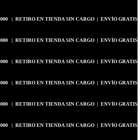
.000 | RETIRO EN TIENDA SIN CARGO | ENVÍO GRATIS
.000 | RETIRO EN TIENDA SIN CARGO | ENVÍO GRATIS
.000 | RETIRO EN TIENDA SIN CARGO | ENVÍO GRATIS
.000 | RETIRO EN TIENDA SIN CARGO | ENVÍO GRATIS
.000 | RETIRO EN TIENDA SIN CARGO | ENVÍO GRATIS
.000 | RETIRO EN TIENDA SIN CARGO | ENVÍO GRATIS