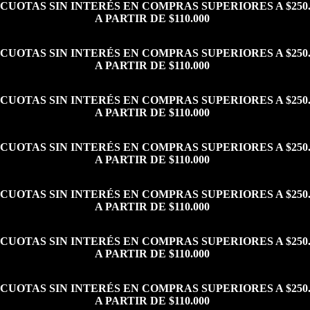
 CUOTAS SIN INTERÉS EN COMPRAS SUPERIORES A $250
A PARTIR DE $110.000
 CUOTAS SIN INTERÉS EN COMPRAS SUPERIORES A $250
A PARTIR DE $110.000
 CUOTAS SIN INTERÉS EN COMPRAS SUPERIORES A $250
A PARTIR DE $110.000
 CUOTAS SIN INTERÉS EN COMPRAS SUPERIORES A $250
A PARTIR DE $110.000
 CUOTAS SIN INTERÉS EN COMPRAS SUPERIORES A $250
A PARTIR DE $110.000
 CUOTAS SIN INTERÉS EN COMPRAS SUPERIORES A $250
A PARTIR DE $110.000
 CUOTAS SIN INTERÉS EN COMPRAS SUPERIORES A $250
A PARTIR DE $110.000