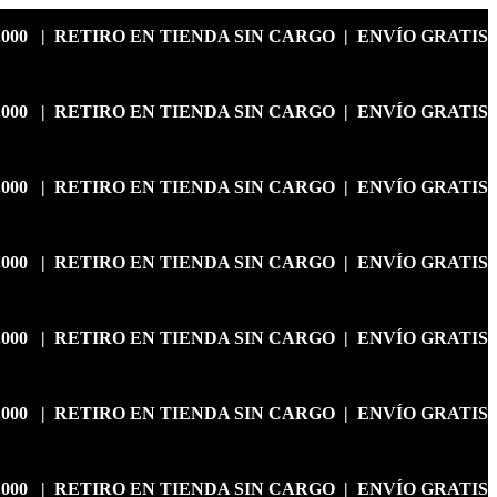
.000 | RETIRO EN TIENDA SIN CARGO | ENVÍO GRATIS
.000 | RETIRO EN TIENDA SIN CARGO | ENVÍO GRATIS
.000 | RETIRO EN TIENDA SIN CARGO | ENVÍO GRATIS
.000 | RETIRO EN TIENDA SIN CARGO | ENVÍO GRATIS
.000 | RETIRO EN TIENDA SIN CARGO | ENVÍO GRATIS
.000 | RETIRO EN TIENDA SIN CARGO | ENVÍO GRATIS
.000 | RETIRO EN TIENDA SIN CARGO | ENVÍO GRATIS