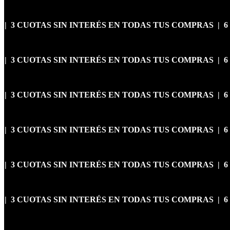
| 3 CUOTAS SIN INTERÉS EN TODAS TUS COMPRAS | 6
| 3 CUOTAS SIN INTERÉS EN TODAS TUS COMPRAS | 6
| 3 CUOTAS SIN INTERÉS EN TODAS TUS COMPRAS | 6
| 3 CUOTAS SIN INTERÉS EN TODAS TUS COMPRAS | 6
| 3 CUOTAS SIN INTERÉS EN TODAS TUS COMPRAS | 6
| 3 CUOTAS SIN INTERÉS EN TODAS TUS COMPRAS | 6