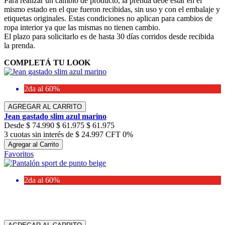
Para realizar un cambio de producto, la prenda debe estar en el
mismo estado en el que fueron recibidas, sin uso y con el embalaje y
etiquetas originales. Estas condiciones no aplican para cambios de
ropa interior ya que las mismas no tienen cambio.
El plazo para solicitarlo es de hasta 30 días corridos desde recibida
la prenda.
COMPLETÁ TU LOOK
2da al 60%
AGREGAR AL CARRITO
Jean gastado slim azul marino
Desde
$ 74.990
$ 61.975
$ 61.975
3 cuotas sin interés de
$ 24.997
CFT 0%
Agregar al Carrito
Favoritos
2da al 60%