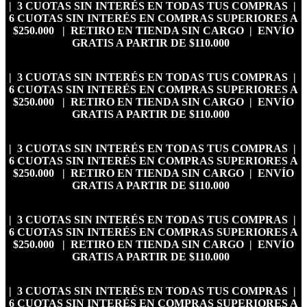
| 3 CUOTAS SIN INTERÉS EN TODAS TUS COMPRAS |
6 CUOTAS SIN INTERÉS EN COMPRAS SUPERIORES A
$250.000 | RETIRO EN TIENDA SIN CARGO | ENVÍO
GRATIS A PARTIR DE $110.000
| 3 CUOTAS SIN INTERÉS EN TODAS TUS COMPRAS |
6 CUOTAS SIN INTERÉS EN COMPRAS SUPERIORES A
$250.000 | RETIRO EN TIENDA SIN CARGO | ENVÍO
GRATIS A PARTIR DE $110.000
| 3 CUOTAS SIN INTERÉS EN TODAS TUS COMPRAS |
6 CUOTAS SIN INTERÉS EN COMPRAS SUPERIORES A
$250.000 | RETIRO EN TIENDA SIN CARGO | ENVÍO
GRATIS A PARTIR DE $110.000
| 3 CUOTAS SIN INTERÉS EN TODAS TUS COMPRAS |
6 CUOTAS SIN INTERÉS EN COMPRAS SUPERIORES A
$250.000 | RETIRO EN TIENDA SIN CARGO | ENVÍO
GRATIS A PARTIR DE $110.000
| 3 CUOTAS SIN INTERÉS EN TODAS TUS COMPRAS |
6 CUOTAS SIN INTERÉS EN COMPRAS SUPERIORES A