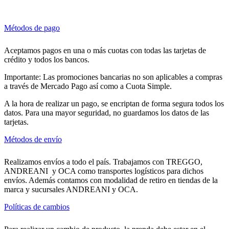
Métodos de pago
Aceptamos pagos en una o más cuotas con todas las tarjetas de
crédito y todos los bancos.
Importante: Las promociones bancarias no son aplicables a compras
a través de Mercado Pago así como a Cuota Simple.
A la hora de realizar un pago, se encriptan de forma segura todos los
datos. Para una mayor seguridad, no guardamos los datos de las
tarjetas.
Métodos de envío
Realizamos envíos a todo el país. Trabajamos con TREGGO,
ANDREANI y OCA como transportes logísticos para dichos
envíos. Además contamos con modalidad de retiro en tiendas de la
marca y sucursales ANDREANI y OCA.
Políticas de cambios