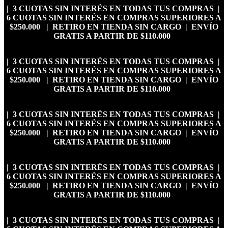
| 3 CUOTAS SIN INTERÉS EN TODAS TUS COMPRAS |
6 CUOTAS SIN INTERÉS EN COMPRAS SUPERIORES A
$250.000 | RETIRO EN TIENDA SIN CARGO | ENVÍO
GRATIS A PARTIR DE $110.000
| 3 CUOTAS SIN INTERÉS EN TODAS TUS COMPRAS |
6 CUOTAS SIN INTERÉS EN COMPRAS SUPERIORES A
$250.000 | RETIRO EN TIENDA SIN CARGO | ENVÍO
GRATIS A PARTIR DE $110.000
| 3 CUOTAS SIN INTERÉS EN TODAS TUS COMPRAS |
6 CUOTAS SIN INTERÉS EN COMPRAS SUPERIORES A
$250.000 | RETIRO EN TIENDA SIN CARGO | ENVÍO
GRATIS A PARTIR DE $110.000
| 3 CUOTAS SIN INTERÉS EN TODAS TUS COMPRAS |
6 CUOTAS SIN INTERÉS EN COMPRAS SUPERIORES A
$250.000 | RETIRO EN TIENDA SIN CARGO | ENVÍO
GRATIS A PARTIR DE $110.000
| 3 CUOTAS SIN INTERÉS EN TODAS TUS COMPRAS |