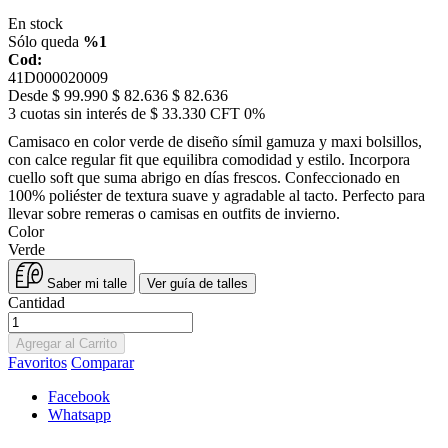
En stock
Sólo queda
%1
Cod:
41D000020009
Desde
$ 99.990
$ 82.636
$ 82.636
3 cuotas sin interés de
$ 33.330
CFT 0%
Camisaco en color verde de diseño símil gamuza y maxi bolsillos,
con calce regular fit que equilibra comodidad y estilo. Incorpora
cuello soft que suma abrigo en días frescos. Confeccionado en
100% poliéster de textura suave y agradable al tacto. Perfecto para
llevar sobre remeras o camisas en outfits de invierno.
Color
Verde
Saber mi talle
Ver guía de talles
Cantidad
Agregar al Carrito
Favoritos
Comparar
Facebook
Whatsapp