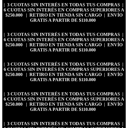
| 3 CUOTAS SIN INTERÉS EN TODAS TUS COMPRAS |
6 CUOTAS SIN INTERÉS EN COMPRAS SUPERIORES A
$250.000 | RETIRO EN TIENDA SIN CARGO | ENVÍO
GRATIS A PARTIR DE $110.000
| 3 CUOTAS SIN INTERÉS EN TODAS TUS COMPRAS |
6 CUOTAS SIN INTERÉS EN COMPRAS SUPERIORES A
$250.000 | RETIRO EN TIENDA SIN CARGO | ENVÍO
GRATIS A PARTIR DE $110.000
| 3 CUOTAS SIN INTERÉS EN TODAS TUS COMPRAS |
6 CUOTAS SIN INTERÉS EN COMPRAS SUPERIORES A
$250.000 | RETIRO EN TIENDA SIN CARGO | ENVÍO
GRATIS A PARTIR DE $110.000
| 3 CUOTAS SIN INTERÉS EN TODAS TUS COMPRAS |
6 CUOTAS SIN INTERÉS EN COMPRAS SUPERIORES A
$250.000 | RETIRO EN TIENDA SIN CARGO | ENVÍO
GRATIS A PARTIR DE $110.000
| 3 CUOTAS SIN INTERÉS EN TODAS TUS COMPRAS |