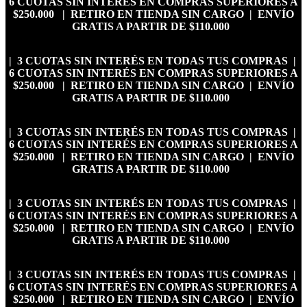
6 CUOTAS SIN INTERÉS EN COMPRAS SUPERIORES A
$250.000 | RETIRO EN TIENDA SIN CARGO | ENVÍO
GRATIS A PARTIR DE $110.000
| 3 CUOTAS SIN INTERÉS EN TODAS TUS COMPRAS |
6 CUOTAS SIN INTERÉS EN COMPRAS SUPERIORES A
$250.000 | RETIRO EN TIENDA SIN CARGO | ENVÍO
GRATIS A PARTIR DE $110.000
| 3 CUOTAS SIN INTERÉS EN TODAS TUS COMPRAS |
6 CUOTAS SIN INTERÉS EN COMPRAS SUPERIORES A
$250.000 | RETIRO EN TIENDA SIN CARGO | ENVÍO
GRATIS A PARTIR DE $110.000
| 3 CUOTAS SIN INTERÉS EN TODAS TUS COMPRAS |
6 CUOTAS SIN INTERÉS EN COMPRAS SUPERIORES A
$250.000 | RETIRO EN TIENDA SIN CARGO | ENVÍO
GRATIS A PARTIR DE $110.000
| 3 CUOTAS SIN INTERÉS EN TODAS TUS COMPRAS |
6 CUOTAS SIN INTERÉS EN COMPRAS SUPERIORES A
$250.000 | RETIRO EN TIENDA SIN CARGO | ENVÍO