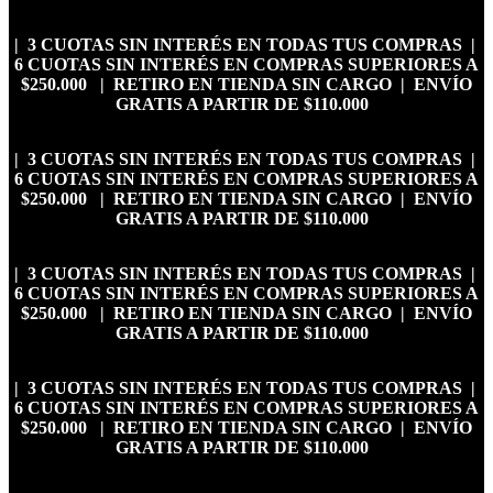
| 3 CUOTAS SIN INTERÉS EN TODAS TUS COMPRAS |
6 CUOTAS SIN INTERÉS EN COMPRAS SUPERIORES A
$250.000 | RETIRO EN TIENDA SIN CARGO | ENVÍO
GRATIS A PARTIR DE $110.000
| 3 CUOTAS SIN INTERÉS EN TODAS TUS COMPRAS |
6 CUOTAS SIN INTERÉS EN COMPRAS SUPERIORES A
$250.000 | RETIRO EN TIENDA SIN CARGO | ENVÍO
GRATIS A PARTIR DE $110.000
| 3 CUOTAS SIN INTERÉS EN TODAS TUS COMPRAS |
6 CUOTAS SIN INTERÉS EN COMPRAS SUPERIORES A
$250.000 | RETIRO EN TIENDA SIN CARGO | ENVÍO
GRATIS A PARTIR DE $110.000
| 3 CUOTAS SIN INTERÉS EN TODAS TUS COMPRAS |
6 CUOTAS SIN INTERÉS EN COMPRAS SUPERIORES A
$250.000 | RETIRO EN TIENDA SIN CARGO | ENVÍO
GRATIS A PARTIR DE $110.000