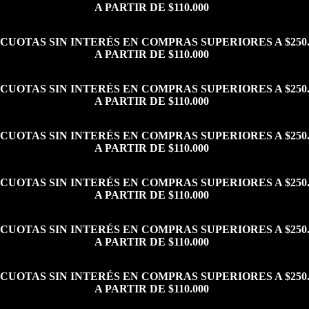
A PARTIR DE $110.000
 CUOTAS SIN INTERÉS EN COMPRAS SUPERIORES A $250
A PARTIR DE $110.000
 CUOTAS SIN INTERÉS EN COMPRAS SUPERIORES A $250
A PARTIR DE $110.000
 CUOTAS SIN INTERÉS EN COMPRAS SUPERIORES A $250
A PARTIR DE $110.000
 CUOTAS SIN INTERÉS EN COMPRAS SUPERIORES A $250
A PARTIR DE $110.000
 CUOTAS SIN INTERÉS EN COMPRAS SUPERIORES A $250
A PARTIR DE $110.000
 CUOTAS SIN INTERÉS EN COMPRAS SUPERIORES A $250
A PARTIR DE $110.000