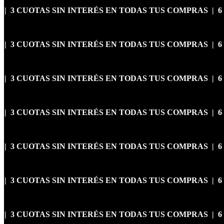
| 3 CUOTAS SIN INTERÉS EN TODAS TUS COMPRAS | 6
| 3 CUOTAS SIN INTERÉS EN TODAS TUS COMPRAS | 6
| 3 CUOTAS SIN INTERÉS EN TODAS TUS COMPRAS | 6
| 3 CUOTAS SIN INTERÉS EN TODAS TUS COMPRAS | 6
| 3 CUOTAS SIN INTERÉS EN TODAS TUS COMPRAS | 6
| 3 CUOTAS SIN INTERÉS EN TODAS TUS COMPRAS | 6
| 3 CUOTAS SIN INTERÉS EN TODAS TUS COMPRAS | 6