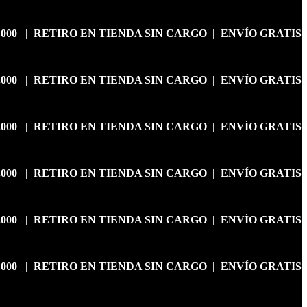
.000 | RETIRO EN TIENDA SIN CARGO | ENVÍO GRATIS
.000 | RETIRO EN TIENDA SIN CARGO | ENVÍO GRATIS
.000 | RETIRO EN TIENDA SIN CARGO | ENVÍO GRATIS
.000 | RETIRO EN TIENDA SIN CARGO | ENVÍO GRATIS
.000 | RETIRO EN TIENDA SIN CARGO | ENVÍO GRATIS
.000 | RETIRO EN TIENDA SIN CARGO | ENVÍO GRATIS