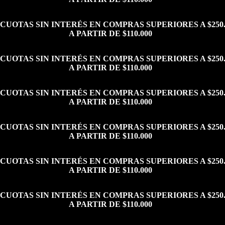
 CUOTAS SIN INTERÉS EN COMPRAS SUPERIORES A $250
A PARTIR DE $110.000
 CUOTAS SIN INTERÉS EN COMPRAS SUPERIORES A $250
A PARTIR DE $110.000
 CUOTAS SIN INTERÉS EN COMPRAS SUPERIORES A $250
A PARTIR DE $110.000
 CUOTAS SIN INTERÉS EN COMPRAS SUPERIORES A $250
A PARTIR DE $110.000
 CUOTAS SIN INTERÉS EN COMPRAS SUPERIORES A $250
A PARTIR DE $110.000
 CUOTAS SIN INTERÉS EN COMPRAS SUPERIORES A $250
A PARTIR DE $110.000