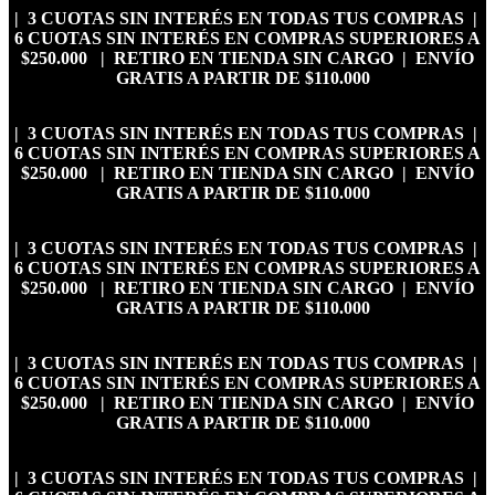
| 3 CUOTAS SIN INTERÉS EN TODAS TUS COMPRAS |
6 CUOTAS SIN INTERÉS EN COMPRAS SUPERIORES A
$250.000 | RETIRO EN TIENDA SIN CARGO | ENVÍO
GRATIS A PARTIR DE $110.000
| 3 CUOTAS SIN INTERÉS EN TODAS TUS COMPRAS |
6 CUOTAS SIN INTERÉS EN COMPRAS SUPERIORES A
$250.000 | RETIRO EN TIENDA SIN CARGO | ENVÍO
GRATIS A PARTIR DE $110.000
| 3 CUOTAS SIN INTERÉS EN TODAS TUS COMPRAS |
6 CUOTAS SIN INTERÉS EN COMPRAS SUPERIORES A
$250.000 | RETIRO EN TIENDA SIN CARGO | ENVÍO
GRATIS A PARTIR DE $110.000
| 3 CUOTAS SIN INTERÉS EN TODAS TUS COMPRAS |
6 CUOTAS SIN INTERÉS EN COMPRAS SUPERIORES A
$250.000 | RETIRO EN TIENDA SIN CARGO | ENVÍO
GRATIS A PARTIR DE $110.000
| 3 CUOTAS SIN INTERÉS EN TODAS TUS COMPRAS |