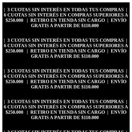
| 3 CUOTAS SIN INTERÉS EN TODAS TUS COMPRAS |
6 CUOTAS SIN INTERÉS EN COMPRAS SUPERIORES A
$250.000 | RETIRO EN TIENDA SIN CARGO | ENVÍO
GRATIS A PARTIR DE $110.000
| 3 CUOTAS SIN INTERÉS EN TODAS TUS COMPRAS |
6 CUOTAS SIN INTERÉS EN COMPRAS SUPERIORES A
$250.000 | RETIRO EN TIENDA SIN CARGO | ENVÍO
GRATIS A PARTIR DE $110.000
| 3 CUOTAS SIN INTERÉS EN TODAS TUS COMPRAS |
6 CUOTAS SIN INTERÉS EN COMPRAS SUPERIORES A
$250.000 | RETIRO EN TIENDA SIN CARGO | ENVÍO
GRATIS A PARTIR DE $110.000
| 3 CUOTAS SIN INTERÉS EN TODAS TUS COMPRAS |
6 CUOTAS SIN INTERÉS EN COMPRAS SUPERIORES A
$250.000 | RETIRO EN TIENDA SIN CARGO | ENVÍO
GRATIS A PARTIR DE $110.000