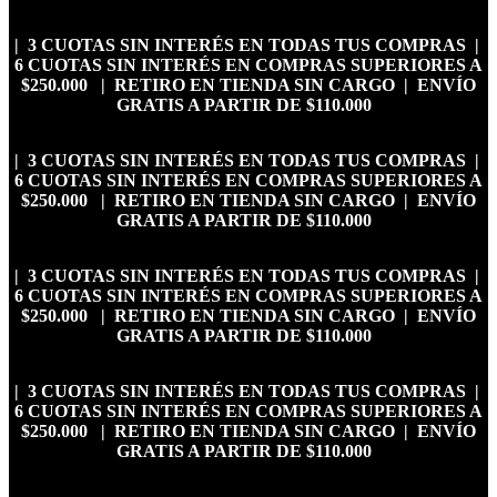
| 3 CUOTAS SIN INTERÉS EN TODAS TUS COMPRAS |
6 CUOTAS SIN INTERÉS EN COMPRAS SUPERIORES A
$250.000 | RETIRO EN TIENDA SIN CARGO | ENVÍO
GRATIS A PARTIR DE $110.000
| 3 CUOTAS SIN INTERÉS EN TODAS TUS COMPRAS |
6 CUOTAS SIN INTERÉS EN COMPRAS SUPERIORES A
$250.000 | RETIRO EN TIENDA SIN CARGO | ENVÍO
GRATIS A PARTIR DE $110.000
| 3 CUOTAS SIN INTERÉS EN TODAS TUS COMPRAS |
6 CUOTAS SIN INTERÉS EN COMPRAS SUPERIORES A
$250.000 | RETIRO EN TIENDA SIN CARGO | ENVÍO
GRATIS A PARTIR DE $110.000
| 3 CUOTAS SIN INTERÉS EN TODAS TUS COMPRAS |
6 CUOTAS SIN INTERÉS EN COMPRAS SUPERIORES A
$250.000 | RETIRO EN TIENDA SIN CARGO | ENVÍO
GRATIS A PARTIR DE $110.000