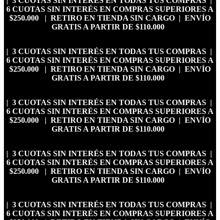
| 3 CUOTAS SIN INTERÉS EN TODAS TUS COMPRAS |
6 CUOTAS SIN INTERÉS EN COMPRAS SUPERIORES A
$250.000 | RETIRO EN TIENDA SIN CARGO | ENVÍO
GRATIS A PARTIR DE $110.000
| 3 CUOTAS SIN INTERÉS EN TODAS TUS COMPRAS |
6 CUOTAS SIN INTERÉS EN COMPRAS SUPERIORES A
$250.000 | RETIRO EN TIENDA SIN CARGO | ENVÍO
GRATIS A PARTIR DE $110.000
| 3 CUOTAS SIN INTERÉS EN TODAS TUS COMPRAS |
6 CUOTAS SIN INTERÉS EN COMPRAS SUPERIORES A
$250.000 | RETIRO EN TIENDA SIN CARGO | ENVÍO
GRATIS A PARTIR DE $110.000
| 3 CUOTAS SIN INTERÉS EN TODAS TUS COMPRAS |
6 CUOTAS SIN INTERÉS EN COMPRAS SUPERIORES A
$250.000 | RETIRO EN TIENDA SIN CARGO | ENVÍO
GRATIS A PARTIR DE $110.000
| 3 CUOTAS SIN INTERÉS EN TODAS TUS COMPRAS |
6 CUOTAS SIN INTERÉS EN COMPRAS SUPERIORES A