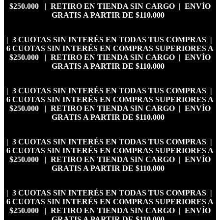
$250.000 | RETIRO EN TIENDA SIN CARGO | ENVÍO
GRATIS A PARTIR DE $110.000
| 3 CUOTAS SIN INTERÉS EN TODAS TUS COMPRAS |
6 CUOTAS SIN INTERÉS EN COMPRAS SUPERIORES A
$250.000 | RETIRO EN TIENDA SIN CARGO | ENVÍO
GRATIS A PARTIR DE $110.000
| 3 CUOTAS SIN INTERÉS EN TODAS TUS COMPRAS |
6 CUOTAS SIN INTERÉS EN COMPRAS SUPERIORES A
$250.000 | RETIRO EN TIENDA SIN CARGO | ENVÍO
GRATIS A PARTIR DE $110.000
| 3 CUOTAS SIN INTERÉS EN TODAS TUS COMPRAS |
6 CUOTAS SIN INTERÉS EN COMPRAS SUPERIORES A
$250.000 | RETIRO EN TIENDA SIN CARGO | ENVÍO
GRATIS A PARTIR DE $110.000
| 3 CUOTAS SIN INTERÉS EN TODAS TUS COMPRAS |
6 CUOTAS SIN INTERÉS EN COMPRAS SUPERIORES A
$250.000 | RETIRO EN TIENDA SIN CARGO | ENVÍO
GRATIS A PARTIR DE $110.000