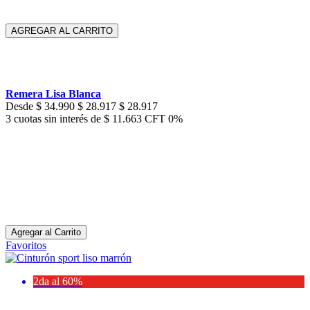
AGREGAR AL CARRITO
Azul Marino
Negro
Gris Melange
Remera Lisa Blanca
Desde
$ 34.990
$ 28.917
$ 28.917
3 cuotas sin interés de
$ 11.663
CFT 0%
Azul Marino
Negro
Gris Melange
Azul Marino
Negro
Gris Melange
Agregar al Carrito
Favoritos
2da al 60%