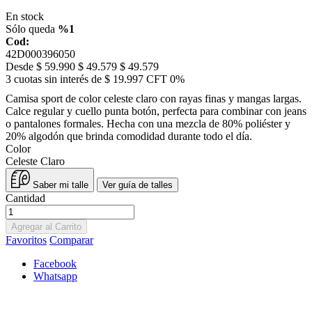
En stock
Sólo queda
%1
Cod:
42D000396050
Desde
$ 59.990
$ 49.579
$ 49.579
3 cuotas sin interés de
$ 19.997
CFT 0%
Camisa sport de color celeste claro con rayas finas y mangas largas.
Calce regular y cuello punta botón, perfecta para combinar con jeans
o pantalones formales. Hecha con una mezcla de 80% poliéster y
20% algodón que brinda comodidad durante todo el día.
Color
Celeste Claro
Saber mi talle
Ver guía de talles
Cantidad
Agregar al Carrito
Favoritos
Comparar
Facebook
Whatsapp