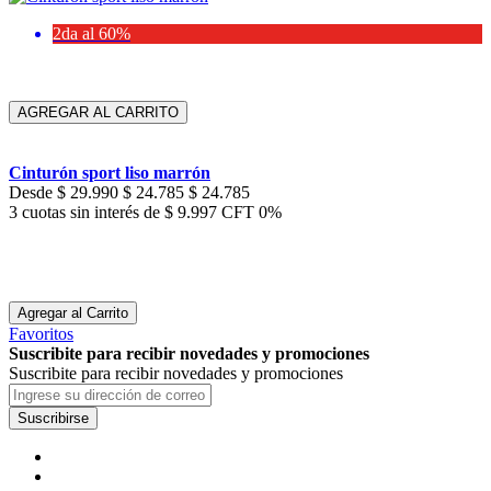
2da al 60%
AGREGAR AL CARRITO
Negro
Cinturón sport liso marrón
Desde
$ 29.990
$ 24.785
$ 24.785
3 cuotas sin interés de
$ 9.997
CFT 0%
Negro
Negro
Agregar al Carrito
Favoritos
Suscribite para recibir novedades y promociones
Suscribite para recibir novedades y promociones
Suscribirse