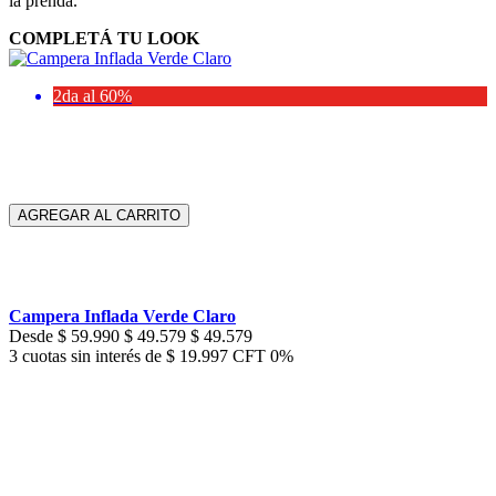
la prenda.
COMPLETÁ TU LOOK
2da al 60%
AGREGAR AL CARRITO
Marron Oscuro
Tiza
Cemento
Campera Inflada Verde Claro
Desde
$ 59.990
$ 49.579
$ 49.579
3 cuotas sin interés de
$ 19.997
CFT 0%
Marron Oscuro
Tiza
Cemento
Marron Oscuro
Tiza