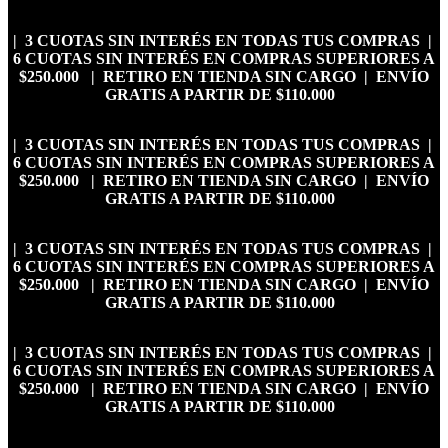
| 3 CUOTAS SIN INTERÉS EN TODAS TUS COMPRAS |
6 CUOTAS SIN INTERÉS EN COMPRAS SUPERIORES A
$250.000 | RETIRO EN TIENDA SIN CARGO | ENVÍO
GRATIS A PARTIR DE $110.000
| 3 CUOTAS SIN INTERÉS EN TODAS TUS COMPRAS |
6 CUOTAS SIN INTERÉS EN COMPRAS SUPERIORES A
$250.000 | RETIRO EN TIENDA SIN CARGO | ENVÍO
GRATIS A PARTIR DE $110.000
| 3 CUOTAS SIN INTERÉS EN TODAS TUS COMPRAS |
6 CUOTAS SIN INTERÉS EN COMPRAS SUPERIORES A
$250.000 | RETIRO EN TIENDA SIN CARGO | ENVÍO
GRATIS A PARTIR DE $110.000
| 3 CUOTAS SIN INTERÉS EN TODAS TUS COMPRAS |
6 CUOTAS SIN INTERÉS EN COMPRAS SUPERIORES A
$250.000 | RETIRO EN TIENDA SIN CARGO | ENVÍO
GRATIS A PARTIR DE $110.000