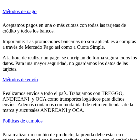
Métodos de pago
Aceptamos pagos en una o más cuotas con todas las tarjetas de
crédito y todos los bancos.
Importante: Las promociones bancarias no son aplicables a compras
a través de Mercado Pago así como a Cuota Simple.
A la hora de realizar un pago, se encriptan de forma segura todos los
datos. Para una mayor seguridad, no guardamos los datos de las
tarjetas.
Métodos de envío
Realizamos envíos a todo el país. Trabajamos con TREGGO,
ANDREANI y OCA como transportes logísticos para dichos
envíos. Además contamos con modalidad de retiro en tiendas de la
marca y sucursales ANDREANI y OCA.
Políticas de cambios
Para realizar un cambio de producto, la prenda debe estar en el