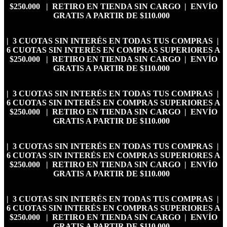
$250.000 | RETIRO EN TIENDA SIN CARGO | ENVÍO
GRATIS A PARTIR DE $110.000
| 3 CUOTAS SIN INTERÉS EN TODAS TUS COMPRAS |
6 CUOTAS SIN INTERÉS EN COMPRAS SUPERIORES A
$250.000 | RETIRO EN TIENDA SIN CARGO | ENVÍO
GRATIS A PARTIR DE $110.000
| 3 CUOTAS SIN INTERÉS EN TODAS TUS COMPRAS |
6 CUOTAS SIN INTERÉS EN COMPRAS SUPERIORES A
$250.000 | RETIRO EN TIENDA SIN CARGO | ENVÍO
GRATIS A PARTIR DE $110.000
| 3 CUOTAS SIN INTERÉS EN TODAS TUS COMPRAS |
6 CUOTAS SIN INTERÉS EN COMPRAS SUPERIORES A
$250.000 | RETIRO EN TIENDA SIN CARGO | ENVÍO
GRATIS A PARTIR DE $110.000
| 3 CUOTAS SIN INTERÉS EN TODAS TUS COMPRAS |
6 CUOTAS SIN INTERÉS EN COMPRAS SUPERIORES A
$250.000 | RETIRO EN TIENDA SIN CARGO | ENVÍO
GRATIS A PARTIR DE $110.000