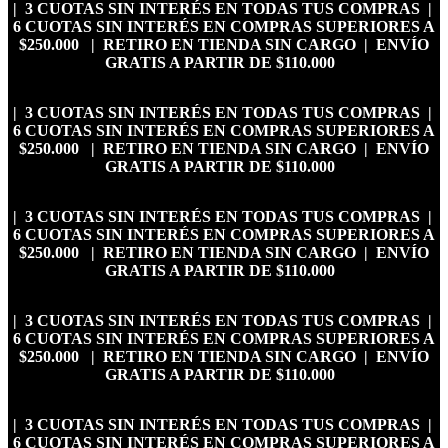
| 3 CUOTAS SIN INTERÉS EN TODAS TUS COMPRAS |
6 CUOTAS SIN INTERÉS EN COMPRAS SUPERIORES A
$250.000 | RETIRO EN TIENDA SIN CARGO | ENVÍO
GRATIS A PARTIR DE $110.000
| 3 CUOTAS SIN INTERÉS EN TODAS TUS COMPRAS |
6 CUOTAS SIN INTERÉS EN COMPRAS SUPERIORES A
$250.000 | RETIRO EN TIENDA SIN CARGO | ENVÍO
GRATIS A PARTIR DE $110.000
| 3 CUOTAS SIN INTERÉS EN TODAS TUS COMPRAS |
6 CUOTAS SIN INTERÉS EN COMPRAS SUPERIORES A
$250.000 | RETIRO EN TIENDA SIN CARGO | ENVÍO
GRATIS A PARTIR DE $110.000
| 3 CUOTAS SIN INTERÉS EN TODAS TUS COMPRAS |
6 CUOTAS SIN INTERÉS EN COMPRAS SUPERIORES A
$250.000 | RETIRO EN TIENDA SIN CARGO | ENVÍO
GRATIS A PARTIR DE $110.000
| 3 CUOTAS SIN INTERÉS EN TODAS TUS COMPRAS |
6 CUOTAS SIN INTERÉS EN COMPRAS SUPERIORES A