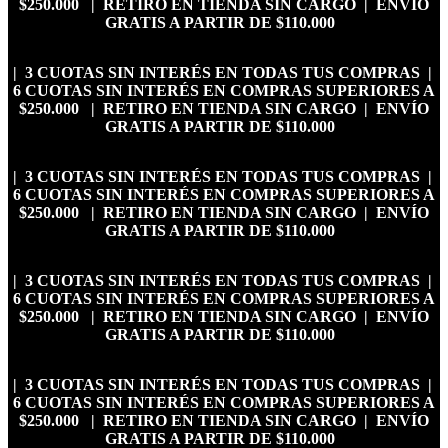
$250.000 | RETIRO EN TIENDA SIN CARGO | ENVÍO
GRATIS A PARTIR DE $110.000
| 3 CUOTAS SIN INTERÉS EN TODAS TUS COMPRAS |
6 CUOTAS SIN INTERÉS EN COMPRAS SUPERIORES A
$250.000 | RETIRO EN TIENDA SIN CARGO | ENVÍO
GRATIS A PARTIR DE $110.000
| 3 CUOTAS SIN INTERÉS EN TODAS TUS COMPRAS |
6 CUOTAS SIN INTERÉS EN COMPRAS SUPERIORES A
$250.000 | RETIRO EN TIENDA SIN CARGO | ENVÍO
GRATIS A PARTIR DE $110.000
| 3 CUOTAS SIN INTERÉS EN TODAS TUS COMPRAS |
6 CUOTAS SIN INTERÉS EN COMPRAS SUPERIORES A
$250.000 | RETIRO EN TIENDA SIN CARGO | ENVÍO
GRATIS A PARTIR DE $110.000
| 3 CUOTAS SIN INTERÉS EN TODAS TUS COMPRAS |
6 CUOTAS SIN INTERÉS EN COMPRAS SUPERIORES A
$250.000 | RETIRO EN TIENDA SIN CARGO | ENVÍO
GRATIS A PARTIR DE $110.000