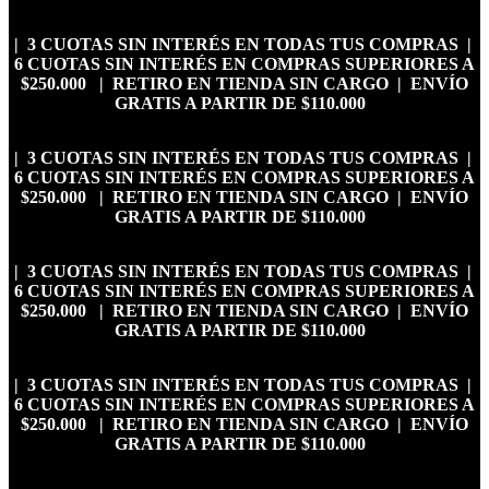
| 3 CUOTAS SIN INTERÉS EN TODAS TUS COMPRAS |
6 CUOTAS SIN INTERÉS EN COMPRAS SUPERIORES A
$250.000 | RETIRO EN TIENDA SIN CARGO | ENVÍO
GRATIS A PARTIR DE $110.000
| 3 CUOTAS SIN INTERÉS EN TODAS TUS COMPRAS |
6 CUOTAS SIN INTERÉS EN COMPRAS SUPERIORES A
$250.000 | RETIRO EN TIENDA SIN CARGO | ENVÍO
GRATIS A PARTIR DE $110.000
| 3 CUOTAS SIN INTERÉS EN TODAS TUS COMPRAS |
6 CUOTAS SIN INTERÉS EN COMPRAS SUPERIORES A
$250.000 | RETIRO EN TIENDA SIN CARGO | ENVÍO
GRATIS A PARTIR DE $110.000
| 3 CUOTAS SIN INTERÉS EN TODAS TUS COMPRAS |
6 CUOTAS SIN INTERÉS EN COMPRAS SUPERIORES A
$250.000 | RETIRO EN TIENDA SIN CARGO | ENVÍO
GRATIS A PARTIR DE $110.000