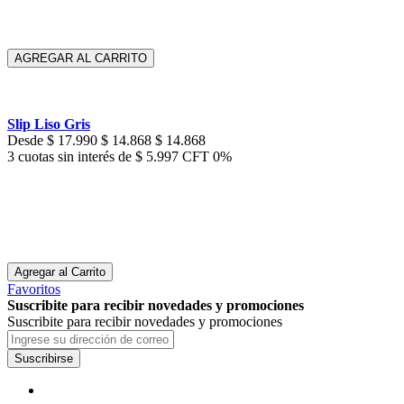
AGREGAR AL CARRITO
Azul Marino
Negro
Slip Liso Gris
Desde
$ 17.990
$ 14.868
$ 14.868
3 cuotas sin interés de
$ 5.997
CFT 0%
Azul Marino
Negro
Azul Marino
Negro
Agregar al Carrito
Favoritos
Suscribite para recibir novedades y promociones
Suscribite para recibir novedades y promociones
Suscribirse