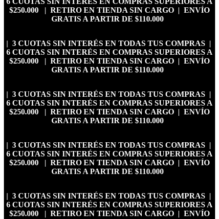
6 CUOTAS SIN INTERÉS EN COMPRAS SUPERIORES A
$250.000 | RETIRO EN TIENDA SIN CARGO | ENVÍO
GRATIS A PARTIR DE $110.000
| 3 CUOTAS SIN INTERÉS EN TODAS TUS COMPRAS |
6 CUOTAS SIN INTERÉS EN COMPRAS SUPERIORES A
$250.000 | RETIRO EN TIENDA SIN CARGO | ENVÍO
GRATIS A PARTIR DE $110.000
| 3 CUOTAS SIN INTERÉS EN TODAS TUS COMPRAS |
6 CUOTAS SIN INTERÉS EN COMPRAS SUPERIORES A
$250.000 | RETIRO EN TIENDA SIN CARGO | ENVÍO
GRATIS A PARTIR DE $110.000
| 3 CUOTAS SIN INTERÉS EN TODAS TUS COMPRAS |
6 CUOTAS SIN INTERÉS EN COMPRAS SUPERIORES A
$250.000 | RETIRO EN TIENDA SIN CARGO | ENVÍO
GRATIS A PARTIR DE $110.000
| 3 CUOTAS SIN INTERÉS EN TODAS TUS COMPRAS |
6 CUOTAS SIN INTERÉS EN COMPRAS SUPERIORES A
$250.000 | RETIRO EN TIENDA SIN CARGO | ENVÍO