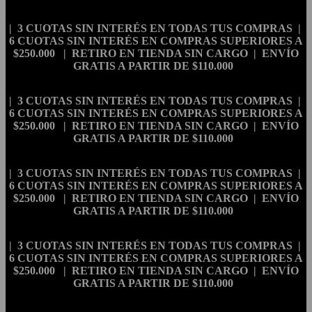
| 3 CUOTAS SIN INTERÉS EN TODAS TUS COMPRAS |
6 CUOTAS SIN INTERÉS EN COMPRAS SUPERIORES A
$250.000 | RETIRO EN TIENDA SIN CARGO | ENVÍO
GRATIS A PARTIR DE $110.000
| 3 CUOTAS SIN INTERÉS EN TODAS TUS COMPRAS |
6 CUOTAS SIN INTERÉS EN COMPRAS SUPERIORES A
$250.000 | RETIRO EN TIENDA SIN CARGO | ENVÍO
GRATIS A PARTIR DE $110.000
| 3 CUOTAS SIN INTERÉS EN TODAS TUS COMPRAS |
6 CUOTAS SIN INTERÉS EN COMPRAS SUPERIORES A
$250.000 | RETIRO EN TIENDA SIN CARGO | ENVÍO
GRATIS A PARTIR DE $110.000
| 3 CUOTAS SIN INTERÉS EN TODAS TUS COMPRAS |
6 CUOTAS SIN INTERÉS EN COMPRAS SUPERIORES A
$250.000 | RETIRO EN TIENDA SIN CARGO | ENVÍO
GRATIS A PARTIR DE $110.000