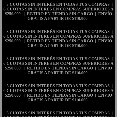
| 3 CUOTAS SIN INTERÉS EN TODAS TUS COMPRAS |
6 CUOTAS SIN INTERÉS EN COMPRAS SUPERIORES A
$250.000 | RETIRO EN TIENDA SIN CARGO | ENVÍO
GRATIS A PARTIR DE $110.000
| 3 CUOTAS SIN INTERÉS EN TODAS TUS COMPRAS |
6 CUOTAS SIN INTERÉS EN COMPRAS SUPERIORES A
$250.000 | RETIRO EN TIENDA SIN CARGO | ENVÍO
GRATIS A PARTIR DE $110.000
| 3 CUOTAS SIN INTERÉS EN TODAS TUS COMPRAS |
6 CUOTAS SIN INTERÉS EN COMPRAS SUPERIORES A
$250.000 | RETIRO EN TIENDA SIN CARGO | ENVÍO
GRATIS A PARTIR DE $110.000
| 3 CUOTAS SIN INTERÉS EN TODAS TUS COMPRAS |
6 CUOTAS SIN INTERÉS EN COMPRAS SUPERIORES A
$250.000 | RETIRO EN TIENDA SIN CARGO | ENVÍO
GRATIS A PARTIR DE $110.000
| 3 CUOTAS SIN INTERÉS EN TODAS TUS COMPRAS |