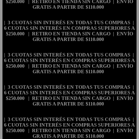
$250.000 | RETIRO EN TIENDA SIN CARGO | ENVÍO
GRATIS A PARTIR DE $110.000
| 3 CUOTAS SIN INTERÉS EN TODAS TUS COMPRAS |
6 CUOTAS SIN INTERÉS EN COMPRAS SUPERIORES A
$250.000 | RETIRO EN TIENDA SIN CARGO | ENVÍO
GRATIS A PARTIR DE $110.000
| 3 CUOTAS SIN INTERÉS EN TODAS TUS COMPRAS |
6 CUOTAS SIN INTERÉS EN COMPRAS SUPERIORES A
$250.000 | RETIRO EN TIENDA SIN CARGO | ENVÍO
GRATIS A PARTIR DE $110.000
| 3 CUOTAS SIN INTERÉS EN TODAS TUS COMPRAS |
6 CUOTAS SIN INTERÉS EN COMPRAS SUPERIORES A
$250.000 | RETIRO EN TIENDA SIN CARGO | ENVÍO
GRATIS A PARTIR DE $110.000
| 3 CUOTAS SIN INTERÉS EN TODAS TUS COMPRAS |
6 CUOTAS SIN INTERÉS EN COMPRAS SUPERIORES A
$250.000 | RETIRO EN TIENDA SIN CARGO | ENVÍO
GRATIS A PARTIR DE $110.000