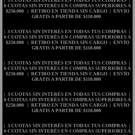
| 3 CUOTAS SIN INTERÉS EN TODAS TUS COMPRAS |
6 CUOTAS SIN INTERÉS EN COMPRAS SUPERIORES A
$250.000 | RETIRO EN TIENDA SIN CARGO | ENVÍO
GRATIS A PARTIR DE $110.000
| 3 CUOTAS SIN INTERÉS EN TODAS TUS COMPRAS |
6 CUOTAS SIN INTERÉS EN COMPRAS SUPERIORES A
$250.000 | RETIRO EN TIENDA SIN CARGO | ENVÍO
GRATIS A PARTIR DE $110.000
| 3 CUOTAS SIN INTERÉS EN TODAS TUS COMPRAS |
6 CUOTAS SIN INTERÉS EN COMPRAS SUPERIORES A
$250.000 | RETIRO EN TIENDA SIN CARGO | ENVÍO
GRATIS A PARTIR DE $110.000
| 3 CUOTAS SIN INTERÉS EN TODAS TUS COMPRAS |
6 CUOTAS SIN INTERÉS EN COMPRAS SUPERIORES A
$250.000 | RETIRO EN TIENDA SIN CARGO | ENVÍO
GRATIS A PARTIR DE $110.000
| 3 CUOTAS SIN INTERÉS EN TODAS TUS COMPRAS |
6 CUOTAS SIN INTERÉS EN COMPRAS SUPERIORES A