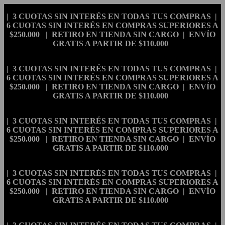
| 3 CUOTAS SIN INTERÉS EN TODAS TUS COMPRAS |
6 CUOTAS SIN INTERÉS EN COMPRAS SUPERIORES A
$250.000 | RETIRO EN TIENDA SIN CARGO | ENVÍO
GRATIS A PARTIR DE $110.000
| 3 CUOTAS SIN INTERÉS EN TODAS TUS COMPRAS |
6 CUOTAS SIN INTERÉS EN COMPRAS SUPERIORES A
$250.000 | RETIRO EN TIENDA SIN CARGO | ENVÍO
GRATIS A PARTIR DE $110.000
| 3 CUOTAS SIN INTERÉS EN TODAS TUS COMPRAS |
6 CUOTAS SIN INTERÉS EN COMPRAS SUPERIORES A
$250.000 | RETIRO EN TIENDA SIN CARGO | ENVÍO
GRATIS A PARTIR DE $110.000
| 3 CUOTAS SIN INTERÉS EN TODAS TUS COMPRAS |
6 CUOTAS SIN INTERÉS EN COMPRAS SUPERIORES A
$250.000 | RETIRO EN TIENDA SIN CARGO | ENVÍO
GRATIS A PARTIR DE $110.000