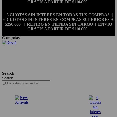
GRATIS A PARTIR DE $110.000
| 3 CUOTAS SIN INTERÉS EN TODAS TUS COMPRAS |
6 CUOTAS SIN INTERÉS EN COMPRAS SUPERIORES A
$250.000 | RETIRO EN TIENDA SIN CARGO | ENVÍO
GRATIS A PARTIR DE $110.000
Categorías
Search
Search