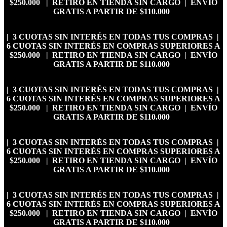
$250.000 | RETIRO EN TIENDA SIN CARGO | ENVÍO
GRATIS A PARTIR DE $110.000
| 3 CUOTAS SIN INTERÉS EN TODAS TUS COMPRAS |
6 CUOTAS SIN INTERÉS EN COMPRAS SUPERIORES A
$250.000 | RETIRO EN TIENDA SIN CARGO | ENVÍO
GRATIS A PARTIR DE $110.000
| 3 CUOTAS SIN INTERÉS EN TODAS TUS COMPRAS |
6 CUOTAS SIN INTERÉS EN COMPRAS SUPERIORES A
$250.000 | RETIRO EN TIENDA SIN CARGO | ENVÍO
GRATIS A PARTIR DE $110.000
| 3 CUOTAS SIN INTERÉS EN TODAS TUS COMPRAS |
6 CUOTAS SIN INTERÉS EN COMPRAS SUPERIORES A
$250.000 | RETIRO EN TIENDA SIN CARGO | ENVÍO
GRATIS A PARTIR DE $110.000
| 3 CUOTAS SIN INTERÉS EN TODAS TUS COMPRAS |
6 CUOTAS SIN INTERÉS EN COMPRAS SUPERIORES A
$250.000 | RETIRO EN TIENDA SIN CARGO | ENVÍO
GRATIS A PARTIR DE $110.000