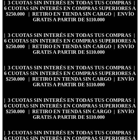
| 3 CUOTAS SIN INTERÉS EN TODAS TUS COMPRAS |
6 CUOTAS SIN INTERÉS EN COMPRAS SUPERIORES A
$250.000 | RETIRO EN TIENDA SIN CARGO | ENVÍO
GRATIS A PARTIR DE $110.000
| 3 CUOTAS SIN INTERÉS EN TODAS TUS COMPRAS |
6 CUOTAS SIN INTERÉS EN COMPRAS SUPERIORES A
$250.000 | RETIRO EN TIENDA SIN CARGO | ENVÍO
GRATIS A PARTIR DE $110.000
| 3 CUOTAS SIN INTERÉS EN TODAS TUS COMPRAS |
6 CUOTAS SIN INTERÉS EN COMPRAS SUPERIORES A
$250.000 | RETIRO EN TIENDA SIN CARGO | ENVÍO
GRATIS A PARTIR DE $110.000
| 3 CUOTAS SIN INTERÉS EN TODAS TUS COMPRAS |
6 CUOTAS SIN INTERÉS EN COMPRAS SUPERIORES A
$250.000 | RETIRO EN TIENDA SIN CARGO | ENVÍO
GRATIS A PARTIR DE $110.000
| 3 CUOTAS SIN INTERÉS EN TODAS TUS COMPRAS |
6 CUOTAS SIN INTERÉS EN COMPRAS SUPERIORES A