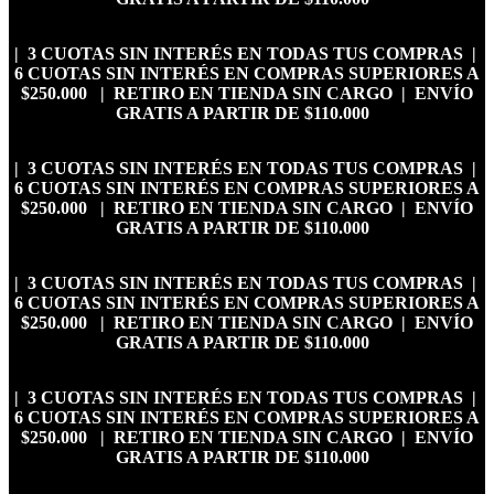
| 3 CUOTAS SIN INTERÉS EN TODAS TUS COMPRAS |
6 CUOTAS SIN INTERÉS EN COMPRAS SUPERIORES A
$250.000 | RETIRO EN TIENDA SIN CARGO | ENVÍO
GRATIS A PARTIR DE $110.000
| 3 CUOTAS SIN INTERÉS EN TODAS TUS COMPRAS |
6 CUOTAS SIN INTERÉS EN COMPRAS SUPERIORES A
$250.000 | RETIRO EN TIENDA SIN CARGO | ENVÍO
GRATIS A PARTIR DE $110.000
| 3 CUOTAS SIN INTERÉS EN TODAS TUS COMPRAS |
6 CUOTAS SIN INTERÉS EN COMPRAS SUPERIORES A
$250.000 | RETIRO EN TIENDA SIN CARGO | ENVÍO
GRATIS A PARTIR DE $110.000
| 3 CUOTAS SIN INTERÉS EN TODAS TUS COMPRAS |
6 CUOTAS SIN INTERÉS EN COMPRAS SUPERIORES A
$250.000 | RETIRO EN TIENDA SIN CARGO | ENVÍO
GRATIS A PARTIR DE $110.000