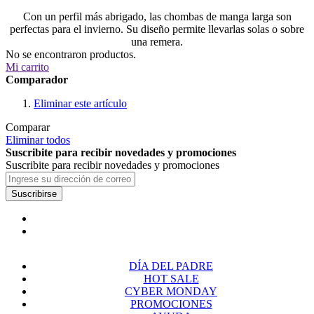
Con un perfil más abrigado, las chombas de manga larga son
perfectas para el invierno. Su diseño permite llevarlas solas o sobre
una remera.
No se encontraron productos.
Mi carrito
Comparador
Eliminar este artículo
Comparar
Eliminar todos
Suscribite para recibir novedades y promociones
Suscribite para recibir novedades y promociones
Suscribirse
DÍA DEL PADRE
HOT SALE
CYBER MONDAY
PROMOCIONES