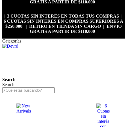
GRATIS A PARTIR DE $110.000
| 3 CUOTAS SIN INTERÉS EN TODAS TUS COMPRAS |
6 CUOTAS SIN INTERÉS EN COMPRAS SUPERIORES A
$250.000 | RETIRO EN TIENDA SIN CARGO | ENVÍO
GRATIS A PARTIR DE $110.000
Categorías
Search
Search