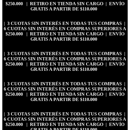
$250.000 | RETIRO EN TIENDA SIN CARGO | ENVÍO
GRATIS A PARTIR DE $110.000
| 3 CUOTAS SIN INTERÉS EN TODAS TUS COMPRAS |
6 CUOTAS SIN INTERÉS EN COMPRAS SUPERIORES A
$250.000 | RETIRO EN TIENDA SIN CARGO | ENVÍO
GRATIS A PARTIR DE $110.000
| 3 CUOTAS SIN INTERÉS EN TODAS TUS COMPRAS |
6 CUOTAS SIN INTERÉS EN COMPRAS SUPERIORES A
$250.000 | RETIRO EN TIENDA SIN CARGO | ENVÍO
GRATIS A PARTIR DE $110.000
| 3 CUOTAS SIN INTERÉS EN TODAS TUS COMPRAS |
6 CUOTAS SIN INTERÉS EN COMPRAS SUPERIORES A
$250.000 | RETIRO EN TIENDA SIN CARGO | ENVÍO
GRATIS A PARTIR DE $110.000
| 3 CUOTAS SIN INTERÉS EN TODAS TUS COMPRAS |
6 CUOTAS SIN INTERÉS EN COMPRAS SUPERIORES A
$250.000 | RETIRO EN TIENDA SIN CARGO | ENVÍO
GRATIS A PARTIR DE $110.000