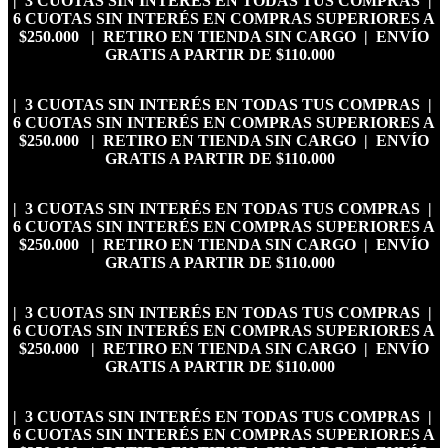
| 3 CUOTAS SIN INTERÉS EN TODAS TUS COMPRAS |
6 CUOTAS SIN INTERÉS EN COMPRAS SUPERIORES A
$250.000 | RETIRO EN TIENDA SIN CARGO | ENVÍO
GRATIS A PARTIR DE $110.000
| 3 CUOTAS SIN INTERÉS EN TODAS TUS COMPRAS |
6 CUOTAS SIN INTERÉS EN COMPRAS SUPERIORES A
$250.000 | RETIRO EN TIENDA SIN CARGO | ENVÍO
GRATIS A PARTIR DE $110.000
| 3 CUOTAS SIN INTERÉS EN TODAS TUS COMPRAS |
6 CUOTAS SIN INTERÉS EN COMPRAS SUPERIORES A
$250.000 | RETIRO EN TIENDA SIN CARGO | ENVÍO
GRATIS A PARTIR DE $110.000
| 3 CUOTAS SIN INTERÉS EN TODAS TUS COMPRAS |
6 CUOTAS SIN INTERÉS EN COMPRAS SUPERIORES A
$250.000 | RETIRO EN TIENDA SIN CARGO | ENVÍO
GRATIS A PARTIR DE $110.000
| 3 CUOTAS SIN INTERÉS EN TODAS TUS COMPRAS |
6 CUOTAS SIN INTERÉS EN COMPRAS SUPERIORES A