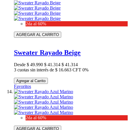
2da al 60%
AGREGAR AL CARRITO
Sweater Rayado Beige
Desde
$ 49.990
$ 41.314
$ 41.314
3 cuotas sin interés de
$ 16.663
CFT 0%
Agregar al Carrito
Favoritos
2da al 60%
AGREGAR AL CARRITO