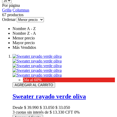
Por página
Grilla
Columnas
67 productos
Ordenar
Nombre A - Z
Nombre Z - A
Menor precio
Mayor precio
Más Vendidos
2da al 60%
AGREGAR AL CARRITO
Sweater rayado verde oliva
Desde
$ 39.990
$ 33.050
$ 33.050
3 cuotas sin interés de
$ 13.330
CFT 0%