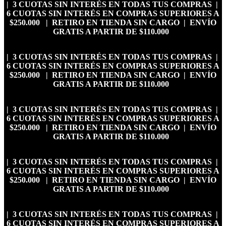
| 3 CUOTAS SIN INTERÉS EN TODAS TUS COMPRAS |
6 CUOTAS SIN INTERÉS EN COMPRAS SUPERIORES A
$250.000 | RETIRO EN TIENDA SIN CARGO | ENVÍO
GRATIS A PARTIR DE $110.000
| 3 CUOTAS SIN INTERÉS EN TODAS TUS COMPRAS |
6 CUOTAS SIN INTERÉS EN COMPRAS SUPERIORES A
$250.000 | RETIRO EN TIENDA SIN CARGO | ENVÍO
GRATIS A PARTIR DE $110.000
| 3 CUOTAS SIN INTERÉS EN TODAS TUS COMPRAS |
6 CUOTAS SIN INTERÉS EN COMPRAS SUPERIORES A
$250.000 | RETIRO EN TIENDA SIN CARGO | ENVÍO
GRATIS A PARTIR DE $110.000
| 3 CUOTAS SIN INTERÉS EN TODAS TUS COMPRAS |
6 CUOTAS SIN INTERÉS EN COMPRAS SUPERIORES A
$250.000 | RETIRO EN TIENDA SIN CARGO | ENVÍO
GRATIS A PARTIR DE $110.000
| 3 CUOTAS SIN INTERÉS EN TODAS TUS COMPRAS |
6 CUOTAS SIN INTERÉS EN COMPRAS SUPERIORES A