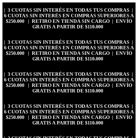
| 3 CUOTAS SIN INTERÉS EN TODAS TUS COMPRAS |
6 CUOTAS SIN INTERÉS EN COMPRAS SUPERIORES A
$250.000 | RETIRO EN TIENDA SIN CARGO | ENVÍO
GRATIS A PARTIR DE $110.000
| 3 CUOTAS SIN INTERÉS EN TODAS TUS COMPRAS |
6 CUOTAS SIN INTERÉS EN COMPRAS SUPERIORES A
$250.000 | RETIRO EN TIENDA SIN CARGO | ENVÍO
GRATIS A PARTIR DE $110.000
| 3 CUOTAS SIN INTERÉS EN TODAS TUS COMPRAS |
6 CUOTAS SIN INTERÉS EN COMPRAS SUPERIORES A
$250.000 | RETIRO EN TIENDA SIN CARGO | ENVÍO
GRATIS A PARTIR DE $110.000
| 3 CUOTAS SIN INTERÉS EN TODAS TUS COMPRAS |
6 CUOTAS SIN INTERÉS EN COMPRAS SUPERIORES A
$250.000 | RETIRO EN TIENDA SIN CARGO | ENVÍO
GRATIS A PARTIR DE $110.000