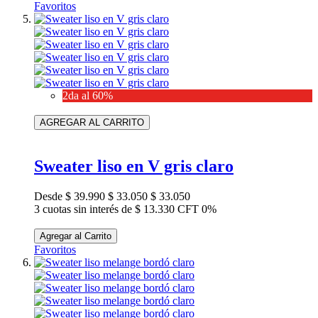
Favoritos
2da al 60%
AGREGAR AL CARRITO
Sweater liso en V gris claro
Desde
$ 39.990
$ 33.050
$ 33.050
3 cuotas sin interés de
$ 13.330
CFT 0%
Agregar al Carrito
Favoritos