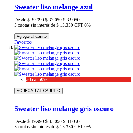
Sweater liso melange azul
Desde
$ 39.990
$ 33.050
$ 33.050
3 cuotas sin interés de
$ 13.330
CFT 0%
Agregar al Carrito
Favoritos
2da al 60%
AGREGAR AL CARRITO
Sweater liso melange gris oscuro
Desde
$ 39.990
$ 33.050
$ 33.050
3 cuotas sin interés de
$ 13.330
CFT 0%