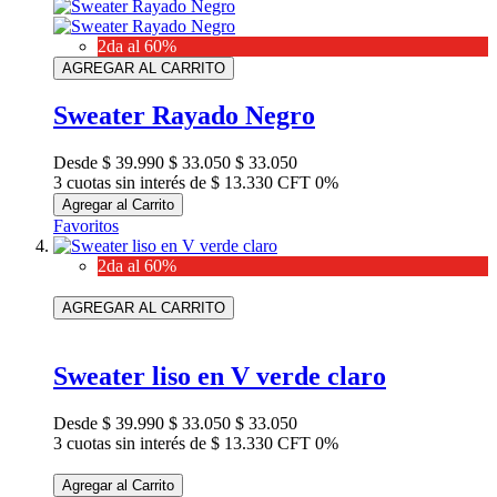
2da al 60%
AGREGAR AL CARRITO
Sweater Rayado Negro
Desde
$ 39.990
$ 33.050
$ 33.050
3 cuotas sin interés de
$ 13.330
CFT 0%
Agregar al Carrito
Favoritos
2da al 60%
AGREGAR AL CARRITO
Sweater liso en V verde claro
Desde
$ 39.990
$ 33.050
$ 33.050
3 cuotas sin interés de
$ 13.330
CFT 0%
Agregar al Carrito