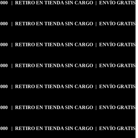
.000 | RETIRO EN TIENDA SIN CARGO | ENVÍO GRATIS
.000 | RETIRO EN TIENDA SIN CARGO | ENVÍO GRATIS
.000 | RETIRO EN TIENDA SIN CARGO | ENVÍO GRATIS
.000 | RETIRO EN TIENDA SIN CARGO | ENVÍO GRATIS
.000 | RETIRO EN TIENDA SIN CARGO | ENVÍO GRATIS
.000 | RETIRO EN TIENDA SIN CARGO | ENVÍO GRATIS
.000 | RETIRO EN TIENDA SIN CARGO | ENVÍO GRATIS