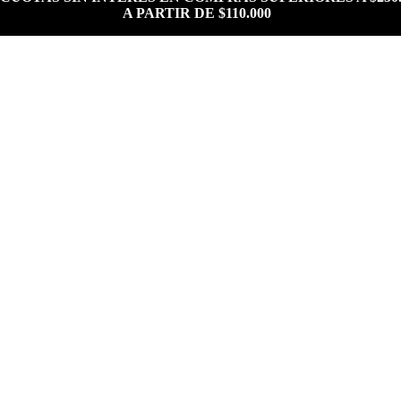
A PARTIR DE $110.000