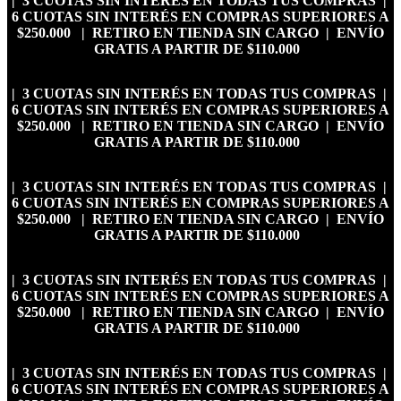
| 3 CUOTAS SIN INTERÉS EN TODAS TUS COMPRAS |
6 CUOTAS SIN INTERÉS EN COMPRAS SUPERIORES A
$250.000 | RETIRO EN TIENDA SIN CARGO | ENVÍO
GRATIS A PARTIR DE $110.000
| 3 CUOTAS SIN INTERÉS EN TODAS TUS COMPRAS |
6 CUOTAS SIN INTERÉS EN COMPRAS SUPERIORES A
$250.000 | RETIRO EN TIENDA SIN CARGO | ENVÍO
GRATIS A PARTIR DE $110.000
| 3 CUOTAS SIN INTERÉS EN TODAS TUS COMPRAS |
6 CUOTAS SIN INTERÉS EN COMPRAS SUPERIORES A
$250.000 | RETIRO EN TIENDA SIN CARGO | ENVÍO
GRATIS A PARTIR DE $110.000
| 3 CUOTAS SIN INTERÉS EN TODAS TUS COMPRAS |
6 CUOTAS SIN INTERÉS EN COMPRAS SUPERIORES A
$250.000 | RETIRO EN TIENDA SIN CARGO | ENVÍO
GRATIS A PARTIR DE $110.000
| 3 CUOTAS SIN INTERÉS EN TODAS TUS COMPRAS |
6 CUOTAS SIN INTERÉS EN COMPRAS SUPERIORES A