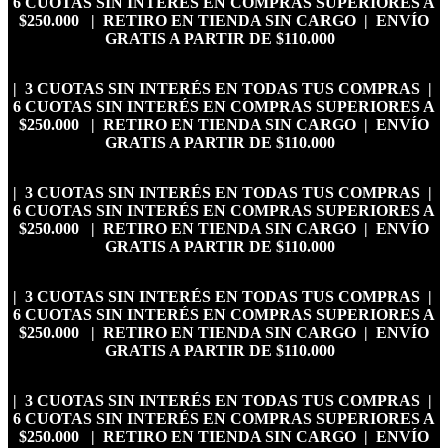
6 CUOTAS SIN INTERÉS EN COMPRAS SUPERIORES A
$250.000 | RETIRO EN TIENDA SIN CARGO | ENVÍO
GRATIS A PARTIR DE $110.000
| 3 CUOTAS SIN INTERÉS EN TODAS TUS COMPRAS |
6 CUOTAS SIN INTERÉS EN COMPRAS SUPERIORES A
$250.000 | RETIRO EN TIENDA SIN CARGO | ENVÍO
GRATIS A PARTIR DE $110.000
| 3 CUOTAS SIN INTERÉS EN TODAS TUS COMPRAS |
6 CUOTAS SIN INTERÉS EN COMPRAS SUPERIORES A
$250.000 | RETIRO EN TIENDA SIN CARGO | ENVÍO
GRATIS A PARTIR DE $110.000
| 3 CUOTAS SIN INTERÉS EN TODAS TUS COMPRAS |
6 CUOTAS SIN INTERÉS EN COMPRAS SUPERIORES A
$250.000 | RETIRO EN TIENDA SIN CARGO | ENVÍO
GRATIS A PARTIR DE $110.000
| 3 CUOTAS SIN INTERÉS EN TODAS TUS COMPRAS |
6 CUOTAS SIN INTERÉS EN COMPRAS SUPERIORES A
$250.000 | RETIRO EN TIENDA SIN CARGO | ENVÍO