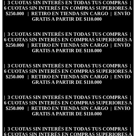
| 3 CUOTAS SIN INTERÉS EN TODAS TUS COMPRAS |
6 CUOTAS SIN INTERÉS EN COMPRAS SUPERIORES A
$250.000 | RETIRO EN TIENDA SIN CARGO | ENVÍO
GRATIS A PARTIR DE $110.000
| 3 CUOTAS SIN INTERÉS EN TODAS TUS COMPRAS |
6 CUOTAS SIN INTERÉS EN COMPRAS SUPERIORES A
$250.000 | RETIRO EN TIENDA SIN CARGO | ENVÍO
GRATIS A PARTIR DE $110.000
| 3 CUOTAS SIN INTERÉS EN TODAS TUS COMPRAS |
6 CUOTAS SIN INTERÉS EN COMPRAS SUPERIORES A
$250.000 | RETIRO EN TIENDA SIN CARGO | ENVÍO
GRATIS A PARTIR DE $110.000
| 3 CUOTAS SIN INTERÉS EN TODAS TUS COMPRAS |
6 CUOTAS SIN INTERÉS EN COMPRAS SUPERIORES A
$250.000 | RETIRO EN TIENDA SIN CARGO | ENVÍO
GRATIS A PARTIR DE $110.000
| 3 CUOTAS SIN INTERÉS EN TODAS TUS COMPRAS |
6 CUOTAS SIN INTERÉS EN COMPRAS SUPERIORES A