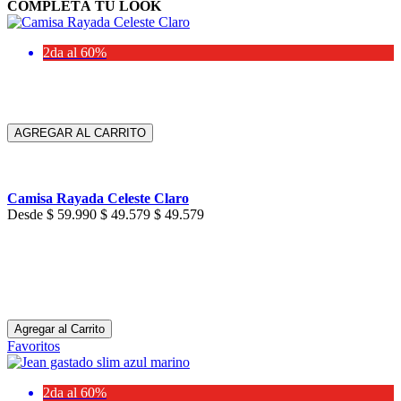
COMPLETÁ TU LOOK
2da al 60%
AGREGAR AL CARRITO
Azul Marino
Gris Claro
Camisa Rayada Celeste Claro
Desde
$ 59.990
$ 49.579
$ 49.579
Azul Marino
Gris Claro
Azul Marino
Gris Claro
Agregar al Carrito
Favoritos
2da al 60%