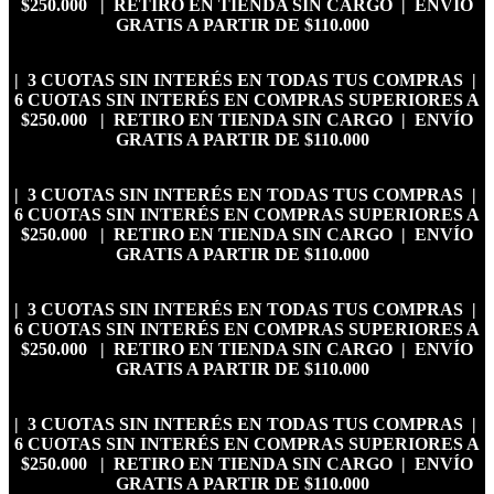
$250.000 | RETIRO EN TIENDA SIN CARGO | ENVÍO
GRATIS A PARTIR DE $110.000
| 3 CUOTAS SIN INTERÉS EN TODAS TUS COMPRAS |
6 CUOTAS SIN INTERÉS EN COMPRAS SUPERIORES A
$250.000 | RETIRO EN TIENDA SIN CARGO | ENVÍO
GRATIS A PARTIR DE $110.000
| 3 CUOTAS SIN INTERÉS EN TODAS TUS COMPRAS |
6 CUOTAS SIN INTERÉS EN COMPRAS SUPERIORES A
$250.000 | RETIRO EN TIENDA SIN CARGO | ENVÍO
GRATIS A PARTIR DE $110.000
| 3 CUOTAS SIN INTERÉS EN TODAS TUS COMPRAS |
6 CUOTAS SIN INTERÉS EN COMPRAS SUPERIORES A
$250.000 | RETIRO EN TIENDA SIN CARGO | ENVÍO
GRATIS A PARTIR DE $110.000
| 3 CUOTAS SIN INTERÉS EN TODAS TUS COMPRAS |
6 CUOTAS SIN INTERÉS EN COMPRAS SUPERIORES A
$250.000 | RETIRO EN TIENDA SIN CARGO | ENVÍO
GRATIS A PARTIR DE $110.000