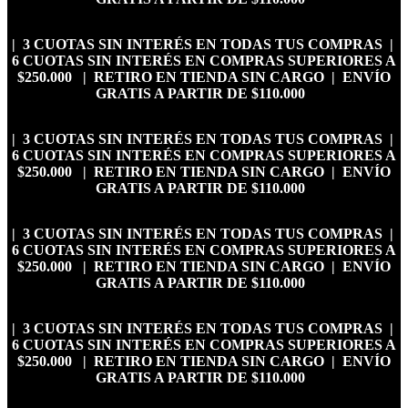
| 3 CUOTAS SIN INTERÉS EN TODAS TUS COMPRAS |
6 CUOTAS SIN INTERÉS EN COMPRAS SUPERIORES A
$250.000 | RETIRO EN TIENDA SIN CARGO | ENVÍO
GRATIS A PARTIR DE $110.000
| 3 CUOTAS SIN INTERÉS EN TODAS TUS COMPRAS |
6 CUOTAS SIN INTERÉS EN COMPRAS SUPERIORES A
$250.000 | RETIRO EN TIENDA SIN CARGO | ENVÍO
GRATIS A PARTIR DE $110.000
| 3 CUOTAS SIN INTERÉS EN TODAS TUS COMPRAS |
6 CUOTAS SIN INTERÉS EN COMPRAS SUPERIORES A
$250.000 | RETIRO EN TIENDA SIN CARGO | ENVÍO
GRATIS A PARTIR DE $110.000
| 3 CUOTAS SIN INTERÉS EN TODAS TUS COMPRAS |
6 CUOTAS SIN INTERÉS EN COMPRAS SUPERIORES A
$250.000 | RETIRO EN TIENDA SIN CARGO | ENVÍO
GRATIS A PARTIR DE $110.000