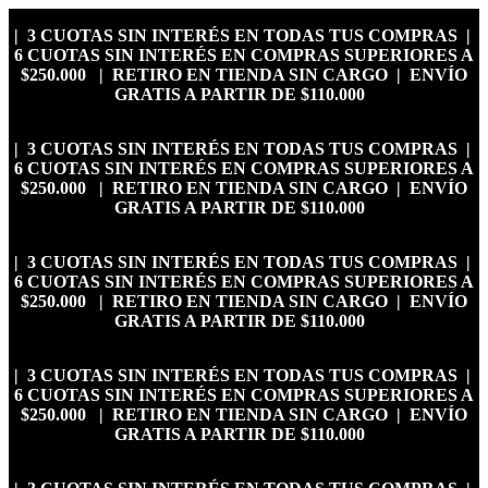
| 3 CUOTAS SIN INTERÉS EN TODAS TUS COMPRAS |
6 CUOTAS SIN INTERÉS EN COMPRAS SUPERIORES A
$250.000 | RETIRO EN TIENDA SIN CARGO | ENVÍO
GRATIS A PARTIR DE $110.000
| 3 CUOTAS SIN INTERÉS EN TODAS TUS COMPRAS |
6 CUOTAS SIN INTERÉS EN COMPRAS SUPERIORES A
$250.000 | RETIRO EN TIENDA SIN CARGO | ENVÍO
GRATIS A PARTIR DE $110.000
| 3 CUOTAS SIN INTERÉS EN TODAS TUS COMPRAS |
6 CUOTAS SIN INTERÉS EN COMPRAS SUPERIORES A
$250.000 | RETIRO EN TIENDA SIN CARGO | ENVÍO
GRATIS A PARTIR DE $110.000
| 3 CUOTAS SIN INTERÉS EN TODAS TUS COMPRAS |
6 CUOTAS SIN INTERÉS EN COMPRAS SUPERIORES A
$250.000 | RETIRO EN TIENDA SIN CARGO | ENVÍO
GRATIS A PARTIR DE $110.000