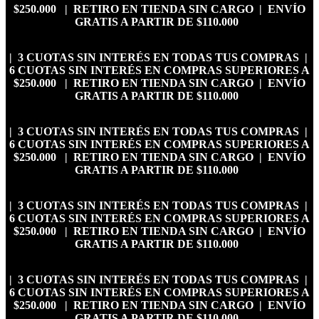
$250.000 | RETIRO EN TIENDA SIN CARGO | ENVÍO
GRATIS A PARTIR DE $110.000
| 3 CUOTAS SIN INTERÉS EN TODAS TUS COMPRAS |
6 CUOTAS SIN INTERÉS EN COMPRAS SUPERIORES A
$250.000 | RETIRO EN TIENDA SIN CARGO | ENVÍO
GRATIS A PARTIR DE $110.000
| 3 CUOTAS SIN INTERÉS EN TODAS TUS COMPRAS |
6 CUOTAS SIN INTERÉS EN COMPRAS SUPERIORES A
$250.000 | RETIRO EN TIENDA SIN CARGO | ENVÍO
GRATIS A PARTIR DE $110.000
| 3 CUOTAS SIN INTERÉS EN TODAS TUS COMPRAS |
6 CUOTAS SIN INTERÉS EN COMPRAS SUPERIORES A
$250.000 | RETIRO EN TIENDA SIN CARGO | ENVÍO
GRATIS A PARTIR DE $110.000
| 3 CUOTAS SIN INTERÉS EN TODAS TUS COMPRAS |
6 CUOTAS SIN INTERÉS EN COMPRAS SUPERIORES A
$250.000 | RETIRO EN TIENDA SIN CARGO | ENVÍO
GRATIS A PARTIR DE $110.000