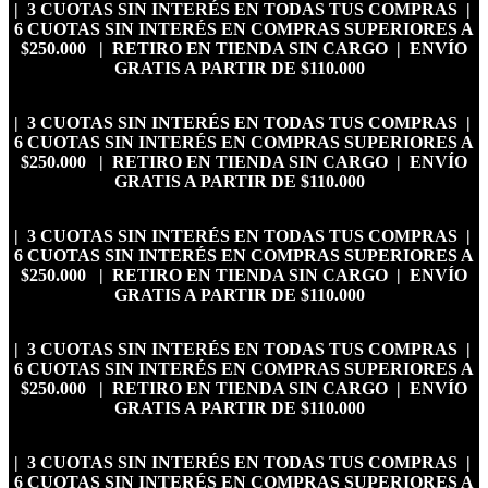
| 3 CUOTAS SIN INTERÉS EN TODAS TUS COMPRAS |
6 CUOTAS SIN INTERÉS EN COMPRAS SUPERIORES A
$250.000 | RETIRO EN TIENDA SIN CARGO | ENVÍO
GRATIS A PARTIR DE $110.000
| 3 CUOTAS SIN INTERÉS EN TODAS TUS COMPRAS |
6 CUOTAS SIN INTERÉS EN COMPRAS SUPERIORES A
$250.000 | RETIRO EN TIENDA SIN CARGO | ENVÍO
GRATIS A PARTIR DE $110.000
| 3 CUOTAS SIN INTERÉS EN TODAS TUS COMPRAS |
6 CUOTAS SIN INTERÉS EN COMPRAS SUPERIORES A
$250.000 | RETIRO EN TIENDA SIN CARGO | ENVÍO
GRATIS A PARTIR DE $110.000
| 3 CUOTAS SIN INTERÉS EN TODAS TUS COMPRAS |
6 CUOTAS SIN INTERÉS EN COMPRAS SUPERIORES A
$250.000 | RETIRO EN TIENDA SIN CARGO | ENVÍO
GRATIS A PARTIR DE $110.000
| 3 CUOTAS SIN INTERÉS EN TODAS TUS COMPRAS |
6 CUOTAS SIN INTERÉS EN COMPRAS SUPERIORES A