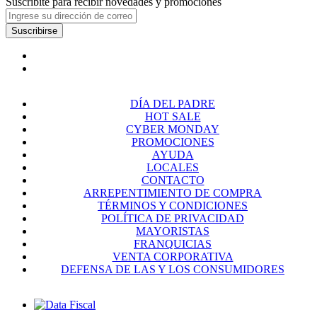
Suscribite para recibir novedades y promociones
Suscribirse
DÍA DEL PADRE
HOT SALE
CYBER MONDAY
PROMOCIONES
AYUDA
LOCALES
CONTACTO
ARREPENTIMIENTO DE COMPRA
TÉRMINOS Y CONDICIONES
POLÍTICA DE PRIVACIDAD
MAYORISTAS
FRANQUICIAS
VENTA CORPORATIVA
DEFENSA DE LAS Y LOS CONSUMIDORES