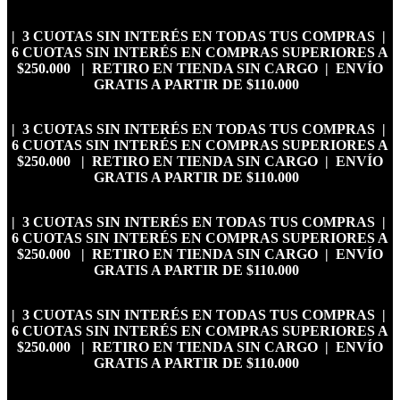
| 3 CUOTAS SIN INTERÉS EN TODAS TUS COMPRAS |
6 CUOTAS SIN INTERÉS EN COMPRAS SUPERIORES A
$250.000 | RETIRO EN TIENDA SIN CARGO | ENVÍO
GRATIS A PARTIR DE $110.000
| 3 CUOTAS SIN INTERÉS EN TODAS TUS COMPRAS |
6 CUOTAS SIN INTERÉS EN COMPRAS SUPERIORES A
$250.000 | RETIRO EN TIENDA SIN CARGO | ENVÍO
GRATIS A PARTIR DE $110.000
| 3 CUOTAS SIN INTERÉS EN TODAS TUS COMPRAS |
6 CUOTAS SIN INTERÉS EN COMPRAS SUPERIORES A
$250.000 | RETIRO EN TIENDA SIN CARGO | ENVÍO
GRATIS A PARTIR DE $110.000
| 3 CUOTAS SIN INTERÉS EN TODAS TUS COMPRAS |
6 CUOTAS SIN INTERÉS EN COMPRAS SUPERIORES A
$250.000 | RETIRO EN TIENDA SIN CARGO | ENVÍO
GRATIS A PARTIR DE $110.000