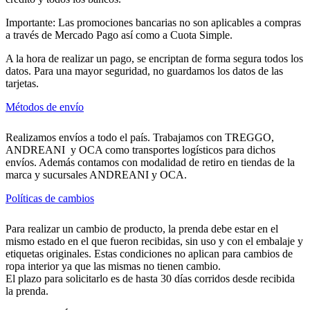
Importante: Las promociones bancarias no son aplicables a compras
a través de Mercado Pago así como a Cuota Simple.
A la hora de realizar un pago, se encriptan de forma segura todos los
datos. Para una mayor seguridad, no guardamos los datos de las
tarjetas.
Métodos de envío
Realizamos envíos a todo el país. Trabajamos con TREGGO,
ANDREANI y OCA como transportes logísticos para dichos
envíos. Además contamos con modalidad de retiro en tiendas de la
marca y sucursales ANDREANI y OCA.
Políticas de cambios
Para realizar un cambio de producto, la prenda debe estar en el
mismo estado en el que fueron recibidas, sin uso y con el embalaje y
etiquetas originales. Estas condiciones no aplican para cambios de
ropa interior ya que las mismas no tienen cambio.
El plazo para solicitarlo es de hasta 30 días corridos desde recibida
la prenda.