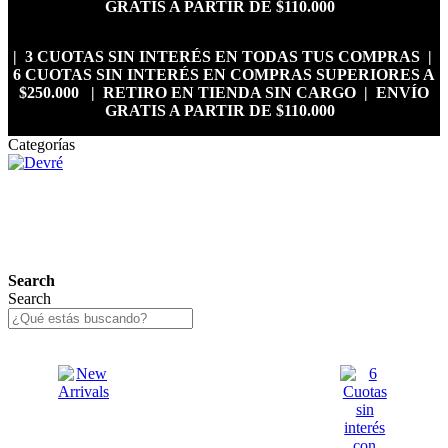
GRATIS A PARTIR DE $110.000
| 3 CUOTAS SIN INTERÉS EN TODAS TUS COMPRAS |
6 CUOTAS SIN INTERÉS EN COMPRAS SUPERIORES A
$250.000 | RETIRO EN TIENDA SIN CARGO | ENVÍO
GRATIS A PARTIR DE $110.000
Categorías
Search
Search