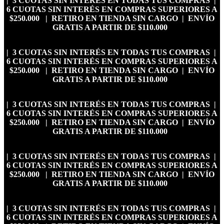
| 3 CUOTAS SIN INTERÉS EN TODAS TUS COMPRAS |
6 CUOTAS SIN INTERÉS EN COMPRAS SUPERIORES A
$250.000 | RETIRO EN TIENDA SIN CARGO | ENVÍO
GRATIS A PARTIR DE $110.000
| 3 CUOTAS SIN INTERÉS EN TODAS TUS COMPRAS |
6 CUOTAS SIN INTERÉS EN COMPRAS SUPERIORES A
$250.000 | RETIRO EN TIENDA SIN CARGO | ENVÍO
GRATIS A PARTIR DE $110.000
| 3 CUOTAS SIN INTERÉS EN TODAS TUS COMPRAS |
6 CUOTAS SIN INTERÉS EN COMPRAS SUPERIORES A
$250.000 | RETIRO EN TIENDA SIN CARGO | ENVÍO
GRATIS A PARTIR DE $110.000
| 3 CUOTAS SIN INTERÉS EN TODAS TUS COMPRAS |
6 CUOTAS SIN INTERÉS EN COMPRAS SUPERIORES A
$250.000 | RETIRO EN TIENDA SIN CARGO | ENVÍO
GRATIS A PARTIR DE $110.000
| 3 CUOTAS SIN INTERÉS EN TODAS TUS COMPRAS |
6 CUOTAS SIN INTERÉS EN COMPRAS SUPERIORES A