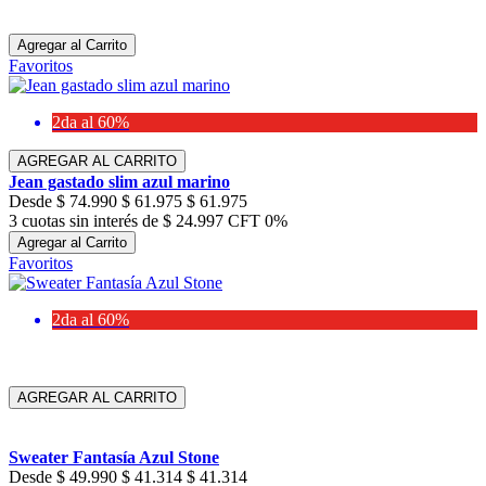
Gris Claro
Azulino
Agregar al Carrito
Favoritos
2da al 60%
AGREGAR AL CARRITO
Jean gastado slim azul marino
Desde
$ 74.990
$ 61.975
$ 61.975
3 cuotas sin interés de
$ 24.997
CFT 0%
Agregar al Carrito
Favoritos
2da al 60%
AGREGAR AL CARRITO
Gris Claro
Sweater Fantasía Azul Stone
Desde
$ 49.990
$ 41.314
$ 41.314