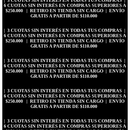
| 3 CUOTAS SIN INTERÉS EN TODAS TUS COMPRAS |
6 CUOTAS SIN INTERÉS EN COMPRAS SUPERIORES A
$250.000 | RETIRO EN TIENDA SIN CARGO | ENVÍO
GRATIS A PARTIR DE $110.000
| 3 CUOTAS SIN INTERÉS EN TODAS TUS COMPRAS |
6 CUOTAS SIN INTERÉS EN COMPRAS SUPERIORES A
$250.000 | RETIRO EN TIENDA SIN CARGO | ENVÍO
GRATIS A PARTIR DE $110.000
| 3 CUOTAS SIN INTERÉS EN TODAS TUS COMPRAS |
6 CUOTAS SIN INTERÉS EN COMPRAS SUPERIORES A
$250.000 | RETIRO EN TIENDA SIN CARGO | ENVÍO
GRATIS A PARTIR DE $110.000
| 3 CUOTAS SIN INTERÉS EN TODAS TUS COMPRAS |
6 CUOTAS SIN INTERÉS EN COMPRAS SUPERIORES A
$250.000 | RETIRO EN TIENDA SIN CARGO | ENVÍO
GRATIS A PARTIR DE $110.000
| 3 CUOTAS SIN INTERÉS EN TODAS TUS COMPRAS |
6 CUOTAS SIN INTERÉS EN COMPRAS SUPERIORES A