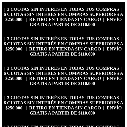
| 3 CUOTAS SIN INTERÉS EN TODAS TUS COMPRAS |
6 CUOTAS SIN INTERÉS EN COMPRAS SUPERIORES A
$250.000 | RETIRO EN TIENDA SIN CARGO | ENVÍO
GRATIS A PARTIR DE $110.000
| 3 CUOTAS SIN INTERÉS EN TODAS TUS COMPRAS |
6 CUOTAS SIN INTERÉS EN COMPRAS SUPERIORES A
$250.000 | RETIRO EN TIENDA SIN CARGO | ENVÍO
GRATIS A PARTIR DE $110.000
| 3 CUOTAS SIN INTERÉS EN TODAS TUS COMPRAS |
6 CUOTAS SIN INTERÉS EN COMPRAS SUPERIORES A
$250.000 | RETIRO EN TIENDA SIN CARGO | ENVÍO
GRATIS A PARTIR DE $110.000
| 3 CUOTAS SIN INTERÉS EN TODAS TUS COMPRAS |
6 CUOTAS SIN INTERÉS EN COMPRAS SUPERIORES A
$250.000 | RETIRO EN TIENDA SIN CARGO | ENVÍO
GRATIS A PARTIR DE $110.000