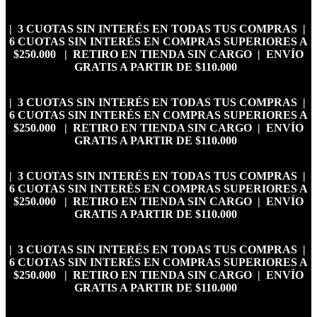
| 3 CUOTAS SIN INTERÉS EN TODAS TUS COMPRAS |
6 CUOTAS SIN INTERÉS EN COMPRAS SUPERIORES A
$250.000 | RETIRO EN TIENDA SIN CARGO | ENVÍO
GRATIS A PARTIR DE $110.000
| 3 CUOTAS SIN INTERÉS EN TODAS TUS COMPRAS |
6 CUOTAS SIN INTERÉS EN COMPRAS SUPERIORES A
$250.000 | RETIRO EN TIENDA SIN CARGO | ENVÍO
GRATIS A PARTIR DE $110.000
| 3 CUOTAS SIN INTERÉS EN TODAS TUS COMPRAS |
6 CUOTAS SIN INTERÉS EN COMPRAS SUPERIORES A
$250.000 | RETIRO EN TIENDA SIN CARGO | ENVÍO
GRATIS A PARTIR DE $110.000
| 3 CUOTAS SIN INTERÉS EN TODAS TUS COMPRAS |
6 CUOTAS SIN INTERÉS EN COMPRAS SUPERIORES A
$250.000 | RETIRO EN TIENDA SIN CARGO | ENVÍO
GRATIS A PARTIR DE $110.000