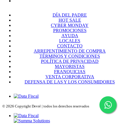
DÍA DEL PADRE
HOT SALE
CYBER MONDAY
PROMOCIONES
AYUDA
LOCALES
CONTACTO
ARREPENTIMIENTO DE COMPRA
TÉRMINOS Y CONDICIONES
POLÍTICA DE PRIVACIDAD
MAYORISTAS
FRANQUICIAS
VENTA CORPORATIVA
DEFENSA DE LAS Y LOS CONSUMIDORES
© 2026 Copyright Devré | todos los derechos reservados