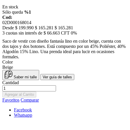
En stock
Sólo queda
%1
Cod:
02D000168014
Desde
$ 199.990
$ 165.281
$ 165.281
3 cuotas sin interés de
$ 66.663
CFT 0%
Saco de vestir con diseño fantasía lino en color beige, cuenta con
dos tajos y dos botones. Está compuesto por un 45% Poliéster, 40%
Algodón 15% Lino. Una prenda ideal para lucir en ocasiones
formales.
Color
Beige
Saber mi talle
Ver guía de talles
Cantidad
Agregar al Carrito
Favoritos
Comparar
Facebook
Whatsapp