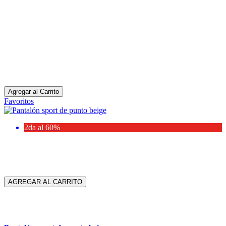
Negro
Arena
Gris Claro
Azul Claro
Negro
Arena
Gris Claro
Azul Claro
Agregar al Carrito
Favoritos
2da al 60%
AGREGAR AL CARRITO
Azul Marino
Gris Claro
Azulino