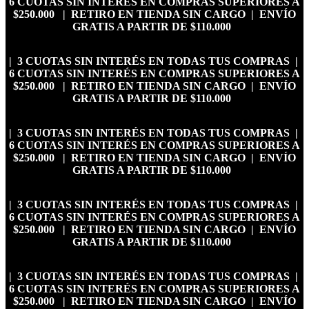
6 CUOTAS SIN INTERÉS EN COMPRAS SUPERIORES A
$250.000 | RETIRO EN TIENDA SIN CARGO | ENVÍO
GRATIS A PARTIR DE $110.000
| 3 CUOTAS SIN INTERÉS EN TODAS TUS COMPRAS |
6 CUOTAS SIN INTERÉS EN COMPRAS SUPERIORES A
$250.000 | RETIRO EN TIENDA SIN CARGO | ENVÍO
GRATIS A PARTIR DE $110.000
| 3 CUOTAS SIN INTERÉS EN TODAS TUS COMPRAS |
6 CUOTAS SIN INTERÉS EN COMPRAS SUPERIORES A
$250.000 | RETIRO EN TIENDA SIN CARGO | ENVÍO
GRATIS A PARTIR DE $110.000
| 3 CUOTAS SIN INTERÉS EN TODAS TUS COMPRAS |
6 CUOTAS SIN INTERÉS EN COMPRAS SUPERIORES A
$250.000 | RETIRO EN TIENDA SIN CARGO | ENVÍO
GRATIS A PARTIR DE $110.000
| 3 CUOTAS SIN INTERÉS EN TODAS TUS COMPRAS |
6 CUOTAS SIN INTERÉS EN COMPRAS SUPERIORES A
$250.000 | RETIRO EN TIENDA SIN CARGO | ENVÍO