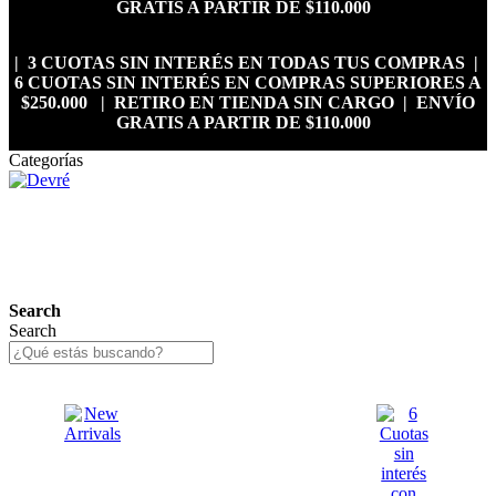
GRATIS A PARTIR DE $110.000
| 3 CUOTAS SIN INTERÉS EN TODAS TUS COMPRAS |
6 CUOTAS SIN INTERÉS EN COMPRAS SUPERIORES A
$250.000 | RETIRO EN TIENDA SIN CARGO | ENVÍO
GRATIS A PARTIR DE $110.000
Categorías
Search
Search