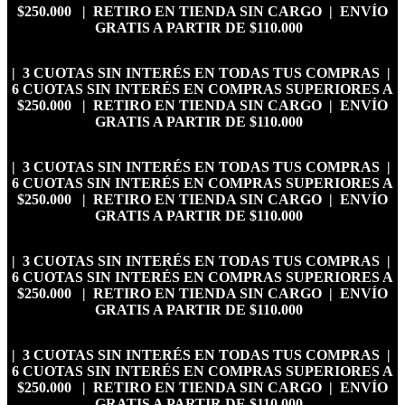
$250.000 | RETIRO EN TIENDA SIN CARGO | ENVÍO
GRATIS A PARTIR DE $110.000
| 3 CUOTAS SIN INTERÉS EN TODAS TUS COMPRAS |
6 CUOTAS SIN INTERÉS EN COMPRAS SUPERIORES A
$250.000 | RETIRO EN TIENDA SIN CARGO | ENVÍO
GRATIS A PARTIR DE $110.000
| 3 CUOTAS SIN INTERÉS EN TODAS TUS COMPRAS |
6 CUOTAS SIN INTERÉS EN COMPRAS SUPERIORES A
$250.000 | RETIRO EN TIENDA SIN CARGO | ENVÍO
GRATIS A PARTIR DE $110.000
| 3 CUOTAS SIN INTERÉS EN TODAS TUS COMPRAS |
6 CUOTAS SIN INTERÉS EN COMPRAS SUPERIORES A
$250.000 | RETIRO EN TIENDA SIN CARGO | ENVÍO
GRATIS A PARTIR DE $110.000
| 3 CUOTAS SIN INTERÉS EN TODAS TUS COMPRAS |
6 CUOTAS SIN INTERÉS EN COMPRAS SUPERIORES A
$250.000 | RETIRO EN TIENDA SIN CARGO | ENVÍO
GRATIS A PARTIR DE $110.000