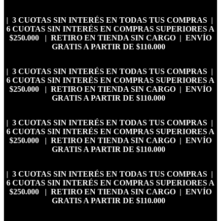
| 3 CUOTAS SIN INTERÉS EN TODAS TUS COMPRAS |
6 CUOTAS SIN INTERÉS EN COMPRAS SUPERIORES A
$250.000 | RETIRO EN TIENDA SIN CARGO | ENVÍO
GRATIS A PARTIR DE $110.000
| 3 CUOTAS SIN INTERÉS EN TODAS TUS COMPRAS |
6 CUOTAS SIN INTERÉS EN COMPRAS SUPERIORES A
$250.000 | RETIRO EN TIENDA SIN CARGO | ENVÍO
GRATIS A PARTIR DE $110.000
| 3 CUOTAS SIN INTERÉS EN TODAS TUS COMPRAS |
6 CUOTAS SIN INTERÉS EN COMPRAS SUPERIORES A
$250.000 | RETIRO EN TIENDA SIN CARGO | ENVÍO
GRATIS A PARTIR DE $110.000
| 3 CUOTAS SIN INTERÉS EN TODAS TUS COMPRAS |
6 CUOTAS SIN INTERÉS EN COMPRAS SUPERIORES A
$250.000 | RETIRO EN TIENDA SIN CARGO | ENVÍO
GRATIS A PARTIR DE $110.000