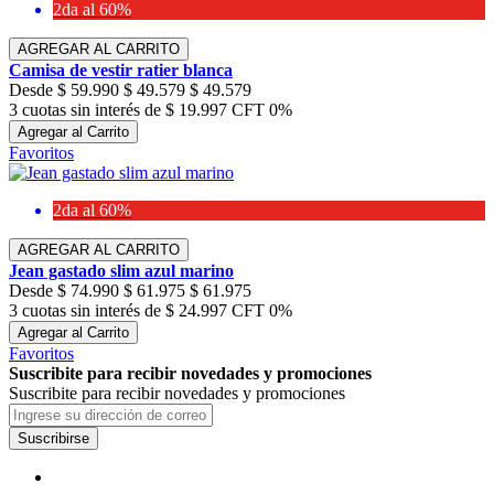
2da al 60%
AGREGAR AL CARRITO
Camisa de vestir ratier blanca
Desde
$ 59.990
$ 49.579
$ 49.579
3 cuotas sin interés de
$ 19.997
CFT 0%
Agregar al Carrito
Favoritos
2da al 60%
AGREGAR AL CARRITO
Jean gastado slim azul marino
Desde
$ 74.990
$ 61.975
$ 61.975
3 cuotas sin interés de
$ 24.997
CFT 0%
Agregar al Carrito
Favoritos
Suscribite para recibir novedades y promociones
Suscribite para recibir novedades y promociones
Suscribirse