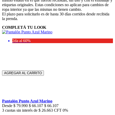
mismo estado en el que fueron recibidas, sin uso y con el embalaje y
etiquetas originales. Estas condiciones no aplican para cambios de
ropa interior ya que las mismas no tienen cambio.
El plazo para solicitarlo es de hasta 30 días corridos desde recibida
la prenda.
COMPLETÁ TU LOOK
2da al 60%
AGREGAR AL CARRITO
Negro
Arena
Gris Claro
Azul Claro
Pantalón Punto Azul Marino
Desde
$ 79.990
$ 66.107
$ 66.107
3 cuotas sin interés de
$ 26.663
CFT 0%