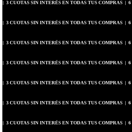
| 3 CUOTAS SIN INTERÉS EN TODAS TUS COMPRAS | 6
| 3 CUOTAS SIN INTERÉS EN TODAS TUS COMPRAS | 6
| 3 CUOTAS SIN INTERÉS EN TODAS TUS COMPRAS | 6
| 3 CUOTAS SIN INTERÉS EN TODAS TUS COMPRAS | 6
| 3 CUOTAS SIN INTERÉS EN TODAS TUS COMPRAS | 6
| 3 CUOTAS SIN INTERÉS EN TODAS TUS COMPRAS | 6
| 3 CUOTAS SIN INTERÉS EN TODAS TUS COMPRAS | 6