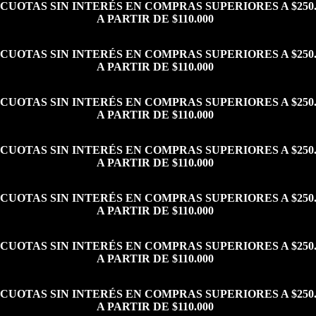
 CUOTAS SIN INTERÉS EN COMPRAS SUPERIORES A $250
A PARTIR DE $110.000
 CUOTAS SIN INTERÉS EN COMPRAS SUPERIORES A $250
A PARTIR DE $110.000
 CUOTAS SIN INTERÉS EN COMPRAS SUPERIORES A $250
A PARTIR DE $110.000
 CUOTAS SIN INTERÉS EN COMPRAS SUPERIORES A $250
A PARTIR DE $110.000
 CUOTAS SIN INTERÉS EN COMPRAS SUPERIORES A $250
A PARTIR DE $110.000
 CUOTAS SIN INTERÉS EN COMPRAS SUPERIORES A $250
A PARTIR DE $110.000
 CUOTAS SIN INTERÉS EN COMPRAS SUPERIORES A $250
A PARTIR DE $110.000