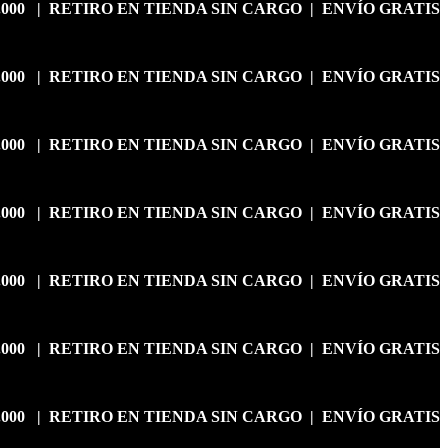
.000 | RETIRO EN TIENDA SIN CARGO | ENVÍO GRATIS
.000 | RETIRO EN TIENDA SIN CARGO | ENVÍO GRATIS
.000 | RETIRO EN TIENDA SIN CARGO | ENVÍO GRATIS
.000 | RETIRO EN TIENDA SIN CARGO | ENVÍO GRATIS
.000 | RETIRO EN TIENDA SIN CARGO | ENVÍO GRATIS
.000 | RETIRO EN TIENDA SIN CARGO | ENVÍO GRATIS
.000 | RETIRO EN TIENDA SIN CARGO | ENVÍO GRATIS