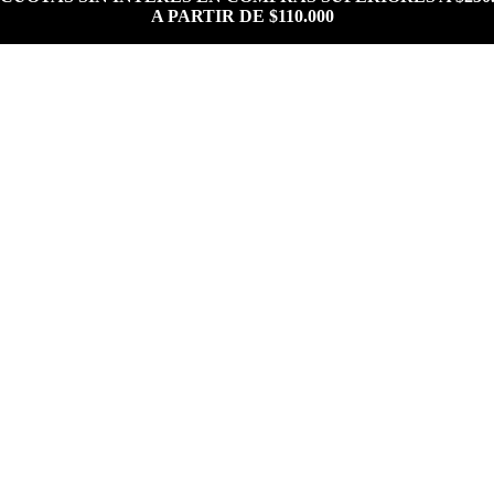
A PARTIR DE $110.000