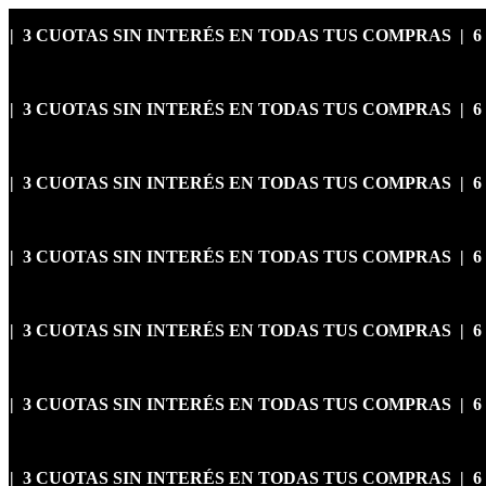
| 3 CUOTAS SIN INTERÉS EN TODAS TUS COMPRAS | 6
| 3 CUOTAS SIN INTERÉS EN TODAS TUS COMPRAS | 6
| 3 CUOTAS SIN INTERÉS EN TODAS TUS COMPRAS | 6
| 3 CUOTAS SIN INTERÉS EN TODAS TUS COMPRAS | 6
| 3 CUOTAS SIN INTERÉS EN TODAS TUS COMPRAS | 6
| 3 CUOTAS SIN INTERÉS EN TODAS TUS COMPRAS | 6
| 3 CUOTAS SIN INTERÉS EN TODAS TUS COMPRAS | 6