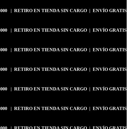
.000 | RETIRO EN TIENDA SIN CARGO | ENVÍO GRATIS
.000 | RETIRO EN TIENDA SIN CARGO | ENVÍO GRATIS
.000 | RETIRO EN TIENDA SIN CARGO | ENVÍO GRATIS
.000 | RETIRO EN TIENDA SIN CARGO | ENVÍO GRATIS
.000 | RETIRO EN TIENDA SIN CARGO | ENVÍO GRATIS
.000 | RETIRO EN TIENDA SIN CARGO | ENVÍO GRATIS
.000 | RETIRO EN TIENDA SIN CARGO | ENVÍO GRATIS