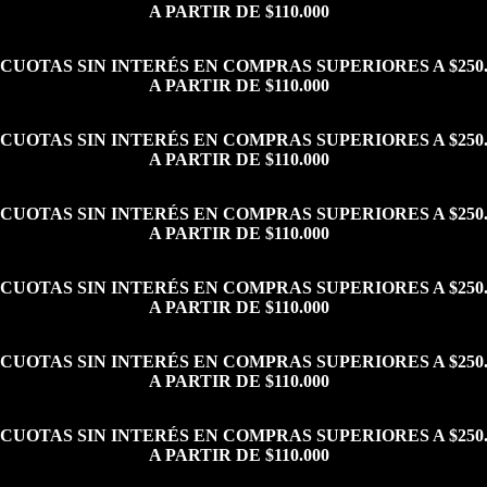
A PARTIR DE $110.000
 CUOTAS SIN INTERÉS EN COMPRAS SUPERIORES A $250
A PARTIR DE $110.000
 CUOTAS SIN INTERÉS EN COMPRAS SUPERIORES A $250
A PARTIR DE $110.000
 CUOTAS SIN INTERÉS EN COMPRAS SUPERIORES A $250
A PARTIR DE $110.000
 CUOTAS SIN INTERÉS EN COMPRAS SUPERIORES A $250
A PARTIR DE $110.000
 CUOTAS SIN INTERÉS EN COMPRAS SUPERIORES A $250
A PARTIR DE $110.000
 CUOTAS SIN INTERÉS EN COMPRAS SUPERIORES A $250
A PARTIR DE $110.000