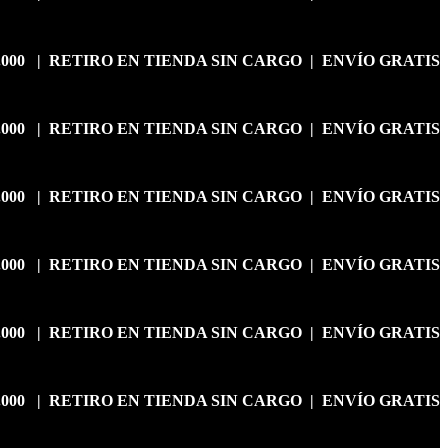
.000 | RETIRO EN TIENDA SIN CARGO | ENVÍO GRATIS
.000 | RETIRO EN TIENDA SIN CARGO | ENVÍO GRATIS
.000 | RETIRO EN TIENDA SIN CARGO | ENVÍO GRATIS
.000 | RETIRO EN TIENDA SIN CARGO | ENVÍO GRATIS
.000 | RETIRO EN TIENDA SIN CARGO | ENVÍO GRATIS
.000 | RETIRO EN TIENDA SIN CARGO | ENVÍO GRATIS