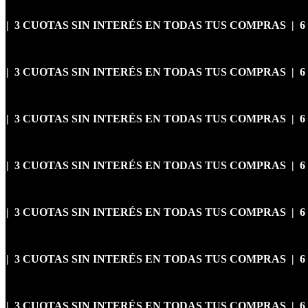
| 3 CUOTAS SIN INTERÉS EN TODAS TUS COMPRAS | 6
| 3 CUOTAS SIN INTERÉS EN TODAS TUS COMPRAS | 6
| 3 CUOTAS SIN INTERÉS EN TODAS TUS COMPRAS | 6
| 3 CUOTAS SIN INTERÉS EN TODAS TUS COMPRAS | 6
| 3 CUOTAS SIN INTERÉS EN TODAS TUS COMPRAS | 6
| 3 CUOTAS SIN INTERÉS EN TODAS TUS COMPRAS | 6
| 3 CUOTAS SIN INTERÉS EN TODAS TUS COMPRAS | 6