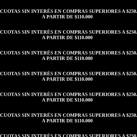
 CUOTAS SIN INTERÉS EN COMPRAS SUPERIORES A $250
A PARTIR DE $110.000
 CUOTAS SIN INTERÉS EN COMPRAS SUPERIORES A $250
A PARTIR DE $110.000
 CUOTAS SIN INTERÉS EN COMPRAS SUPERIORES A $250
A PARTIR DE $110.000
 CUOTAS SIN INTERÉS EN COMPRAS SUPERIORES A $250
A PARTIR DE $110.000
 CUOTAS SIN INTERÉS EN COMPRAS SUPERIORES A $250
A PARTIR DE $110.000
 CUOTAS SIN INTERÉS EN COMPRAS SUPERIORES A $250
A PARTIR DE $110.000
 CUOTAS SIN INTERÉS EN COMPRAS SUPERIORES A $250