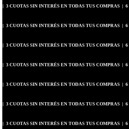
| 3 CUOTAS SIN INTERÉS EN TODAS TUS COMPRAS | 6
| 3 CUOTAS SIN INTERÉS EN TODAS TUS COMPRAS | 6
| 3 CUOTAS SIN INTERÉS EN TODAS TUS COMPRAS | 6
| 3 CUOTAS SIN INTERÉS EN TODAS TUS COMPRAS | 6
| 3 CUOTAS SIN INTERÉS EN TODAS TUS COMPRAS | 6
| 3 CUOTAS SIN INTERÉS EN TODAS TUS COMPRAS | 6
| 3 CUOTAS SIN INTERÉS EN TODAS TUS COMPRAS | 6