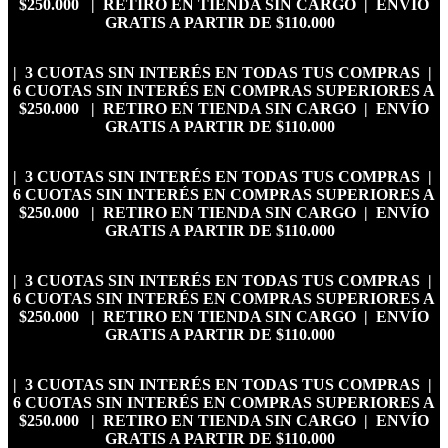
$250.000 | RETIRO EN TIENDA SIN CARGO | ENVÍO
GRATIS A PARTIR DE $110.000
| 3 CUOTAS SIN INTERÉS EN TODAS TUS COMPRAS |
6 CUOTAS SIN INTERÉS EN COMPRAS SUPERIORES A
$250.000 | RETIRO EN TIENDA SIN CARGO | ENVÍO
GRATIS A PARTIR DE $110.000
| 3 CUOTAS SIN INTERÉS EN TODAS TUS COMPRAS |
6 CUOTAS SIN INTERÉS EN COMPRAS SUPERIORES A
$250.000 | RETIRO EN TIENDA SIN CARGO | ENVÍO
GRATIS A PARTIR DE $110.000
| 3 CUOTAS SIN INTERÉS EN TODAS TUS COMPRAS |
6 CUOTAS SIN INTERÉS EN COMPRAS SUPERIORES A
$250.000 | RETIRO EN TIENDA SIN CARGO | ENVÍO
GRATIS A PARTIR DE $110.000
| 3 CUOTAS SIN INTERÉS EN TODAS TUS COMPRAS |
6 CUOTAS SIN INTERÉS EN COMPRAS SUPERIORES A
$250.000 | RETIRO EN TIENDA SIN CARGO | ENVÍO
GRATIS A PARTIR DE $110.000