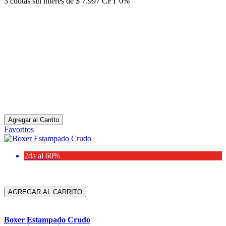
3 cuotas sin interés de
$ 7.997
CFT 0%
Azul Marino
Negro
Gris Oscuro
Blanco
Crudo
Azul Marino
Negro
Gris Oscuro
Blanco
Crudo
Agregar al Carrito
Favoritos
2da al 60%
AGREGAR AL CARRITO
Azul Marino
Boxer Estampado Crudo