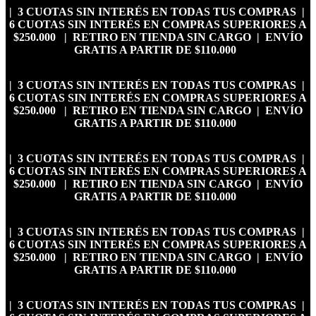
| 3 CUOTAS SIN INTERÉS EN TODAS TUS COMPRAS |
6 CUOTAS SIN INTERÉS EN COMPRAS SUPERIORES A
$250.000 | RETIRO EN TIENDA SIN CARGO | ENVÍO
GRATIS A PARTIR DE $110.000
| 3 CUOTAS SIN INTERÉS EN TODAS TUS COMPRAS |
6 CUOTAS SIN INTERÉS EN COMPRAS SUPERIORES A
$250.000 | RETIRO EN TIENDA SIN CARGO | ENVÍO
GRATIS A PARTIR DE $110.000
| 3 CUOTAS SIN INTERÉS EN TODAS TUS COMPRAS |
6 CUOTAS SIN INTERÉS EN COMPRAS SUPERIORES A
$250.000 | RETIRO EN TIENDA SIN CARGO | ENVÍO
GRATIS A PARTIR DE $110.000
| 3 CUOTAS SIN INTERÉS EN TODAS TUS COMPRAS |
6 CUOTAS SIN INTERÉS EN COMPRAS SUPERIORES A
$250.000 | RETIRO EN TIENDA SIN CARGO | ENVÍO
GRATIS A PARTIR DE $110.000
| 3 CUOTAS SIN INTERÉS EN TODAS TUS COMPRAS |