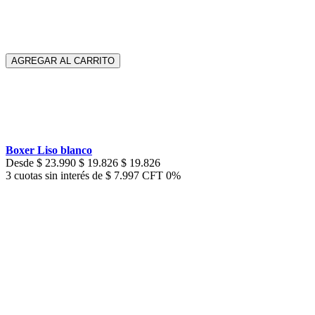
AGREGAR AL CARRITO
Azul Marino
Negro
Gris Oscuro
Verde
Crudo
Boxer Liso blanco
Desde
$ 23.990
$ 19.826
$ 19.826
3 cuotas sin interés de
$ 7.997
CFT 0%
Azul Marino
Negro
Gris Oscuro
Verde
Crudo
Azul Marino
Negro
Gris Oscuro
Verde