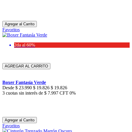
Gris Oscuro
Verde
Blanco
Crudo
Agregar al Carrito
Favoritos
2da al 60%
AGREGAR AL CARRITO
Azulino
Boxer Fantasía Verde
Desde
$ 23.990
$ 19.826
$ 19.826
3 cuotas sin interés de
$ 7.997
CFT 0%
Azulino
Azulino
Agregar al Carrito
Favoritos