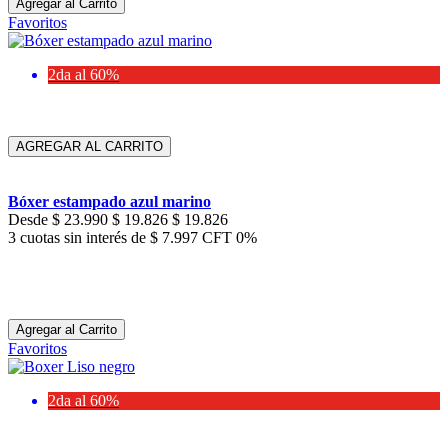
Agregar al Carrito
Favoritos
2da al 60%
AGREGAR AL CARRITO
Bordó
Bóxer estampado azul marino
Desde
$ 23.990
$ 19.826
$ 19.826
3 cuotas sin interés de
$ 7.997
CFT 0%
Bordó
Bordó
Agregar al Carrito
Favoritos
2da al 60%