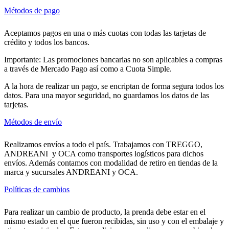
Métodos de pago
Aceptamos pagos en una o más cuotas con todas las tarjetas de
crédito y todos los bancos.
Importante: Las promociones bancarias no son aplicables a compras
a través de Mercado Pago así como a Cuota Simple.
A la hora de realizar un pago, se encriptan de forma segura todos los
datos. Para una mayor seguridad, no guardamos los datos de las
tarjetas.
Métodos de envío
Realizamos envíos a todo el país. Trabajamos con TREGGO,
ANDREANI y OCA como transportes logísticos para dichos
envíos. Además contamos con modalidad de retiro en tiendas de la
marca y sucursales ANDREANI y OCA.
Políticas de cambios
Para realizar un cambio de producto, la prenda debe estar en el
mismo estado en el que fueron recibidas, sin uso y con el embalaje y