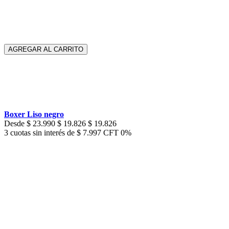
AGREGAR AL CARRITO
Azul Marino
Gris Oscuro
Verde
Blanco
Crudo
Boxer Liso negro
Desde
$ 23.990
$ 19.826
$ 19.826
3 cuotas sin interés de
$ 7.997
CFT 0%
Azul Marino
Gris Oscuro
Verde
Blanco
Crudo
Azul Marino
Gris Oscuro
Verde