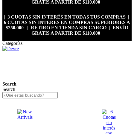
GRATIS A PARTIR DE $110.000
| 3 CUOTAS SIN INTERÉS EN TODAS TUS COMPRAS |
6 CUOTAS SIN INTERÉS EN COMPRAS SUPERIORES A
$250.000 | RETIRO EN TIENDA SIN CARGO | ENVÍO
GRATIS A PARTIR DE $110.000
Categorías
Search
Search