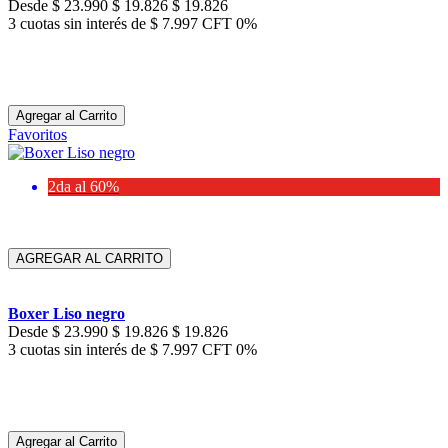
Desde
$ 23.990
$ 19.826
$ 19.826
3 cuotas sin interés de
$ 7.997
CFT 0%
Azul Marino
Azul Marino
Agregar al Carrito
Favoritos
2da al 60%
AGREGAR AL CARRITO
Azul Marino
Boxer Liso negro
Desde
$ 23.990
$ 19.826
$ 19.826
3 cuotas sin interés de
$ 7.997
CFT 0%
Azul Marino
Azul Marino
Agregar al Carrito