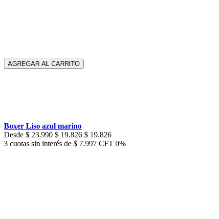
AGREGAR AL CARRITO
Negro
Gris Oscuro
Verde
Blanco
Crudo
Boxer Liso azul marino
Desde
$ 23.990
$ 19.826
$ 19.826
3 cuotas sin interés de
$ 7.997
CFT 0%
Negro
Gris Oscuro
Verde
Blanco
Crudo
Negro