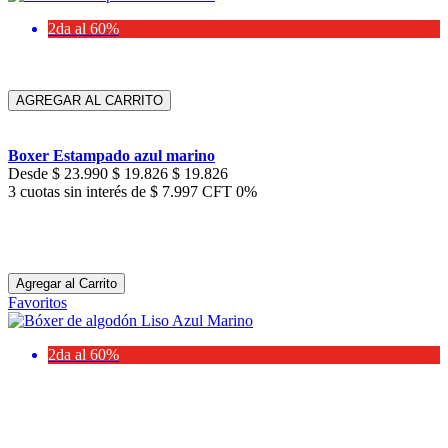
2da al 60%
AGREGAR AL CARRITO
Crudo
Boxer Estampado azul marino
Desde
$ 23.990
$ 19.826
$ 19.826
3 cuotas sin interés de
$ 7.997
CFT 0%
Crudo
Crudo
Agregar al Carrito
Favoritos
2da al 60%