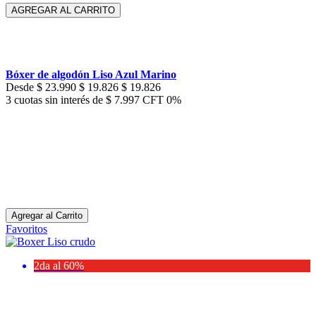
AGREGAR AL CARRITO
Negro
Blanco
Gris Melange
Bóxer de algodón Liso Azul Marino
Desde
$ 23.990
$ 19.826
$ 19.826
3 cuotas sin interés de
$ 7.997
CFT 0%
Negro
Blanco
Gris Melange
Negro
Blanco
Gris Melange
Agregar al Carrito
Favoritos
2da al 60%