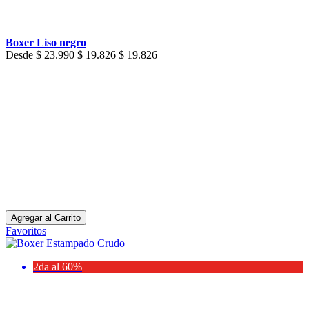
Verde
Blanco
Crudo
Boxer Liso negro
Desde
$ 23.990
$ 19.826
$ 19.826
Azul Marino
Gris Oscuro
Verde
Blanco
Crudo
Azul Marino
Gris Oscuro
Verde
Blanco
Crudo
Agregar al Carrito
Favoritos
2da al 60%