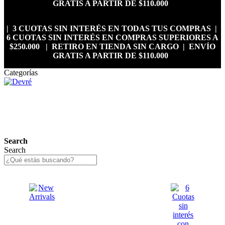
GRATIS A PARTIR DE $110.000
| 3 CUOTAS SIN INTERÉS EN TODAS TUS COMPRAS |
6 CUOTAS SIN INTERÉS EN COMPRAS SUPERIORES A
$250.000 | RETIRO EN TIENDA SIN CARGO | ENVÍO
GRATIS A PARTIR DE $110.000
Categorías
Search
Search