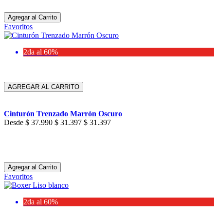
Azul Marino
Agregar al Carrito
Favoritos
2da al 60%
AGREGAR AL CARRITO
Negro
Cinturón Trenzado Marrón Oscuro
Desde
$ 37.990
$ 31.397
$ 31.397
Negro
Negro
Agregar al Carrito
Favoritos
2da al 60%