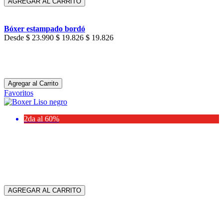
AGREGAR AL CARRITO
Azul Marino
Bóxer estampado bordó
Desde
$ 23.990
$ 19.826
$ 19.826
Azul Marino
Azul Marino
Agregar al Carrito
Favoritos
2da al 60%
AGREGAR AL CARRITO
Azul Marino
Gris Oscuro