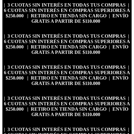
| 3 CUOTAS SIN INTERÉS EN TODAS TUS COMPRAS |
6 CUOTAS SIN INTERÉS EN COMPRAS SUPERIORES A
$250.000 | RETIRO EN TIENDA SIN CARGO | ENVÍO
GRATIS A PARTIR DE $110.000
| 3 CUOTAS SIN INTERÉS EN TODAS TUS COMPRAS |
6 CUOTAS SIN INTERÉS EN COMPRAS SUPERIORES A
$250.000 | RETIRO EN TIENDA SIN CARGO | ENVÍO
GRATIS A PARTIR DE $110.000
| 3 CUOTAS SIN INTERÉS EN TODAS TUS COMPRAS |
6 CUOTAS SIN INTERÉS EN COMPRAS SUPERIORES A
$250.000 | RETIRO EN TIENDA SIN CARGO | ENVÍO
GRATIS A PARTIR DE $110.000
| 3 CUOTAS SIN INTERÉS EN TODAS TUS COMPRAS |
6 CUOTAS SIN INTERÉS EN COMPRAS SUPERIORES A
$250.000 | RETIRO EN TIENDA SIN CARGO | ENVÍO
GRATIS A PARTIR DE $110.000
| 3 CUOTAS SIN INTERÉS EN TODAS TUS COMPRAS |