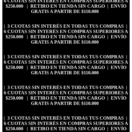
6 CUOTAS SIN INTERÉS EN COMPRAS SUPERIORES A
$250.000 | RETIRO EN TIENDA SIN CARGO | ENVÍO
GRATIS A PARTIR DE $110.000
| 3 CUOTAS SIN INTERÉS EN TODAS TUS COMPRAS |
6 CUOTAS SIN INTERÉS EN COMPRAS SUPERIORES A
$250.000 | RETIRO EN TIENDA SIN CARGO | ENVÍO
GRATIS A PARTIR DE $110.000
| 3 CUOTAS SIN INTERÉS EN TODAS TUS COMPRAS |
6 CUOTAS SIN INTERÉS EN COMPRAS SUPERIORES A
$250.000 | RETIRO EN TIENDA SIN CARGO | ENVÍO
GRATIS A PARTIR DE $110.000
| 3 CUOTAS SIN INTERÉS EN TODAS TUS COMPRAS |
6 CUOTAS SIN INTERÉS EN COMPRAS SUPERIORES A
$250.000 | RETIRO EN TIENDA SIN CARGO | ENVÍO
GRATIS A PARTIR DE $110.000
| 3 CUOTAS SIN INTERÉS EN TODAS TUS COMPRAS |
6 CUOTAS SIN INTERÉS EN COMPRAS SUPERIORES A
$250.000 | RETIRO EN TIENDA SIN CARGO | ENVÍO