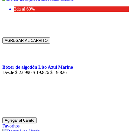
2da al 60%
AGREGAR AL CARRITO
Negro
Blanco
Gris Melange
Bóxer de algodón Liso Azul Marino
Desde
$ 23.990
$ 19.826
$ 19.826
Negro
Blanco
Gris Melange
Negro
Blanco
Gris Melange
Agregar al Carrito
Favoritos