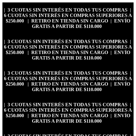
| 3 CUOTAS SIN INTERÉS EN TODAS TUS COMPRAS |
6 CUOTAS SIN INTERÉS EN COMPRAS SUPERIORES A
$250.000 | RETIRO EN TIENDA SIN CARGO | ENVÍO
GRATIS A PARTIR DE $110.000
| 3 CUOTAS SIN INTERÉS EN TODAS TUS COMPRAS |
6 CUOTAS SIN INTERÉS EN COMPRAS SUPERIORES A
$250.000 | RETIRO EN TIENDA SIN CARGO | ENVÍO
GRATIS A PARTIR DE $110.000
| 3 CUOTAS SIN INTERÉS EN TODAS TUS COMPRAS |
6 CUOTAS SIN INTERÉS EN COMPRAS SUPERIORES A
$250.000 | RETIRO EN TIENDA SIN CARGO | ENVÍO
GRATIS A PARTIR DE $110.000
| 3 CUOTAS SIN INTERÉS EN TODAS TUS COMPRAS |
6 CUOTAS SIN INTERÉS EN COMPRAS SUPERIORES A
$250.000 | RETIRO EN TIENDA SIN CARGO | ENVÍO
GRATIS A PARTIR DE $110.000