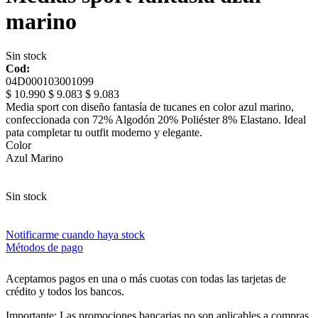
marino
Sin stock
Cod:
04D000103001099
$ 10.990
$ 9.083
$ 9.083
Media sport con diseño fantasía de tucanes en color azul marino,
confeccionada con 72% Algodón 20% Poliéster 8% Elastano. Ideal
pata completar tu outfit moderno y elegante.
Color
Azul Marino
Sin stock
Notificarme cuando haya stock
Métodos de pago
Aceptamos pagos en una o más cuotas con todas las tarjetas de
crédito y todos los bancos.
Importante: Las promociones bancarias no son aplicables a compras