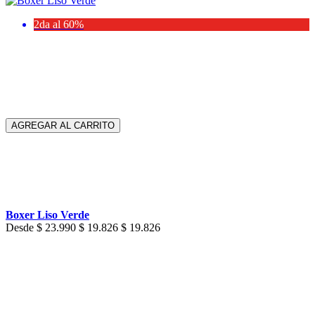
2da al 60%
AGREGAR AL CARRITO
Azul Marino
Negro
Gris Oscuro
Blanco
Crudo
Boxer Liso Verde
Desde
$ 23.990
$ 19.826
$ 19.826
Azul Marino
Negro
Gris Oscuro
Blanco
Crudo