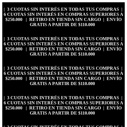
| 3 CUOTAS SIN INTERÉS EN TODAS TUS COMPRAS |
6 CUOTAS SIN INTERÉS EN COMPRAS SUPERIORES A
$250.000 | RETIRO EN TIENDA SIN CARGO | ENVÍO
GRATIS A PARTIR DE $110.000
| 3 CUOTAS SIN INTERÉS EN TODAS TUS COMPRAS |
6 CUOTAS SIN INTERÉS EN COMPRAS SUPERIORES A
$250.000 | RETIRO EN TIENDA SIN CARGO | ENVÍO
GRATIS A PARTIR DE $110.000
| 3 CUOTAS SIN INTERÉS EN TODAS TUS COMPRAS |
6 CUOTAS SIN INTERÉS EN COMPRAS SUPERIORES A
$250.000 | RETIRO EN TIENDA SIN CARGO | ENVÍO
GRATIS A PARTIR DE $110.000
| 3 CUOTAS SIN INTERÉS EN TODAS TUS COMPRAS |
6 CUOTAS SIN INTERÉS EN COMPRAS SUPERIORES A
$250.000 | RETIRO EN TIENDA SIN CARGO | ENVÍO
GRATIS A PARTIR DE $110.000