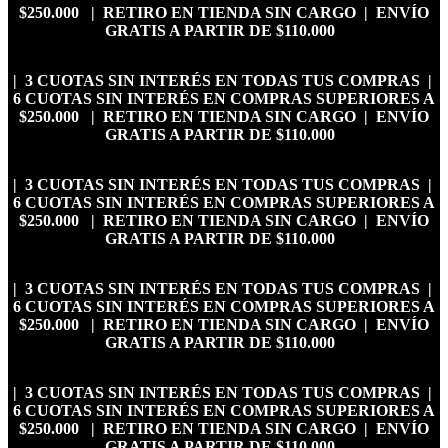
$250.000 | RETIRO EN TIENDA SIN CARGO | ENVÍO
GRATIS A PARTIR DE $110.000
| 3 CUOTAS SIN INTERÉS EN TODAS TUS COMPRAS |
6 CUOTAS SIN INTERÉS EN COMPRAS SUPERIORES A
$250.000 | RETIRO EN TIENDA SIN CARGO | ENVÍO
GRATIS A PARTIR DE $110.000
| 3 CUOTAS SIN INTERÉS EN TODAS TUS COMPRAS |
6 CUOTAS SIN INTERÉS EN COMPRAS SUPERIORES A
$250.000 | RETIRO EN TIENDA SIN CARGO | ENVÍO
GRATIS A PARTIR DE $110.000
| 3 CUOTAS SIN INTERÉS EN TODAS TUS COMPRAS |
6 CUOTAS SIN INTERÉS EN COMPRAS SUPERIORES A
$250.000 | RETIRO EN TIENDA SIN CARGO | ENVÍO
GRATIS A PARTIR DE $110.000
| 3 CUOTAS SIN INTERÉS EN TODAS TUS COMPRAS |
6 CUOTAS SIN INTERÉS EN COMPRAS SUPERIORES A
$250.000 | RETIRO EN TIENDA SIN CARGO | ENVÍO
GRATIS A PARTIR DE $110.000