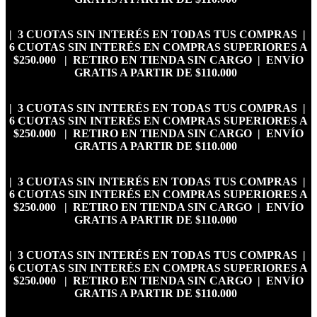
| 3 CUOTAS SIN INTERÉS EN TODAS TUS COMPRAS |
6 CUOTAS SIN INTERÉS EN COMPRAS SUPERIORES A
$250.000 | RETIRO EN TIENDA SIN CARGO | ENVÍO
GRATIS A PARTIR DE $110.000
| 3 CUOTAS SIN INTERÉS EN TODAS TUS COMPRAS |
6 CUOTAS SIN INTERÉS EN COMPRAS SUPERIORES A
$250.000 | RETIRO EN TIENDA SIN CARGO | ENVÍO
GRATIS A PARTIR DE $110.000
| 3 CUOTAS SIN INTERÉS EN TODAS TUS COMPRAS |
6 CUOTAS SIN INTERÉS EN COMPRAS SUPERIORES A
$250.000 | RETIRO EN TIENDA SIN CARGO | ENVÍO
GRATIS A PARTIR DE $110.000
| 3 CUOTAS SIN INTERÉS EN TODAS TUS COMPRAS |
6 CUOTAS SIN INTERÉS EN COMPRAS SUPERIORES A
$250.000 | RETIRO EN TIENDA SIN CARGO | ENVÍO
GRATIS A PARTIR DE $110.000