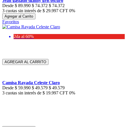
Jean gastado skinny gris oscuro
Desde
$ 89.990
$ 74.372
$ 74.372
3 cuotas sin interés de
$ 29.997
CFT 0%
Agregar al Carrito
Favoritos
2da al 60%
AGREGAR AL CARRITO
Azul Marino
Gris Claro
Camisa Rayada Celeste Claro
Desde
$ 59.990
$ 49.579
$ 49.579
3 cuotas sin interés de
$ 19.997
CFT 0%
Azul Marino
Gris Claro
Azul Marino
Gris Claro