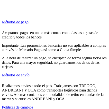
Métodos de pago
Aceptamos pagos en una o más cuotas con todas las tarjetas de
crédito y todos los bancos.
Importante: Las promociones bancarias no son aplicables a compras
a través de Mercado Pago así como a Cuota Simple.
A la hora de realizar un pago, se encriptan de forma segura todos los
datos. Para una mayor seguridad, no guardamos los datos de las
tarjetas.
Métodos de envío
Realizamos envíos a todo el país. Trabajamos con TREGGO,
ANDREANI y OCA como transportes logísticos para dichos
envíos. Además contamos con modalidad de retiro en tiendas de la
marca y sucursales ANDREANI y OCA.
Políticas de cambios