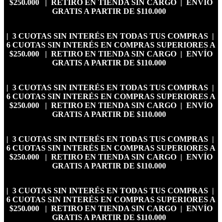
$250.000 | RETIRO EN TIENDA SIN CARGO | ENVÍO
GRATIS A PARTIR DE $110.000
| 3 CUOTAS SIN INTERÉS EN TODAS TUS COMPRAS |
6 CUOTAS SIN INTERÉS EN COMPRAS SUPERIORES A
$250.000 | RETIRO EN TIENDA SIN CARGO | ENVÍO
GRATIS A PARTIR DE $110.000
| 3 CUOTAS SIN INTERÉS EN TODAS TUS COMPRAS |
6 CUOTAS SIN INTERÉS EN COMPRAS SUPERIORES A
$250.000 | RETIRO EN TIENDA SIN CARGO | ENVÍO
GRATIS A PARTIR DE $110.000
| 3 CUOTAS SIN INTERÉS EN TODAS TUS COMPRAS |
6 CUOTAS SIN INTERÉS EN COMPRAS SUPERIORES A
$250.000 | RETIRO EN TIENDA SIN CARGO | ENVÍO
GRATIS A PARTIR DE $110.000
| 3 CUOTAS SIN INTERÉS EN TODAS TUS COMPRAS |
6 CUOTAS SIN INTERÉS EN COMPRAS SUPERIORES A
$250.000 | RETIRO EN TIENDA SIN CARGO | ENVÍO
GRATIS A PARTIR DE $110.000