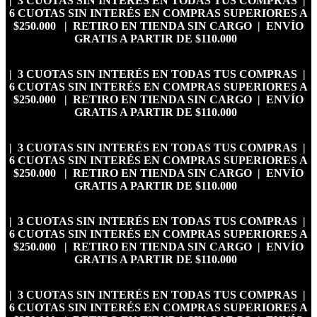
| 3 CUOTAS SIN INTERÉS EN TODAS TUS COMPRAS |
6 CUOTAS SIN INTERÉS EN COMPRAS SUPERIORES A
$250.000 | RETIRO EN TIENDA SIN CARGO | ENVÍO
GRATIS A PARTIR DE $110.000
| 3 CUOTAS SIN INTERÉS EN TODAS TUS COMPRAS |
6 CUOTAS SIN INTERÉS EN COMPRAS SUPERIORES A
$250.000 | RETIRO EN TIENDA SIN CARGO | ENVÍO
GRATIS A PARTIR DE $110.000
| 3 CUOTAS SIN INTERÉS EN TODAS TUS COMPRAS |
6 CUOTAS SIN INTERÉS EN COMPRAS SUPERIORES A
$250.000 | RETIRO EN TIENDA SIN CARGO | ENVÍO
GRATIS A PARTIR DE $110.000
| 3 CUOTAS SIN INTERÉS EN TODAS TUS COMPRAS |
6 CUOTAS SIN INTERÉS EN COMPRAS SUPERIORES A
$250.000 | RETIRO EN TIENDA SIN CARGO | ENVÍO
GRATIS A PARTIR DE $110.000
| 3 CUOTAS SIN INTERÉS EN TODAS TUS COMPRAS |
6 CUOTAS SIN INTERÉS EN COMPRAS SUPERIORES A