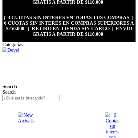
GRATIS A PARTIR DE $110.000
| 3 CUOTAS SIN INTERÉS EN TODAS TUS COMPRAS |
6 CUOTAS SIN INTERÉS EN COMPRAS SUPERIORES A
$250.000 | RETIRO EN TIENDA SIN CARGO | ENVÍO
GRATIS A PARTIR DE $110.000
Categorías
Search
Search