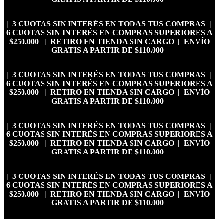
| 3 CUOTAS SIN INTERÉS EN TODAS TUS COMPRAS |
6 CUOTAS SIN INTERÉS EN COMPRAS SUPERIORES A
$250.000 | RETIRO EN TIENDA SIN CARGO | ENVÍO
GRATIS A PARTIR DE $110.000
| 3 CUOTAS SIN INTERÉS EN TODAS TUS COMPRAS |
6 CUOTAS SIN INTERÉS EN COMPRAS SUPERIORES A
$250.000 | RETIRO EN TIENDA SIN CARGO | ENVÍO
GRATIS A PARTIR DE $110.000
| 3 CUOTAS SIN INTERÉS EN TODAS TUS COMPRAS |
6 CUOTAS SIN INTERÉS EN COMPRAS SUPERIORES A
$250.000 | RETIRO EN TIENDA SIN CARGO | ENVÍO
GRATIS A PARTIR DE $110.000
| 3 CUOTAS SIN INTERÉS EN TODAS TUS COMPRAS |
6 CUOTAS SIN INTERÉS EN COMPRAS SUPERIORES A
$250.000 | RETIRO EN TIENDA SIN CARGO | ENVÍO
GRATIS A PARTIR DE $110.000