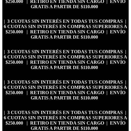
$250.000 | RETIRO EN TIENDA SIN CARGO | ENVÍO
GRATIS A PARTIR DE $110.000
| 3 CUOTAS SIN INTERÉS EN TODAS TUS COMPRAS |
6 CUOTAS SIN INTERÉS EN COMPRAS SUPERIORES A
$250.000 | RETIRO EN TIENDA SIN CARGO | ENVÍO
GRATIS A PARTIR DE $110.000
| 3 CUOTAS SIN INTERÉS EN TODAS TUS COMPRAS |
6 CUOTAS SIN INTERÉS EN COMPRAS SUPERIORES A
$250.000 | RETIRO EN TIENDA SIN CARGO | ENVÍO
GRATIS A PARTIR DE $110.000
| 3 CUOTAS SIN INTERÉS EN TODAS TUS COMPRAS |
6 CUOTAS SIN INTERÉS EN COMPRAS SUPERIORES A
$250.000 | RETIRO EN TIENDA SIN CARGO | ENVÍO
GRATIS A PARTIR DE $110.000
| 3 CUOTAS SIN INTERÉS EN TODAS TUS COMPRAS |
6 CUOTAS SIN INTERÉS EN COMPRAS SUPERIORES A
$250.000 | RETIRO EN TIENDA SIN CARGO | ENVÍO
GRATIS A PARTIR DE $110.000