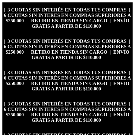
| 3 CUOTAS SIN INTERÉS EN TODAS TUS COMPRAS |
6 CUOTAS SIN INTERÉS EN COMPRAS SUPERIORES A
$250.000 | RETIRO EN TIENDA SIN CARGO | ENVÍO
GRATIS A PARTIR DE $110.000
| 3 CUOTAS SIN INTERÉS EN TODAS TUS COMPRAS |
6 CUOTAS SIN INTERÉS EN COMPRAS SUPERIORES A
$250.000 | RETIRO EN TIENDA SIN CARGO | ENVÍO
GRATIS A PARTIR DE $110.000
| 3 CUOTAS SIN INTERÉS EN TODAS TUS COMPRAS |
6 CUOTAS SIN INTERÉS EN COMPRAS SUPERIORES A
$250.000 | RETIRO EN TIENDA SIN CARGO | ENVÍO
GRATIS A PARTIR DE $110.000
| 3 CUOTAS SIN INTERÉS EN TODAS TUS COMPRAS |
6 CUOTAS SIN INTERÉS EN COMPRAS SUPERIORES A
$250.000 | RETIRO EN TIENDA SIN CARGO | ENVÍO
GRATIS A PARTIR DE $110.000