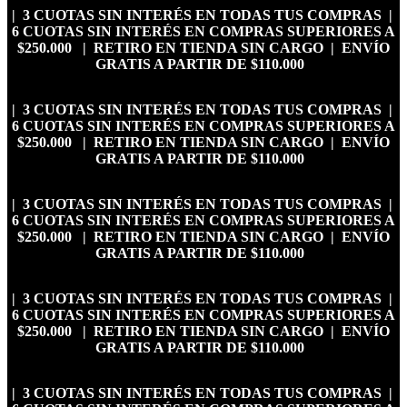
| 3 CUOTAS SIN INTERÉS EN TODAS TUS COMPRAS |
6 CUOTAS SIN INTERÉS EN COMPRAS SUPERIORES A
$250.000 | RETIRO EN TIENDA SIN CARGO | ENVÍO
GRATIS A PARTIR DE $110.000
| 3 CUOTAS SIN INTERÉS EN TODAS TUS COMPRAS |
6 CUOTAS SIN INTERÉS EN COMPRAS SUPERIORES A
$250.000 | RETIRO EN TIENDA SIN CARGO | ENVÍO
GRATIS A PARTIR DE $110.000
| 3 CUOTAS SIN INTERÉS EN TODAS TUS COMPRAS |
6 CUOTAS SIN INTERÉS EN COMPRAS SUPERIORES A
$250.000 | RETIRO EN TIENDA SIN CARGO | ENVÍO
GRATIS A PARTIR DE $110.000
| 3 CUOTAS SIN INTERÉS EN TODAS TUS COMPRAS |
6 CUOTAS SIN INTERÉS EN COMPRAS SUPERIORES A
$250.000 | RETIRO EN TIENDA SIN CARGO | ENVÍO
GRATIS A PARTIR DE $110.000
| 3 CUOTAS SIN INTERÉS EN TODAS TUS COMPRAS |