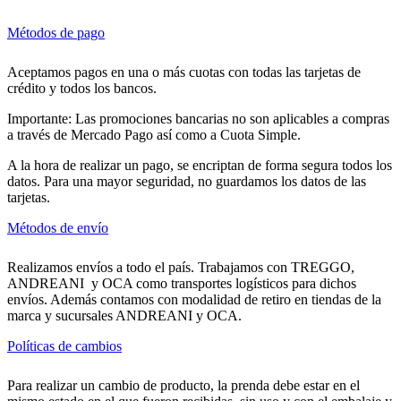
Métodos de pago
Aceptamos pagos en una o más cuotas con todas las tarjetas de
crédito y todos los bancos.
Importante: Las promociones bancarias no son aplicables a compras
a través de Mercado Pago así como a Cuota Simple.
A la hora de realizar un pago, se encriptan de forma segura todos los
datos. Para una mayor seguridad, no guardamos los datos de las
tarjetas.
Métodos de envío
Realizamos envíos a todo el país. Trabajamos con TREGGO,
ANDREANI y OCA como transportes logísticos para dichos
envíos. Además contamos con modalidad de retiro en tiendas de la
marca y sucursales ANDREANI y OCA.
Políticas de cambios
Para realizar un cambio de producto, la prenda debe estar en el