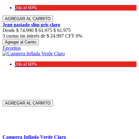
2da al 60%
AGREGAR AL CARRITO
Jean gastado slim gris claro
Desde
$ 74.990
$ 61.975
$ 61.975
3 cuotas sin interés de
$ 24.997
CFT 0%
Agregar al Carrito
Favoritos
2da al 60%
AGREGAR AL CARRITO
Negro
Marron Oscuro
Tiza
Cemento
Campera Inflada Verde Claro