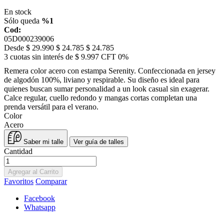
En stock
Sólo queda
%1
Cod:
05D000239006
Desde
$ 29.990
$ 24.785
$ 24.785
3 cuotas sin interés de
$ 9.997
CFT 0%
Remera color acero con estampa Serenity. Confeccionada en jersey
de algodón 100%, liviano y respirable. Su diseño es ideal para
quienes buscan sumar personalidad a un look casual sin exagerar.
Calce regular, cuello redondo y mangas cortas completan una
prenda versátil para el verano.
Color
Acero
Saber mi talle
Ver guía de talles
Cantidad
Agregar al Carrito
Favoritos
Comparar
Facebook
Whatsapp