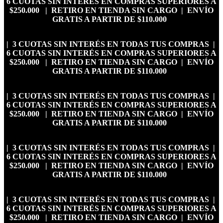
6 CUOTAS SIN INTERÉS EN COMPRAS SUPERIORES A
$250.000 | RETIRO EN TIENDA SIN CARGO | ENVÍO
GRATIS A PARTIR DE $110.000
| 3 CUOTAS SIN INTERÉS EN TODAS TUS COMPRAS |
6 CUOTAS SIN INTERÉS EN COMPRAS SUPERIORES A
$250.000 | RETIRO EN TIENDA SIN CARGO | ENVÍO
GRATIS A PARTIR DE $110.000
| 3 CUOTAS SIN INTERÉS EN TODAS TUS COMPRAS |
6 CUOTAS SIN INTERÉS EN COMPRAS SUPERIORES A
$250.000 | RETIRO EN TIENDA SIN CARGO | ENVÍO
GRATIS A PARTIR DE $110.000
| 3 CUOTAS SIN INTERÉS EN TODAS TUS COMPRAS |
6 CUOTAS SIN INTERÉS EN COMPRAS SUPERIORES A
$250.000 | RETIRO EN TIENDA SIN CARGO | ENVÍO
GRATIS A PARTIR DE $110.000
| 3 CUOTAS SIN INTERÉS EN TODAS TUS COMPRAS |
6 CUOTAS SIN INTERÉS EN COMPRAS SUPERIORES A
$250.000 | RETIRO EN TIENDA SIN CARGO | ENVÍO