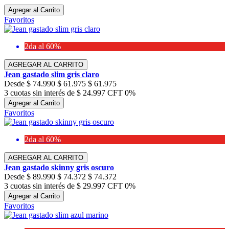
Agregar al Carrito
Favoritos
2da al 60%
AGREGAR AL CARRITO
Jean gastado slim gris claro
Desde
$ 74.990
$ 61.975
$ 61.975
3 cuotas sin interés de
$ 24.997
CFT 0%
Agregar al Carrito
Favoritos
2da al 60%
AGREGAR AL CARRITO
Jean gastado skinny gris oscuro
Desde
$ 89.990
$ 74.372
$ 74.372
3 cuotas sin interés de
$ 29.997
CFT 0%
Agregar al Carrito
Favoritos