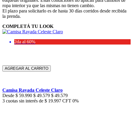
etiquetas originales. Estas condiciones no aplican para cambios de
ropa interior ya que las mismas no tienen cambio.
El plazo para solicitarlo es de hasta 30 días corridos desde recibida
la prenda.
COMPLETÁ TU LOOK
2da al 60%
AGREGAR AL CARRITO
Azul Marino
Gris Claro
Camisa Rayada Celeste Claro
Desde
$ 59.990
$ 49.579
$ 49.579
3 cuotas sin interés de
$ 19.997
CFT 0%
Azul Marino
Gris Claro
Azul Marino
Gris Claro