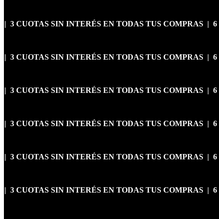
| 3 CUOTAS SIN INTERÉS EN TODAS TUS COMPRAS | 6
| 3 CUOTAS SIN INTERÉS EN TODAS TUS COMPRAS | 6
| 3 CUOTAS SIN INTERÉS EN TODAS TUS COMPRAS | 6
| 3 CUOTAS SIN INTERÉS EN TODAS TUS COMPRAS | 6
| 3 CUOTAS SIN INTERÉS EN TODAS TUS COMPRAS | 6
| 3 CUOTAS SIN INTERÉS EN TODAS TUS COMPRAS | 6