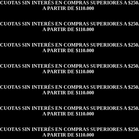
 CUOTAS SIN INTERÉS EN COMPRAS SUPERIORES A $250
A PARTIR DE $110.000
 CUOTAS SIN INTERÉS EN COMPRAS SUPERIORES A $250
A PARTIR DE $110.000
 CUOTAS SIN INTERÉS EN COMPRAS SUPERIORES A $250
A PARTIR DE $110.000
 CUOTAS SIN INTERÉS EN COMPRAS SUPERIORES A $250
A PARTIR DE $110.000
 CUOTAS SIN INTERÉS EN COMPRAS SUPERIORES A $250
A PARTIR DE $110.000
 CUOTAS SIN INTERÉS EN COMPRAS SUPERIORES A $250
A PARTIR DE $110.000
 CUOTAS SIN INTERÉS EN COMPRAS SUPERIORES A $250
A PARTIR DE $110.000