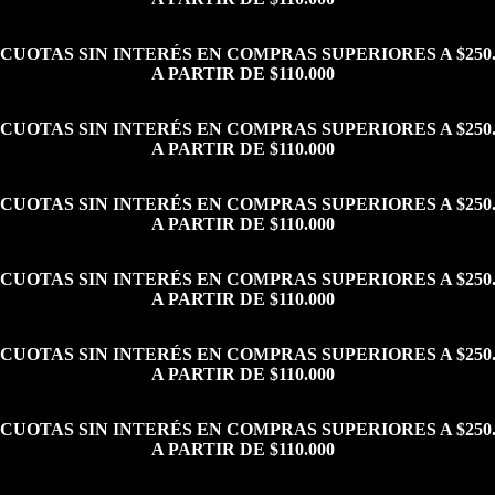
 CUOTAS SIN INTERÉS EN COMPRAS SUPERIORES A $250
A PARTIR DE $110.000
 CUOTAS SIN INTERÉS EN COMPRAS SUPERIORES A $250
A PARTIR DE $110.000
 CUOTAS SIN INTERÉS EN COMPRAS SUPERIORES A $250
A PARTIR DE $110.000
 CUOTAS SIN INTERÉS EN COMPRAS SUPERIORES A $250
A PARTIR DE $110.000
 CUOTAS SIN INTERÉS EN COMPRAS SUPERIORES A $250
A PARTIR DE $110.000
 CUOTAS SIN INTERÉS EN COMPRAS SUPERIORES A $250
A PARTIR DE $110.000