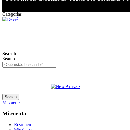
Categorías
Search
Search
Search
Mi cuenta
Mi cuenta
Resumen
Mis datos