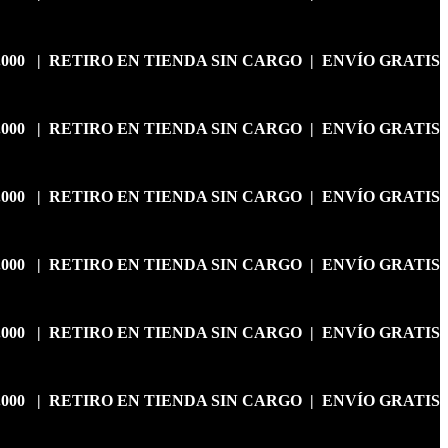
.000 | RETIRO EN TIENDA SIN CARGO | ENVÍO GRATIS
.000 | RETIRO EN TIENDA SIN CARGO | ENVÍO GRATIS
.000 | RETIRO EN TIENDA SIN CARGO | ENVÍO GRATIS
.000 | RETIRO EN TIENDA SIN CARGO | ENVÍO GRATIS
.000 | RETIRO EN TIENDA SIN CARGO | ENVÍO GRATIS
.000 | RETIRO EN TIENDA SIN CARGO | ENVÍO GRATIS