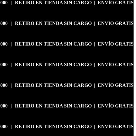
.000 | RETIRO EN TIENDA SIN CARGO | ENVÍO GRATIS
.000 | RETIRO EN TIENDA SIN CARGO | ENVÍO GRATIS
.000 | RETIRO EN TIENDA SIN CARGO | ENVÍO GRATIS
.000 | RETIRO EN TIENDA SIN CARGO | ENVÍO GRATIS
.000 | RETIRO EN TIENDA SIN CARGO | ENVÍO GRATIS
.000 | RETIRO EN TIENDA SIN CARGO | ENVÍO GRATIS
.000 | RETIRO EN TIENDA SIN CARGO | ENVÍO GRATIS