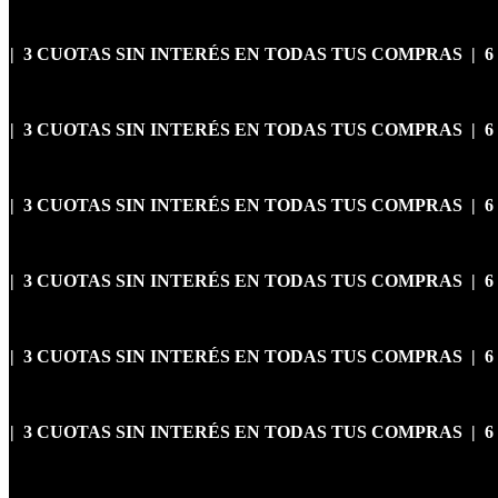
| 3 CUOTAS SIN INTERÉS EN TODAS TUS COMPRAS | 6
| 3 CUOTAS SIN INTERÉS EN TODAS TUS COMPRAS | 6
| 3 CUOTAS SIN INTERÉS EN TODAS TUS COMPRAS | 6
| 3 CUOTAS SIN INTERÉS EN TODAS TUS COMPRAS | 6
| 3 CUOTAS SIN INTERÉS EN TODAS TUS COMPRAS | 6
| 3 CUOTAS SIN INTERÉS EN TODAS TUS COMPRAS | 6