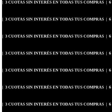
| 3 CUOTAS SIN INTERÉS EN TODAS TUS COMPRAS | 6
| 3 CUOTAS SIN INTERÉS EN TODAS TUS COMPRAS | 6
| 3 CUOTAS SIN INTERÉS EN TODAS TUS COMPRAS | 6
| 3 CUOTAS SIN INTERÉS EN TODAS TUS COMPRAS | 6
| 3 CUOTAS SIN INTERÉS EN TODAS TUS COMPRAS | 6
| 3 CUOTAS SIN INTERÉS EN TODAS TUS COMPRAS | 6
| 3 CUOTAS SIN INTERÉS EN TODAS TUS COMPRAS | 6