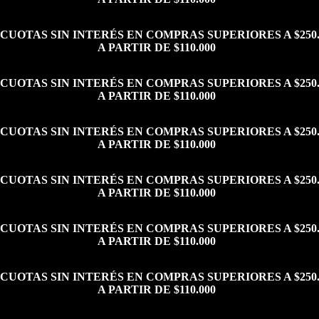
 CUOTAS SIN INTERÉS EN COMPRAS SUPERIORES A $250
A PARTIR DE $110.000
 CUOTAS SIN INTERÉS EN COMPRAS SUPERIORES A $250
A PARTIR DE $110.000
 CUOTAS SIN INTERÉS EN COMPRAS SUPERIORES A $250
A PARTIR DE $110.000
 CUOTAS SIN INTERÉS EN COMPRAS SUPERIORES A $250
A PARTIR DE $110.000
 CUOTAS SIN INTERÉS EN COMPRAS SUPERIORES A $250
A PARTIR DE $110.000
 CUOTAS SIN INTERÉS EN COMPRAS SUPERIORES A $250
A PARTIR DE $110.000