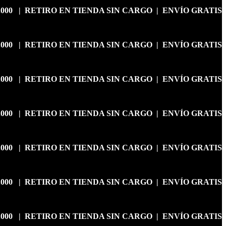
.000 | RETIRO EN TIENDA SIN CARGO | ENVÍO GRATIS
.000 | RETIRO EN TIENDA SIN CARGO | ENVÍO GRATIS
.000 | RETIRO EN TIENDA SIN CARGO | ENVÍO GRATIS
.000 | RETIRO EN TIENDA SIN CARGO | ENVÍO GRATIS
.000 | RETIRO EN TIENDA SIN CARGO | ENVÍO GRATIS
.000 | RETIRO EN TIENDA SIN CARGO | ENVÍO GRATIS
.000 | RETIRO EN TIENDA SIN CARGO | ENVÍO GRATIS