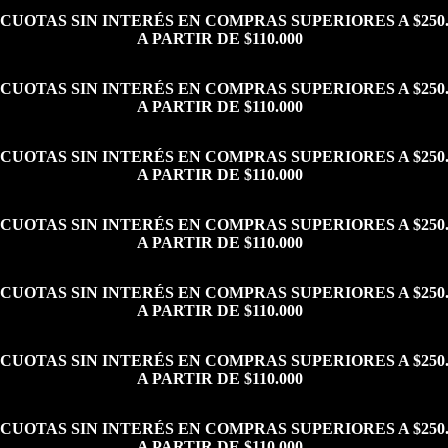
 CUOTAS SIN INTERÉS EN COMPRAS SUPERIORES A $250
A PARTIR DE $110.000
 CUOTAS SIN INTERÉS EN COMPRAS SUPERIORES A $250
A PARTIR DE $110.000
 CUOTAS SIN INTERÉS EN COMPRAS SUPERIORES A $250
A PARTIR DE $110.000
 CUOTAS SIN INTERÉS EN COMPRAS SUPERIORES A $250
A PARTIR DE $110.000
 CUOTAS SIN INTERÉS EN COMPRAS SUPERIORES A $250
A PARTIR DE $110.000
 CUOTAS SIN INTERÉS EN COMPRAS SUPERIORES A $250
A PARTIR DE $110.000
 CUOTAS SIN INTERÉS EN COMPRAS SUPERIORES A $250
A PARTIR DE $110.000