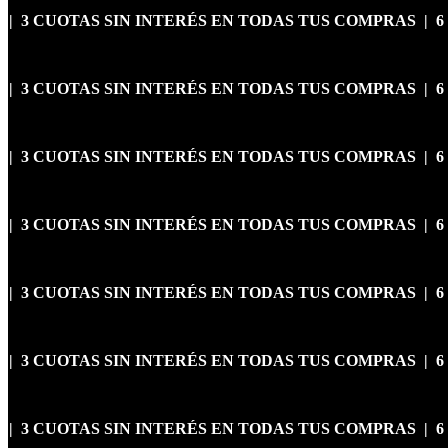
| 3 CUOTAS SIN INTERÉS EN TODAS TUS COMPRAS | 6
| 3 CUOTAS SIN INTERÉS EN TODAS TUS COMPRAS | 6
| 3 CUOTAS SIN INTERÉS EN TODAS TUS COMPRAS | 6
| 3 CUOTAS SIN INTERÉS EN TODAS TUS COMPRAS | 6
| 3 CUOTAS SIN INTERÉS EN TODAS TUS COMPRAS | 6
| 3 CUOTAS SIN INTERÉS EN TODAS TUS COMPRAS | 6
| 3 CUOTAS SIN INTERÉS EN TODAS TUS COMPRAS | 6