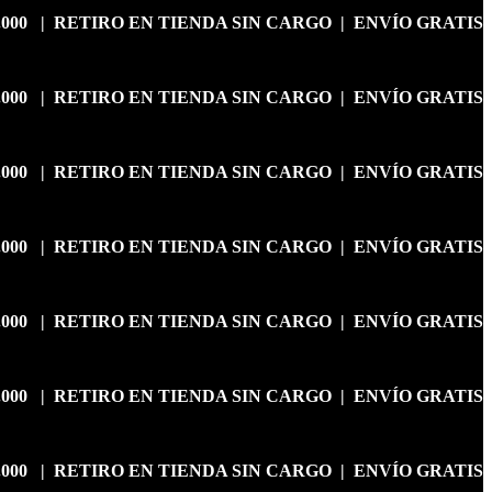
.000 | RETIRO EN TIENDA SIN CARGO | ENVÍO GRATIS
.000 | RETIRO EN TIENDA SIN CARGO | ENVÍO GRATIS
.000 | RETIRO EN TIENDA SIN CARGO | ENVÍO GRATIS
.000 | RETIRO EN TIENDA SIN CARGO | ENVÍO GRATIS
.000 | RETIRO EN TIENDA SIN CARGO | ENVÍO GRATIS
.000 | RETIRO EN TIENDA SIN CARGO | ENVÍO GRATIS
.000 | RETIRO EN TIENDA SIN CARGO | ENVÍO GRATIS