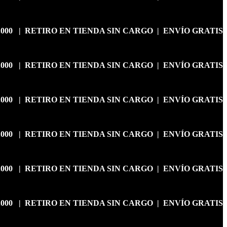
.000 | RETIRO EN TIENDA SIN CARGO | ENVÍO GRATIS
.000 | RETIRO EN TIENDA SIN CARGO | ENVÍO GRATIS
.000 | RETIRO EN TIENDA SIN CARGO | ENVÍO GRATIS
.000 | RETIRO EN TIENDA SIN CARGO | ENVÍO GRATIS
.000 | RETIRO EN TIENDA SIN CARGO | ENVÍO GRATIS
.000 | RETIRO EN TIENDA SIN CARGO | ENVÍO GRATIS