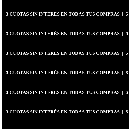
| 3 CUOTAS SIN INTERÉS EN TODAS TUS COMPRAS | 6
| 3 CUOTAS SIN INTERÉS EN TODAS TUS COMPRAS | 6
| 3 CUOTAS SIN INTERÉS EN TODAS TUS COMPRAS | 6
| 3 CUOTAS SIN INTERÉS EN TODAS TUS COMPRAS | 6
| 3 CUOTAS SIN INTERÉS EN TODAS TUS COMPRAS | 6
| 3 CUOTAS SIN INTERÉS EN TODAS TUS COMPRAS | 6