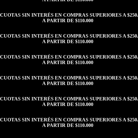
 CUOTAS SIN INTERÉS EN COMPRAS SUPERIORES A $250
A PARTIR DE $110.000
 CUOTAS SIN INTERÉS EN COMPRAS SUPERIORES A $250
A PARTIR DE $110.000
 CUOTAS SIN INTERÉS EN COMPRAS SUPERIORES A $250
A PARTIR DE $110.000
 CUOTAS SIN INTERÉS EN COMPRAS SUPERIORES A $250
A PARTIR DE $110.000
 CUOTAS SIN INTERÉS EN COMPRAS SUPERIORES A $250
A PARTIR DE $110.000
 CUOTAS SIN INTERÉS EN COMPRAS SUPERIORES A $250
A PARTIR DE $110.000