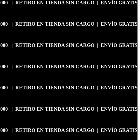
.000 | RETIRO EN TIENDA SIN CARGO | ENVÍO GRATIS
.000 | RETIRO EN TIENDA SIN CARGO | ENVÍO GRATIS
.000 | RETIRO EN TIENDA SIN CARGO | ENVÍO GRATIS
.000 | RETIRO EN TIENDA SIN CARGO | ENVÍO GRATIS
.000 | RETIRO EN TIENDA SIN CARGO | ENVÍO GRATIS
.000 | RETIRO EN TIENDA SIN CARGO | ENVÍO GRATIS
.000 | RETIRO EN TIENDA SIN CARGO | ENVÍO GRATIS