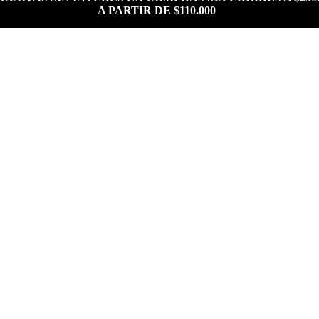
A PARTIR DE $110.000