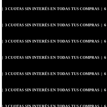
| 3 CUOTAS SIN INTERÉS EN TODAS TUS COMPRAS | 6
| 3 CUOTAS SIN INTERÉS EN TODAS TUS COMPRAS | 6
| 3 CUOTAS SIN INTERÉS EN TODAS TUS COMPRAS | 6
| 3 CUOTAS SIN INTERÉS EN TODAS TUS COMPRAS | 6
| 3 CUOTAS SIN INTERÉS EN TODAS TUS COMPRAS | 6
| 3 CUOTAS SIN INTERÉS EN TODAS TUS COMPRAS | 6
| 3 CUOTAS SIN INTERÉS EN TODAS TUS COMPRAS | 6