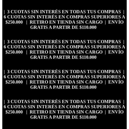
| 3 CUOTAS SIN INTERÉS EN TODAS TUS COMPRAS |
6 CUOTAS SIN INTERÉS EN COMPRAS SUPERIORES A
$250.000 | RETIRO EN TIENDA SIN CARGO | ENVÍO
GRATIS A PARTIR DE $110.000
| 3 CUOTAS SIN INTERÉS EN TODAS TUS COMPRAS |
6 CUOTAS SIN INTERÉS EN COMPRAS SUPERIORES A
$250.000 | RETIRO EN TIENDA SIN CARGO | ENVÍO
GRATIS A PARTIR DE $110.000
| 3 CUOTAS SIN INTERÉS EN TODAS TUS COMPRAS |
6 CUOTAS SIN INTERÉS EN COMPRAS SUPERIORES A
$250.000 | RETIRO EN TIENDA SIN CARGO | ENVÍO
GRATIS A PARTIR DE $110.000
| 3 CUOTAS SIN INTERÉS EN TODAS TUS COMPRAS |
6 CUOTAS SIN INTERÉS EN COMPRAS SUPERIORES A
$250.000 | RETIRO EN TIENDA SIN CARGO | ENVÍO
GRATIS A PARTIR DE $110.000