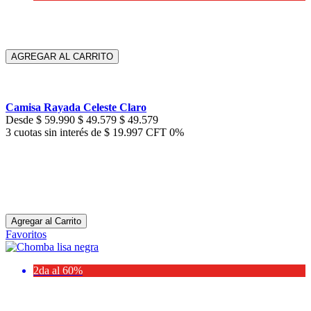
AGREGAR AL CARRITO
Azul Marino
Gris Claro
Camisa Rayada Celeste Claro
Desde
$ 59.990
$ 49.579
$ 49.579
3 cuotas sin interés de
$ 19.997
CFT 0%
Azul Marino
Gris Claro
Azul Marino
Gris Claro
Agregar al Carrito
Favoritos
2da al 60%