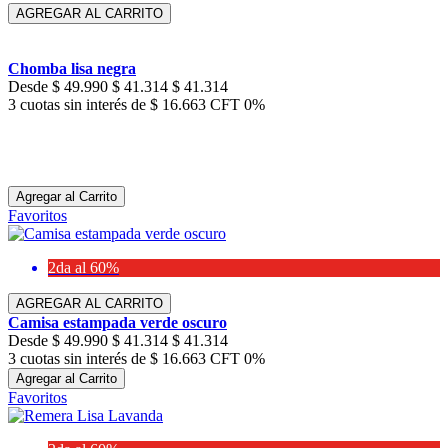
AGREGAR AL CARRITO
Verde Malva
Chomba lisa negra
Desde
$ 49.990
$ 41.314
$ 41.314
3 cuotas sin interés de
$ 16.663
CFT 0%
Verde Malva
Verde Malva
Agregar al Carrito
Favoritos
2da al 60%
AGREGAR AL CARRITO
Camisa estampada verde oscuro
Desde
$ 49.990
$ 41.314
$ 41.314
3 cuotas sin interés de
$ 16.663
CFT 0%
Agregar al Carrito
Favoritos