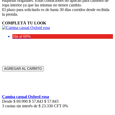
etiquetas originales. Estas condiciones no aplican para cambios de
ropa interior ya que las mismas no tienen cambio.
El plazo para solicitarlo es de hasta 30 días corridos desde recibida
la prenda.
COMPLETÁ TU LOOK
2da al 60%
AGREGAR AL CARRITO
Azul Marino
Blanco
Celeste
Celeste Claro
Camisa casual Oxford rosa
Desde
$ 69.990
$ 57.843
$ 57.843
3 cuotas sin interés de
$ 23.330
CFT 0%