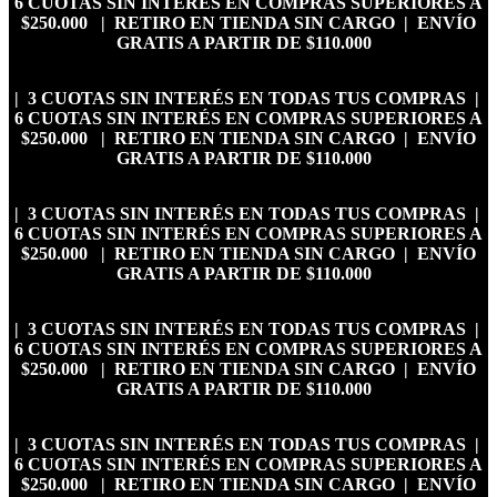
6 CUOTAS SIN INTERÉS EN COMPRAS SUPERIORES A
$250.000 | RETIRO EN TIENDA SIN CARGO | ENVÍO
GRATIS A PARTIR DE $110.000
| 3 CUOTAS SIN INTERÉS EN TODAS TUS COMPRAS |
6 CUOTAS SIN INTERÉS EN COMPRAS SUPERIORES A
$250.000 | RETIRO EN TIENDA SIN CARGO | ENVÍO
GRATIS A PARTIR DE $110.000
| 3 CUOTAS SIN INTERÉS EN TODAS TUS COMPRAS |
6 CUOTAS SIN INTERÉS EN COMPRAS SUPERIORES A
$250.000 | RETIRO EN TIENDA SIN CARGO | ENVÍO
GRATIS A PARTIR DE $110.000
| 3 CUOTAS SIN INTERÉS EN TODAS TUS COMPRAS |
6 CUOTAS SIN INTERÉS EN COMPRAS SUPERIORES A
$250.000 | RETIRO EN TIENDA SIN CARGO | ENVÍO
GRATIS A PARTIR DE $110.000
| 3 CUOTAS SIN INTERÉS EN TODAS TUS COMPRAS |
6 CUOTAS SIN INTERÉS EN COMPRAS SUPERIORES A
$250.000 | RETIRO EN TIENDA SIN CARGO | ENVÍO