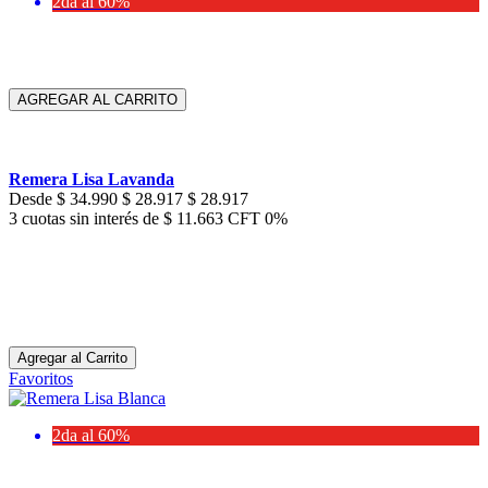
2da al 60%
AGREGAR AL CARRITO
Negro
Azul Claro
Remera Lisa Lavanda
Desde
$ 34.990
$ 28.917
$ 28.917
3 cuotas sin interés de
$ 11.663
CFT 0%
Negro
Azul Claro
Negro
Azul Claro
Agregar al Carrito
Favoritos
2da al 60%