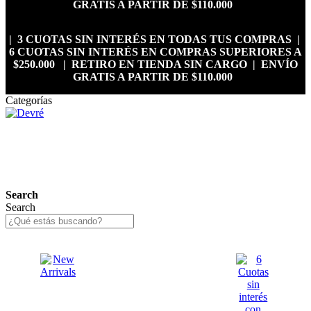
GRATIS A PARTIR DE $110.000
| 3 CUOTAS SIN INTERÉS EN TODAS TUS COMPRAS |
6 CUOTAS SIN INTERÉS EN COMPRAS SUPERIORES A
$250.000 | RETIRO EN TIENDA SIN CARGO | ENVÍO
GRATIS A PARTIR DE $110.000
Categorías
Search
Search