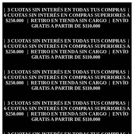
| 3 CUOTAS SIN INTERÉS EN TODAS TUS COMPRAS |
6 CUOTAS SIN INTERÉS EN COMPRAS SUPERIORES A
$250.000 | RETIRO EN TIENDA SIN CARGO | ENVÍO
GRATIS A PARTIR DE $110.000
| 3 CUOTAS SIN INTERÉS EN TODAS TUS COMPRAS |
6 CUOTAS SIN INTERÉS EN COMPRAS SUPERIORES A
$250.000 | RETIRO EN TIENDA SIN CARGO | ENVÍO
GRATIS A PARTIR DE $110.000
| 3 CUOTAS SIN INTERÉS EN TODAS TUS COMPRAS |
6 CUOTAS SIN INTERÉS EN COMPRAS SUPERIORES A
$250.000 | RETIRO EN TIENDA SIN CARGO | ENVÍO
GRATIS A PARTIR DE $110.000
| 3 CUOTAS SIN INTERÉS EN TODAS TUS COMPRAS |
6 CUOTAS SIN INTERÉS EN COMPRAS SUPERIORES A
$250.000 | RETIRO EN TIENDA SIN CARGO | ENVÍO
GRATIS A PARTIR DE $110.000