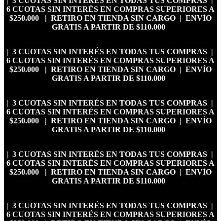
| 3 CUOTAS SIN INTERÉS EN TODAS TUS COMPRAS |
6 CUOTAS SIN INTERÉS EN COMPRAS SUPERIORES A
$250.000 | RETIRO EN TIENDA SIN CARGO | ENVÍO
GRATIS A PARTIR DE $110.000
| 3 CUOTAS SIN INTERÉS EN TODAS TUS COMPRAS |
6 CUOTAS SIN INTERÉS EN COMPRAS SUPERIORES A
$250.000 | RETIRO EN TIENDA SIN CARGO | ENVÍO
GRATIS A PARTIR DE $110.000
| 3 CUOTAS SIN INTERÉS EN TODAS TUS COMPRAS |
6 CUOTAS SIN INTERÉS EN COMPRAS SUPERIORES A
$250.000 | RETIRO EN TIENDA SIN CARGO | ENVÍO
GRATIS A PARTIR DE $110.000
| 3 CUOTAS SIN INTERÉS EN TODAS TUS COMPRAS |
6 CUOTAS SIN INTERÉS EN COMPRAS SUPERIORES A
$250.000 | RETIRO EN TIENDA SIN CARGO | ENVÍO
GRATIS A PARTIR DE $110.000
| 3 CUOTAS SIN INTERÉS EN TODAS TUS COMPRAS |
6 CUOTAS SIN INTERÉS EN COMPRAS SUPERIORES A