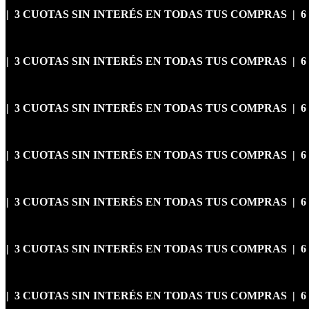
| 3 CUOTAS SIN INTERÉS EN TODAS TUS COMPRAS | 6
| 3 CUOTAS SIN INTERÉS EN TODAS TUS COMPRAS | 6
| 3 CUOTAS SIN INTERÉS EN TODAS TUS COMPRAS | 6
| 3 CUOTAS SIN INTERÉS EN TODAS TUS COMPRAS | 6
| 3 CUOTAS SIN INTERÉS EN TODAS TUS COMPRAS | 6
| 3 CUOTAS SIN INTERÉS EN TODAS TUS COMPRAS | 6
| 3 CUOTAS SIN INTERÉS EN TODAS TUS COMPRAS | 6