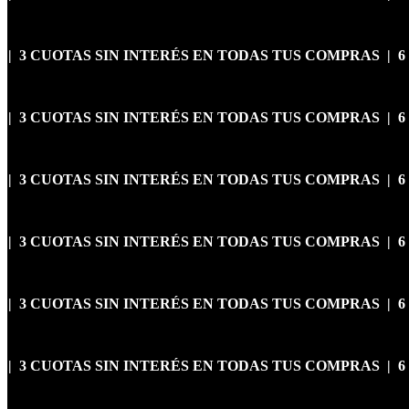
| 3 CUOTAS SIN INTERÉS EN TODAS TUS COMPRAS | 6
| 3 CUOTAS SIN INTERÉS EN TODAS TUS COMPRAS | 6
| 3 CUOTAS SIN INTERÉS EN TODAS TUS COMPRAS | 6
| 3 CUOTAS SIN INTERÉS EN TODAS TUS COMPRAS | 6
| 3 CUOTAS SIN INTERÉS EN TODAS TUS COMPRAS | 6
| 3 CUOTAS SIN INTERÉS EN TODAS TUS COMPRAS | 6