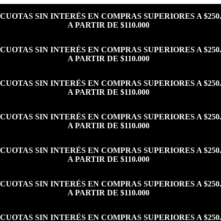
 CUOTAS SIN INTERÉS EN COMPRAS SUPERIORES A $250
A PARTIR DE $110.000
 CUOTAS SIN INTERÉS EN COMPRAS SUPERIORES A $250
A PARTIR DE $110.000
 CUOTAS SIN INTERÉS EN COMPRAS SUPERIORES A $250
A PARTIR DE $110.000
 CUOTAS SIN INTERÉS EN COMPRAS SUPERIORES A $250
A PARTIR DE $110.000
 CUOTAS SIN INTERÉS EN COMPRAS SUPERIORES A $250
A PARTIR DE $110.000
 CUOTAS SIN INTERÉS EN COMPRAS SUPERIORES A $250
A PARTIR DE $110.000
 CUOTAS SIN INTERÉS EN COMPRAS SUPERIORES A $250